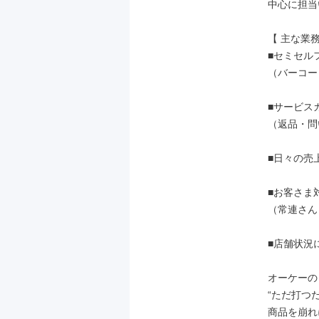
中心に担当
【 主な業務 
■セミセル
（バーコー
■サービス
（返品・問
■日々の売
■お客さま対
（常連さん
■店舗状況
オーケーの
“ただ打つだ
商品を崩れ