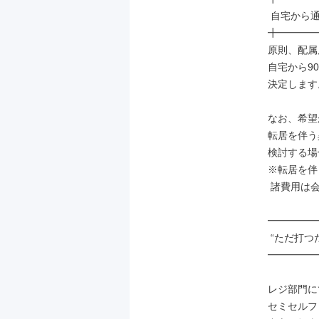
 自宅から通勤90分圏内の店舗に配属

╋━━━━
原則、配属
自宅から9
決定します
なお、希望
転居を伴う
検討する場
※転居を伴
 諸費用は会社負担（社内規定有）

━━━━━
 “ただ打つだけ” の仕事ではありません

━━━━━
レジ部門に
セミセルフ