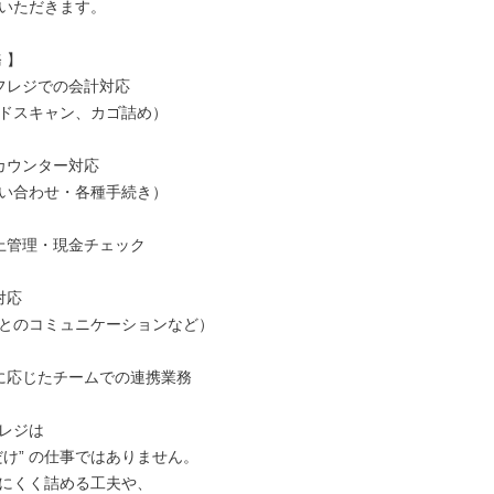
いただきます。

】

フレジでの会計対応

ドスキャン、カゴ詰め）

カウンター対応

い合わせ・各種手続き）

上管理・現金チェック

応

とのコミュニケーションなど）

に応じたチームでの連携業務

レジは

け” の仕事ではありません。

にくく詰める工夫や、
