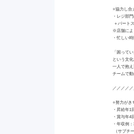
⭐協力し合
・レジ部門
 ＋パートスタッフ20〜30名の体制

※店舗によ
・忙しい時
「困ってい
という文化
一人で抱え
チームで動
／／／／／
⭐努力がき
・昇給年1回
・賞与年4回
・年収例：3
 （サブチーフ／入社2〜3年）
