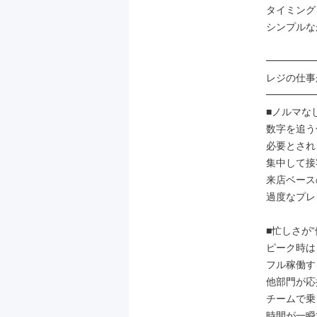
タイミング
シンプルな
━━━━━
レジの仕事
━━━━━
■ノルマな
数字を追う
必要とされ
集中して接
来店ベース
過度なプレ
■忙しさが“
ピーク時は
フル稼働す
他部門が応
チームで乗
時間が一瞬