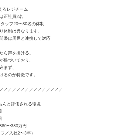
えるレジチーム

は正社員2名

り体制は異なります。

間帯は周囲と連携して対応

たら声を掛ける」

が根づいており、

込まず、

けるのが特徴です。

／／／／／／／／／／／／／／／

ちんと評価される環境





60〜380万円
