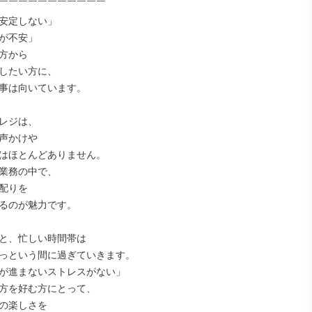
￣￣￣￣￣￣￣￣￣￣￣

安定しない」

が不安」

方から

したい方に、

事は向いています。

レジは、

声かけや

はほとんどありません。

業務の中で、

配りを

るのが魅力です。

と、忙しい時間帯は

っという間に過ぎていきます。

が進まないストレスがない」

方を好む方にとって、

の楽しさを
