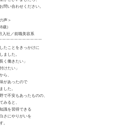
お問い合わせください。

の声＞

8歳）

￣￣￣￣￣￣￣￣￣￣￣

したことをきっかけに

しました。

長く働きたい」

付けたい」

から、

味があったので

ました。

野で不安もあったものの、

てみると、

知識を習得できる

白さにやりがいを

す。
