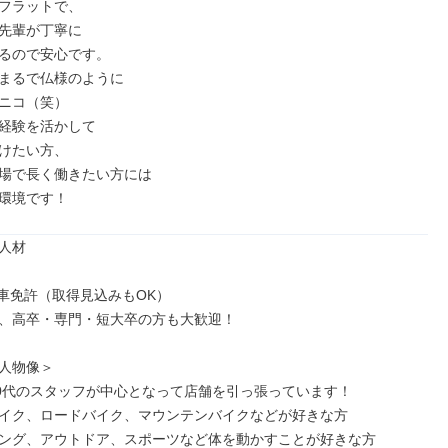
フラットで、

先輩が丁寧に

るので安心です。

まるで仏様のように

ニコ（笑）

経験を活かして

けたい方、

場で長く働きたい方には

環境です！
人材

車免許（取得見込みもOK）

、高卒・専門・短大卒の方も大歓迎！

人物像＞

40代のスタッフが中心となって店舗を引っ張っています！

イク、ロードバイク、マウンテンバイクなどが好きな方

ング、アウトドア、スポーツなど体を動かすことが好きな方
