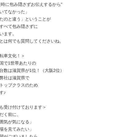
接時に包み隠さずお伝えするから"

いてなかった」

たのと違う」ということが

すべて包み隠さずに

います。

とは何でも質問してくださいね。

転車文化！＞

国で1世帯あたりの

台数は滋賀県が1位！（大阪2位）

弊社は滋賀県で

トップクラスのため

♪

も受け付けております＞

だく前に、

囲気が気になる」

場を見てみたい」

望がございましたら、
