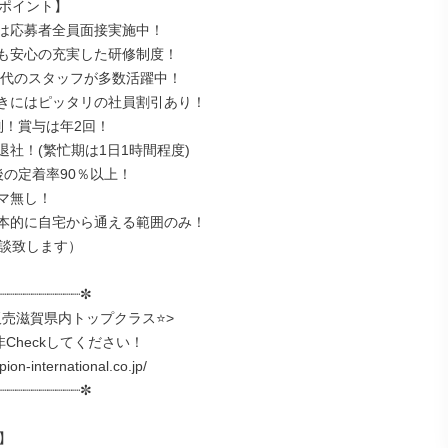
ポイント】

は応募者全員面接実施中！

も安心の充実した研修制度！

30代のスタッフが多数活躍中！

きにはピッタリの社員割引あり！

制！賞与は年2回！

社！(繁忙期は1日1時間程度)

の定着率90％以上！

マ無し！

本的に自宅から通える範囲のみ！

談致します）

┈┈┈┈┈┈┈┈┈┈✼

販売滋賀県内トップクラス⭐>

ion-international.co.jp/

┈┈┈┈┈┈┈┈┈┈✼


