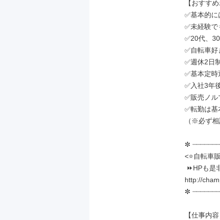
【おすすめ
✅基本的に
✅未経験で
✅20代、
✅自転車好
✅週休2日
✅基本定時退
✅入社3年後
✅販売ノル
✅転勤は基
（※必ず相
✼ ┈┈┈┈┈┈┈
<⭐自転車
 ⏩HPも是非Checkしてください！

http://champ
✼ ┈┈┈┈┈┈┈
【仕事内容】