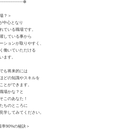
┈┈┈┈┈┈┈┈┈┈✼

場？＞

代が中心となり

れている職場です。

躍している事から

ーションが取りやすく、

く働いていただける

います。

でも将来的には

ほどの知識やスキルを

ことができます。

職場かな？と

そこのあなた！

たちのところに

見学してみてください。

率90%の秘訣＞
