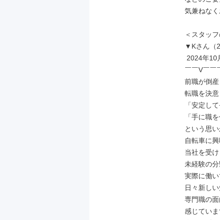
気兼ねなく
＜スタッフ
▼Kさん（2
 2024年10月入社／前職美容系

￣￣V￣￣
前職が倒産
転職を決意
「安定して
「手に職を
という思い
自転車に興
当社を受け
未経験の分
実際に働い
日々新しい
専門職の面
感じていま