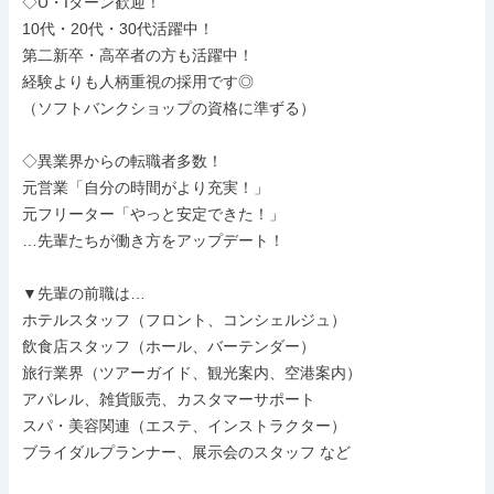
◇U・Iターン歓迎！

10代・20代・30代活躍中！

第二新卒・高卒者の方も活躍中！

経験よりも人柄重視の採用です◎

（ソフトバンクショップの資格に準ずる）

◇異業界からの転職者多数！

元営業「自分の時間がより充実！」

元フリーター「やっと安定できた！」

…先輩たちが働き方をアップデート！

▼先輩の前職は…

ホテルスタッフ（フロント、コンシェルジュ）

飲食店スタッフ（ホール、バーテンダー）

旅行業界（ツアーガイド、観光案内、空港案内）

アパレル、雑貨販売、カスタマーサポート

スパ・美容関連（エステ、インストラクター）

ブライダルプランナー、展示会のスタッフ など
