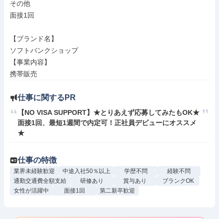
その他

面接1回

【ブランド名】

ソフトバンクショップ

【事業内容】

携帯販売
仕事に関するPR
【NO VISA SUPPORT】★とりあえず応募してみたもOK★
面接1回、最短1週間で内定可！正社員デビューにオススメ
★
仕事の特徴
業界未経験歓迎
中途入社50％以上
学歴不問
経験不問
通勤交通費全額支給
研修あり
賞与あり
ブランクOK
女性が活躍中
面接1回
第二新卒歓迎