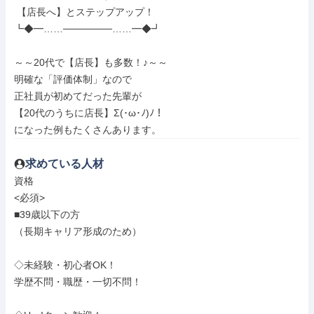
 【店長へ】とステップアップ！

┗◆━……───────……━◆┛

～～20代で【店長】も多数！♪～～

明確な「評価体制」なので

正社員が初めてだった先輩が

【20代のうちに店長】Σ(･ω･ﾉ)ﾉ！

になった例もたくさんあります。
求めている人材
資格

<必須>

■39歳以下の方

（長期キャリア形成のため）

◇未経験・初心者OK！

学歴不問・職歴・一切不問！
