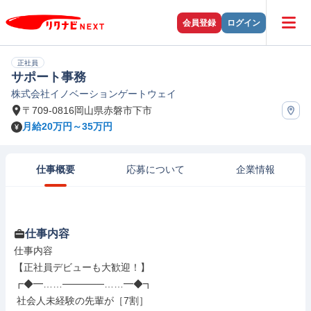
会員登録
ログイン
正社員
サポート事務
株式会社イノベーションゲートウェイ
〒709-0816岡山県赤磐市下市
月給20万円～35万円
仕事概要
応募について
企業情報
仕事内容
仕事内容

【正社員デビューも大歓迎！】

┏◆━……──────……━◆┓

 社会人未経験の先輩が［7割］
