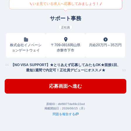
いま見ている求人へ応募してみましょう！
サポート事務
正社員
株式会社イノベーシ
〒709-0816岡山県
月給20万円～35万円
ョンゲートウェイ
赤磐市下市
【NO VISA SUPPORT】★とりあえず応募してみたもOK★面接1回、
最短1週間で内定可！正社員デビューにオススメ★
応募画面へ進む
原稿ID：
dbf9977de69c22ed
掲載開始日：
2026/06/15（月）
問題を報告する