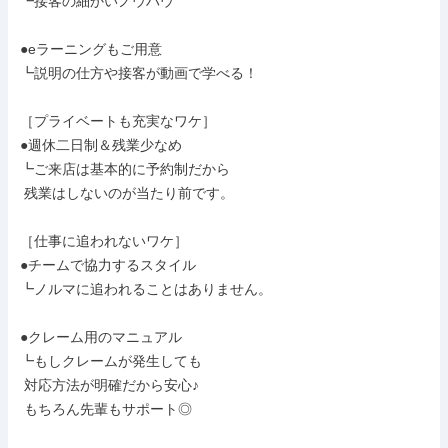
┗接客の細かいノウハウ

●eラーニングもご用意

┗説明の仕方や接客が動画で学べる！

［プライベートも充実なワケ］

●週休二日制＆残業少なめ

┗ご来店は基本的に予約制だから

 残業はしないのが当たり前です。

［仕事に追われないワケ］

●チームで協力するスタイル

┗ノルマに追われることはありません。

●クレーム用のマニュアル

┗もしクレームが発生しても

 対応方法が明確だから安心♪

 もちろん先輩もサポート◎
