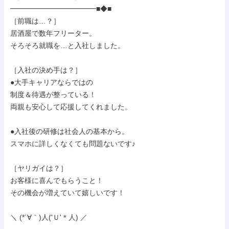
━━━━━━━━━━━━■◆■

［前職は…？］

居酒屋で数年フリーター。

そろそろ就職を…と入社しました。

［入社の決め手は？］

●大手キャリアならではの

制度＆待遇が整っている！

両親も安心して応援してくれました。

●入社後の研修は社会人の基本から。

スマホに詳しくなくても問題ないです♪

［ヤリガイは？］

お客様に喜んでもらうこと！

その機会が増えていて嬉しいです！

＼ (*´∀｀)人('Ｕ'＊人) ／
