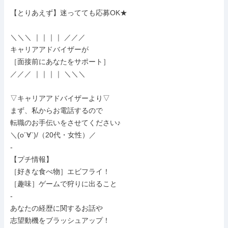
【とりあえず】迷ってても応募OK★

＼＼＼ ｜｜｜｜ ／／／

キャリアアドバイザーが

［面接前にあなたをサポート］

／／／ ｜｜｜｜ ＼＼＼

▽キャリアアドバイザーより▽

まず、私からお電話するので

転職のお手伝いをさせてください♪

＼(o´∀`)/（20代・女性）／

-

【プチ情報】

［好きな食べ物］エビフライ！

［趣味］ゲームで狩りに出ること

-

あなたの経歴に関するお話や

志望動機をブラッシュアップ！
