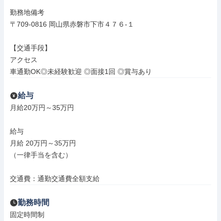
勤務地備考

〒709-0816 岡山県赤磐市下市４７６‐１

【交通手段】

アクセス

車通勤OK◎未経験歓迎 ◎面接1回 ◎賞与あり
給与
月給20万円～35万円

給与

月給 20万円～35万円

（一律手当を含む）

交通費：通勤交通費全額支給
勤務時間
固定時間制
