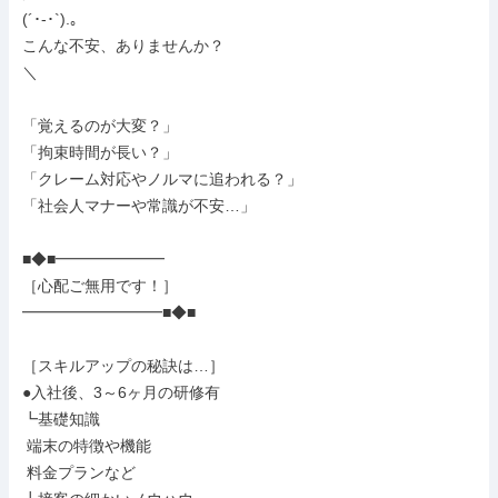
(´･-･`).｡

こんな不安、ありませんか？

＼

「覚えるのが大変？」

「拘束時間が長い？」

「クレーム対応やノルマに追われる？」

「社会人マナーや常識が不安…」

■◆■━━━━━━━

［心配ご無用です！］

━━━━━━━━━■◆■

［スキルアップの秘訣は…］

●入社後、3～6ヶ月の研修有

┗基礎知識

 端末の特徴や機能

 料金プランなど
