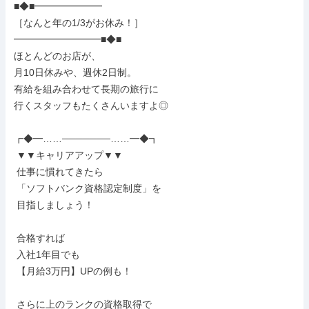
■◆■━━━━━━━

［なんと年の1/3がお休み！］

━━━━━━━━━■◆■

ほとんどのお店が、

月10日休みや、週休2日制。

有給を組み合わせて長期の旅行に

行くスタッフもたくさんいますよ◎

┏◆━……───────……━◆┓

 ▼▼キャリアアップ▼▼

 仕事に慣れてきたら

 「ソフトバンク資格認定制度」を

 目指しましょう！

 合格すれば

 入社1年目でも

 【月給3万円】UPの例も！

 さらに上のランクの資格取得で
