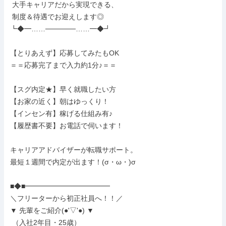
 大手キャリアだから実現できる、

 制度＆待遇でお迎えします◎

┗◆━……──────……━◆┛

【とりあえず】応募してみたもOK

＝＝応募完了まで入力約1分♪＝＝

【スグ内定★】早く就職したい方

【お家の近く】朝はゆっくり！

【インセン有】稼げる仕組み有♪

【履歴書不要】お電話で伺います！

キャリアアドバイザーが転職サポート。

最短１週間で内定が出ます！(σ・ω・)σ

■◆■━━━━━━━━━━━━

＼フリーターから初正社員へ！！／

▼ 先輩をご紹介(●'▽'●) ▼

 （入社2年目・25歳）
