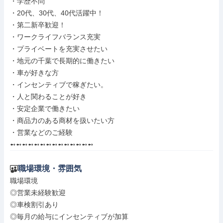
・学歴不問

・20代、30代、40代活躍中！

・第二新卒歓迎！

・ワークライフバランス充実

・プライベートを充実させたい

・地元の千葉で長期的に働きたい

・車が好きな方

・インセンティブで稼ぎたい。

・人と関わることが好き

・安定企業で働きたい

・商品力のある商材を扱いたい方

・営業などのご経験

➻➻➻➻➻➻➻➻➻➻➻➻➻➻
職場環境・雰囲気
職場環境

◎営業未経験歓迎

◎車検割引あり

◎毎月の給与にインセンティブが加算
