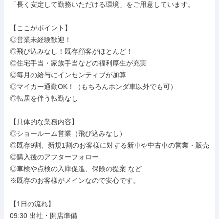
「長く安定して勤務いただける環境」をご用意しています。

【ここがポイント】

◎営業未経験歓迎！

◎飛び込みなし！既存顧客がほとんど！

◎住宅手当・家族手当などの福利厚生が充実

◎毎月の給与にインセンティブが加算

◎マイカー通勤OK！（もちろんホンダ車以外でも可）

◎転居を伴う転勤なし

【具体的な業務内容】

◎ショールーム営業（飛び込みなし）

◎既存9割、新規1割のお客様に対する新車や中古車の営業・販売

◎購入後のアフターフォロー

◎車検や点検の入庫促進、保険の提案 など

※既存のお客様がメインなので安心です。

【1日の流れ】

09:30 出社・開店準備
