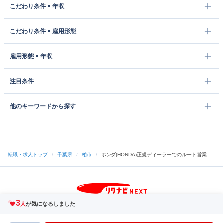
こだわり条件 × 年収
こだわり条件 × 雇用形態
雇用形態 × 年収
注目条件
他のキーワードから探す
転職・求人トップ
/
千葉県
/
柏市
/
ホンダ(HONDA)正規ディーラーでのルート営業
3
サイトトップへ
人
が気になるしました