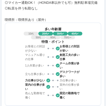
◎マイカー通勤OK！（HONDA車以外でも可）無料駐車場完備

◎転居を伴う転勤なし

喫煙所：喫煙所あり（屋外）
多い年齢層
10
20
30
40
代
代
代
代
50
60
70
代
代
代〜
特徴・ポイント
お客様との対話
お客様との対話
が少ない
が多い
マニュアル通り
創意工夫の多い
の仕事
仕事
チーム作業が多
1人作業が多い
い
デスクワークが
立ち仕事が多い
多い
力仕事が少ない
力仕事が多い
室内の仕事が多
室外の仕事が多
い
い
色んな勤務地で
固定の勤務地で
働く
働く