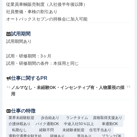
従業員車輌販売制度（入社後半年後以降）

社員整備・車検の割引あり

オートバックスセブンの持株会に加入可能
試用期間
試用期間あり

試用・研修期間：3ヶ月

仕事に関するPR
ノルマなし・未経験OK・インセンティブ有・人物重視の採
用
仕事の特徴
業界未経験歓迎
歩合給あり
ランチタイム
資格取得支援あり
介護休暇あり
バイク通勤OK
中途入社50％以上
車通勤OK
転勤なし
経験不問
未経験者歓迎
住宅手当あり
通勤交通費全額支給
研修あり
賞与あり
ブランクOK