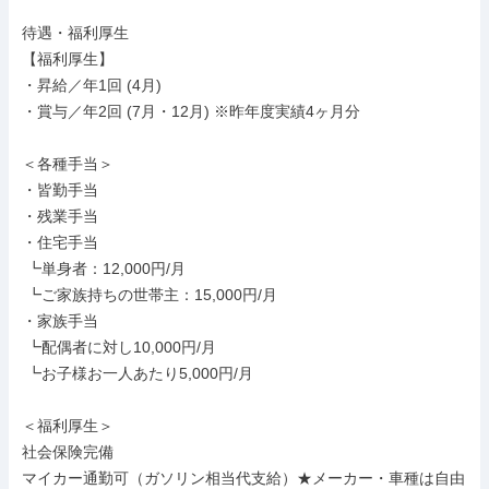
待遇・福利厚生

【福利厚生】

・昇給／年1回 (4月)

・賞与／年2回 (7月・12月) ※昨年度実績4ヶ月分

＜各種手当＞

・皆勤手当

・残業手当

・住宅手当

 ┗単身者：12,000円/月

 ┗ご家族持ちの世帯主：15,000円/月

・家族手当

 ┗配偶者に対し10,000円/月

 ┗お子様お一人あたり5,000円/月

＜福利厚生＞

社会保険完備

マイカー通勤可（ガソリン相当代支給）★メーカー・車種は自由
