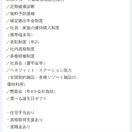
／定期健康診断

／無料予防接種

／確定拠出年金制度

／社員・家族の優待購入制度

（携帯端末等）

／表彰制度（年2）

／社内資格制度

／各種研修制度

／社員会（慶弔金等）

／ベネフィット・ステーション加入

（全国契約施設・各種リゾート施設の

 優待利用）

／懇親会（年4※会社負担）

／選べる誕生日ギフト

・住宅手当あり

・資格取得支援あり

・退職金あり