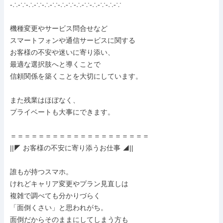
-∴-∵-∴-∵-∴-∵-∴-∵-∴-∵-∴-∵-∴-∵

機種変更やサービス問合せなど

スマートフォンや通信サービスに関する

お客様の不安や迷いに寄り添い、

最適な選択肢へと導くことで

信頼関係を築くことを大切にしています。

また残業はほぼなく、

プライベートも大事にできます。

＝＝＝＝＝＝＝＝＝＝＝＝＝＝＝＝＝＝＝＝

||◤ お客様の不安に寄り添うお仕事 ◢||

誰もが持つスマホ。

けれどキャリア変更やプラン見直しは

複雑で調べても分かりづらく

「面倒くさい」と思われがち。

面倒だからそのままにしてしまう方も
