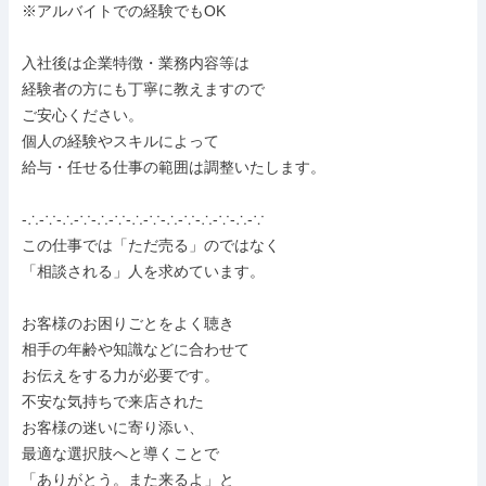
※アルバイトでの経験でもOK

入社後は企業特徴・業務内容等は

経験者の方にも丁寧に教えますので

ご安心ください。

個人の経験やスキルによって

給与・任せる仕事の範囲は調整いたします。

-∴-∵-∴-∵-∴-∵-∴-∵-∴-∵-∴-∵-∴-∵

この仕事では「ただ売る」のではなく

「相談される」人を求めています。

お客様のお困りごとをよく聴き

相手の年齢や知識などに合わせて

お伝えをする力が必要です。

不安な気持ちで来店された

お客様の迷いに寄り添い、

最適な選択肢へと導くことで

「ありがとう。また来るよ」と
