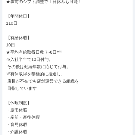
★事前のシフト調整で土日休みも可能！

【年間休日】

110日

【有給休暇】

10日

★平均有給取得日数 7~8日/年

※入社半年で10日付与。

 その後は勤続年数に応じて付与。

※有休取得を積極的に推進し、

 店長が不在でも店舗運営できる組織を

 目指しています

【休暇制度】

・慶弔休暇

・産前・産後休暇

・育児休暇

・介護休暇
