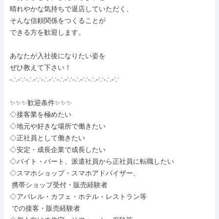
晴れやかな気持ちで退店していただく、

そんな信頼関係をつくることが

できる方を歓迎します。

あなたが入社後になりたい姿を

ぜひ教えて下さい！

-∴-∵-∴-∵-∴-∵-∴-∵-∴-∵-∴-∵-∴-∵

✨✨✨歓迎条件✨✨✨

◇接客業を極めたい

◇地元や好きな場所で働きたい

◇正社員として働きたい

◇安定・成長企業で成長したい

◇バイト・パート、派遣社員から正社員に転職したい

◇スマホショップ・スマホアドバイザー、

 携帯ショップ受付・販売経験者

◇アパレル・カフェ・ホテル・レストラン等

 での接客・販売経験者
