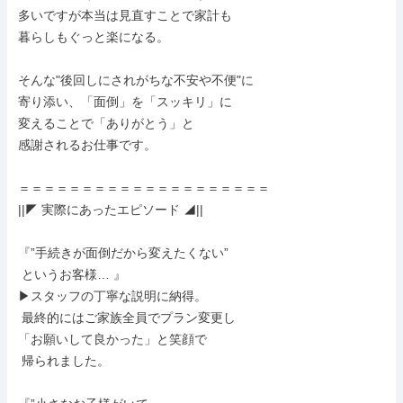
多いですが本当は見直すことで家計も

暮らしもぐっと楽になる。

そんな"後回しにされがちな不安や不便"に

寄り添い、「面倒」を「スッキリ」に

変えることで「ありがとう」と

感謝されるお仕事です。

＝＝＝＝＝＝＝＝＝＝＝＝＝＝＝＝＝＝＝＝

||◤ 実際にあったエピソード ◢||

『”手続きが面倒だから変えたくない”

 というお客様… 』

▶スタッフの丁寧な説明に納得。

 最終的にはご家族全員でプラン変更し

「お願いして良かった」と笑顔で

 帰られました。
