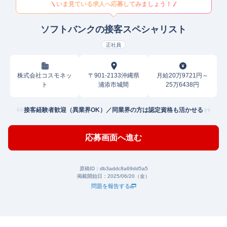
いま見ている求人へ応募してみましょう！
ソフトバンクの接客スペシャリスト
正社員
株式会社コスモネッ
〒901-2133沖縄県
月給20万9721円～
ト
浦添市城間
25万6438円
接客経験者歓迎（異業界OK）／同業界の方は認定資格も活かせる
応募画面へ進む
原稿ID：
db3addc8a69dd5a5
掲載開始日：
2025/06/20（金）
問題を報告する