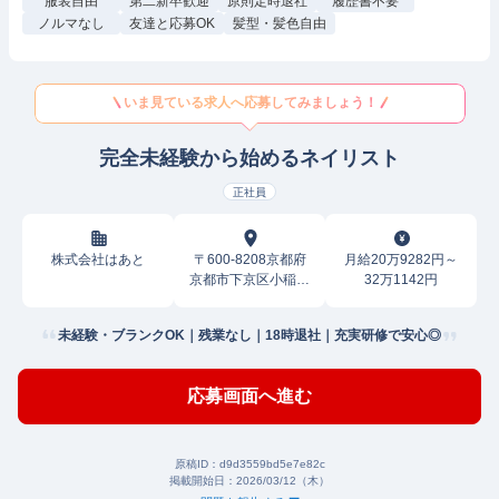
服装自由
第二新卒歓迎
原則定時退社
履歴書不要
ノルマなし
友達と応募OK
髪型・髪色自由
いま見ている求人へ応募してみましょう！
完全未経験から始める​​ネイリスト
正社員
株式会社はあと
〒600-8208京都府
月給20万9282円～
京都市下京区小稲荷
32万1142円
町
未経験・ブランクOK｜残業なし｜18時退社｜充実研修で安心◎
応募画面へ進む
原稿ID：
d9d3559bd5e7e82c
掲載開始日：
2026/03/12（木）