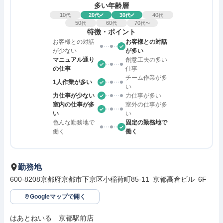
多い年齢層
10
20
30
40
代
代
代
代
50
60
70
代
代
代〜
特徴・ポイント
お客様との対話
お客様との対話
が少ない
が多い
マニュアル通り
創意工夫の多い
の仕事
仕事
チーム作業が多
1人作業が多い
い
力仕事が少ない
力仕事が多い
室内の仕事が多
室外の仕事が多
い
い
色んな勤務地で
固定の勤務地で
働く
働く
勤務地
600-8208京都府京都市下京区小稲荷町85-11 京都高倉ビル 6F
Googleマップで開く
はあとねいる　京都駅前店
