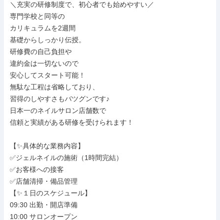
＼充実の研修制度で、初心者でも始めやすい／

専門学校と同等の

カリキュラムを2週間

基礎からしっかり伝授。

研修費の自己負担や

違約金は一切ないので

安心してスタート可能！

無駄な工程は省略しており、

習得のしやすさもバツグンです♪

日本一のネイルサロン店舗数で

信頼と実績がある研修を受けられます！

【✨具体的な業務内容】

✅ジェルネイルの施術（1時間完結）

✅お客様への接客

✅店舗清掃・備品管理

【✨１日のスケジュール】

09:30 出勤・開店準備

10:00 サロンオープン
