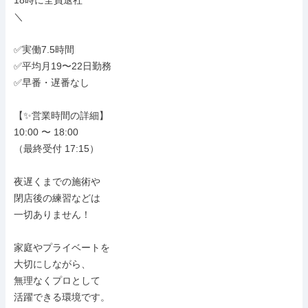
18時に全員退社

＼

✅実働7.5時間

✅平均月19〜22日勤務

✅早番・遅番なし

【✨営業時間の詳細】

10:00 〜 18:00

（最終受付 17:15）

夜遅くまでの施術や

閉店後の練習などは

一切ありません！

家庭やプライベートを

大切にしながら、

無理なくプロとして

活躍できる環境です。
