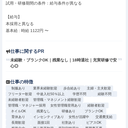
試用・研修期間の条件：給与条件が異なる

【給与】

本採用と異なる

基本給 : 時給 1122円 〜

仕事に関するPR
未経験・ブランクOK｜残業なし｜18時退社｜充実研修で安
心◎
仕事の特徴
制服あり
業界未経験歓迎
歩合給あり
主婦・主夫歓迎
フリーター歓迎
中途入社50％以上
学歴不問
経験不問
未経験者歓迎
管理職・マネジメント経験歓迎
管理職・マネジャー採用
女性管理職登用あり
経験者歓迎
ネイルOK
残業なし
研修あり
ブランクOK
育休あり
インセンティブあり
女性が活躍中
交通費支給
長期歓迎
面接1回
社割あり
ピアスOK