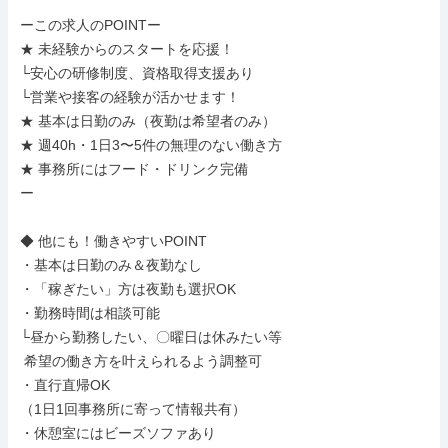
ーこの求人のPOINTー

★ 未経験からのスタートを応援！

└安心の研修制度、資格取得支援あり

└営業や接客の経験が活かせます！

★ 基本は日勤のみ（夜勤は希望者のみ）

★ 週40h・1日3〜5件の無理のない働き方

★ 事務所にはフード・ドリンク完備

ー

◆ 他にも！働きやすいPOINT

・基本は日勤のみ＆夜勤なし

・「稼ぎたい」方は夜勤も選択OK

・勤務時間は相談可能

└昼から勤務したい、〇曜日は休みたい等

 希望の働き方を叶えられるよう調整可

・直行直帰OK

（1日1回事務所に寄って情報共有）

・休憩室にはビーズソファあり
