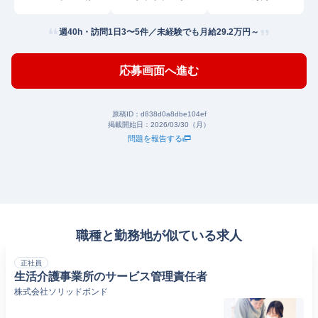
会社
週40h・訪問1日3〜5件／未経験でも月給29.2万円～
応募画面へ進む
原稿ID：
d838d0a8dbe104ef
掲載開始日：
2026/03/30（月）
問題を報告する
職種と勤務地が似ている求人
正社員
生活介護事業所のサービス管理責任者
株式会社ソリッドボンド