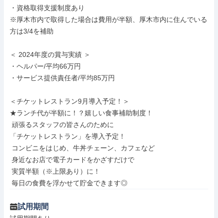
・資格取得支援制度あり

※厚木市内で取得した場合は費用が半額、厚木市内に住んでいる
方は3/4を補助

＜ 2024年度の賞与実績 ＞

・ヘルパー/平均66万円

・サービス提供責任者/平均85万円

＜チケットレストラン9月導入予定！＞

★ランチ代が半額に！？嬉しい食事補助制度！

 頑張るスタッフの皆さんのために

「チケットレストラン」を導入予定！

 コンビニをはじめ、牛丼チェーン、カフェなど

 身近なお店で電子カードをかざすだけで

 実質半額（※上限あり）に！

 毎日の食費を浮かせて貯金できます◎
試用期間