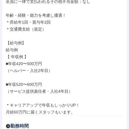
全員に一律で支払われるその他手当金額：なし

年齢・経験・能力を考慮し優遇！

＊昇給年1回・賞与年2回

＊交通費支給（規定）

【給与例】

給与例

【 年収例 】

■年収420〜500万円

（ヘルパー・入社2年目）

■年収520〜600万円

（サービス提供責任者・入社4年目）

＊キャリアアップで年収もしっかりUP！

月給60万円に届くスタッフもいます。
勤務時間