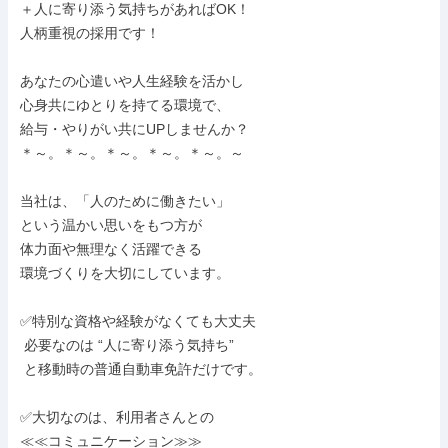
＋人に寄り添う気持ちがあればOK！

人柄重視の採用です！

あなたの心遣いや人生経験を活かし

心身共にゆとりを持てる環境で、

給与・やりがい共にUPしませんか？

＊～。＊～。＊～。＊～。＊～。～

当社は、「人のために働きたい」

という温かい思いをもつ方が

体力面や無理なく活躍できる

環境づくりを大切にしています。

✅特別な資格や経験がなくても大丈夫

 必要なのは “人に寄り添う気持ち”

 と移動時の普通自動車免許だけです。

✅大切なのは、利用者さんとの

≪≪コミュニケーション≫≫
