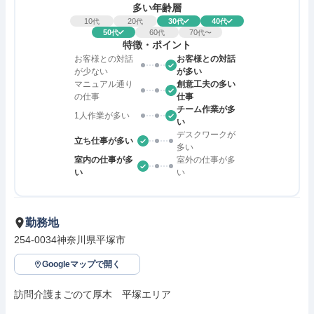
多い年齢層
10
20
30
40
代
代
代
代
50
60
70
代
代
代〜
特徴・ポイント
お客様との対話
お客様との対話
が少ない
が多い
マニュアル通り
創意工夫の多い
の仕事
仕事
チーム作業が多
1人作業が多い
い
デスクワークが
立ち仕事が多い
多い
室内の仕事が多
室外の仕事が多
い
い
勤務地
254-0034神奈川県平塚市
Googleマップで開く
訪問介護まごのて厚木　平塚エリア
