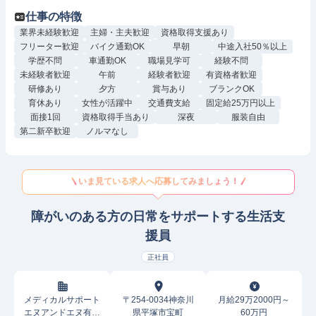
仕事の特徴
業界未経験歓迎
主婦・主夫歓迎
資格取得支援あり
フリーター歓迎
バイク通勤OK
早朝
中途入社50％以上
学歴不問
車通勤OK
職場見学可
経験不問
未経験者歓迎
午前
経験者歓迎
有資格者歓迎
研修あり
夕方
賞与あり
ブランクOK
育休あり
女性が活躍中
交通費支給
固定給25万円以上
面接1回
資格取得手当あり
深夜
服装自由
第二新卒歓迎
ノルマなし
いま見ている求人へ応募してみましょう！
障がいのある方の日常をサポートする生活支
援員
正社員
メディカルサポート
〒254-0034神奈川
月給29万2000円～
エヌアンドエヌ有限
県平塚市宝町
60万円