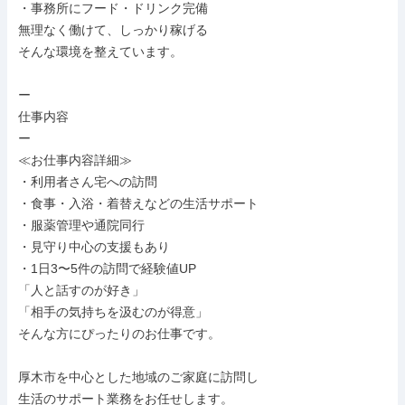
・事務所にフード・ドリンク完備

無理なく働けて、しっかり稼げる

そんな環境を整えています。

ー

仕事内容

ー

≪お仕事内容詳細≫

・利用者さん宅への訪問

・食事・入浴・着替えなどの生活サポート

・服薬管理や通院同行

・見守り中心の支援もあり

・1日3〜5件の訪問で経験値UP

「人と話すのが好き」

「相手の気持ちを汲むのが得意」

そんな方にぴったりのお仕事です。

厚木市を中心とした地域のご家庭に訪問し

生活のサポート業務をお任せします。
