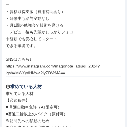
ー

・資格取得支援（費用補助あり）

・研修中も給与変動なし

・月1回の勉強会で技術を磨ける

・デビュー後も先輩がしっかりフォロー

未経験でも安心してスタート

できる環境です。

SNSはこちら↓

https://www.instagram.com/magonote_atsugi_2024?
igsh=MWYydHMwa2lyZDVrMA==
求めている人材
求めている人材

【必須条件】

■ 普通自動車免許（AT限定可）

■普通二輪以上のバイク（原付可）

※訪問先への移動のため
