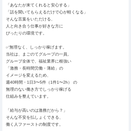
「あなたが来てくれると安心する」

「話を聞いてもらえるだけで心が軽くなる」

そんな言葉をいただける、

人と向き合う仕事が好きな方に

ぴったりの環境です。

✅無理なく、しっかり稼げます。

当社は、まごのてグループの一員。

グループ全体で、福祉業界に根強い

「激務・長時間労働・薄給」の

イメージを変えるため、

週40時間・1日3〜5件（1件1〜2h） の

無理のない働き方でしっかり稼げる

仕組みを整えています。

「給与が高いのは激務だから？」

そんな不安を払しょくできる、

働く人ファーストの制度です。
