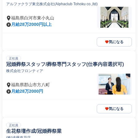
アルファクラブ東北株式会社(Alphaclub Tohoku co.,ltd)
福島県白河市東小丸山
月給28万2000円以上
気になる
正社員
冠婚葬祭スタッフ/葬祭専門スタッフ(仕事内容選択可)
株式会社フロンティア
福島県郡山市方八町
月給28万2000円
気になる
正社員
生花祭壇作成/冠婚葬祭業
(株)遠藤造花店