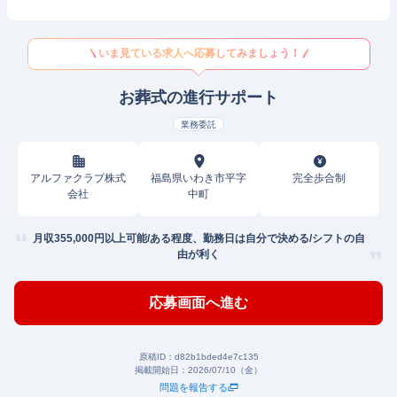
いま見ている求人へ応募してみましょう！
お葬式の進行サポート
業務委託
アルファクラブ株式
福島県いわき市平字
完全歩合制
会社
中町
月収355,000円以上可能/ある程度、勤務日は自分で決める/シフトの自
由が利く
応募画面へ進む
原稿ID：
d82b1bded4e7c135
掲載開始日：
2026/07/10（金）
問題を報告する