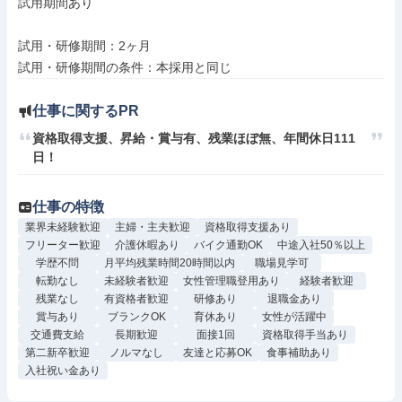
試用期間あり

試用・研修期間：2ヶ月

仕事に関するPR
資格取得支援、昇給・賞与有、残業ほぼ無、年間休日111
日！
仕事の特徴
業界未経験歓迎
主婦・主夫歓迎
資格取得支援あり
フリーター歓迎
介護休暇あり
バイク通勤OK
中途入社50％以上
学歴不問
月平均残業時間20時間以内
職場見学可
転勤なし
未経験者歓迎
女性管理職登用あり
経験者歓迎
残業なし
有資格者歓迎
研修あり
退職金あり
賞与あり
ブランクOK
育休あり
女性が活躍中
交通費支給
長期歓迎
面接1回
資格取得手当あり
第二新卒歓迎
ノルマなし
友達と応募OK
食事補助あり
入社祝い金あり