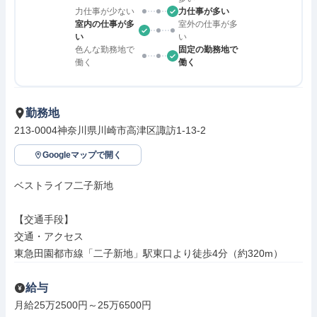
力仕事が少ない
力仕事が多い
室内の仕事が多
室外の仕事が多
い
い
色んな勤務地で
固定の勤務地で
働く
働く
勤務地
213-0004神奈川県川崎市高津区諏訪1‐13‐2
Googleマップで開く
ベストライフ二子新地

【交通手段】

交通・アクセス

東急田園都市線「二子新地」駅東口より徒歩4分（約320m）
給与
月給25万2500円～25万6500円
