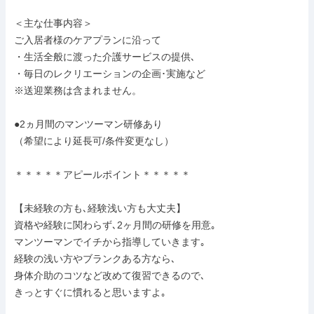
＜主な仕事内容＞

ご入居者様のケアプランに沿って

・生活全般に渡った介護サービスの提供､

・毎日のレクリエーションの企画･実施など

※送迎業務は含まれません。

●2ヵ月間のマンツーマン研修あり

（希望により延長可/条件変更なし）

＊＊＊＊＊アピールポイント＊＊＊＊＊

【未経験の方も､経験浅い方も大丈夫】

資格や経験に関わらず､2ヶ月間の研修を用意｡

マンツーマンでイチから指導していきます｡

経験の浅い方やブランクある方なら､

身体介助のコツなど改めて復習できるので､

きっとすぐに慣れると思いますよ｡
