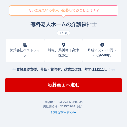
いま見ている求人へ応募してみましょう！
有料老人ホームの介護福祉士
正社員
株式会社ベストライ
神奈川県川崎市高津
月給25万2500円～
フ
区諏訪
25万6500円
資格取得支援、昇給・賞与有、残業ほぼ無、年間休日111日！
応募画面へ進む
原稿ID：
d6a9e5cbbb136d45
掲載開始日：
2025/08/01（金）
問題を報告する