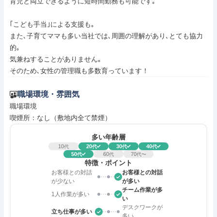
育児と両立できるように短時間勤務も可能です｡

｢こども手当｣による支援も｡

また､子育てママも多い当社では､周囲の理解があり､とても協力
的｡

気兼ねすることがありません｡

そのため､女性の管理職も多数育っています！
職場環境・雰囲気
職場環境

喫煙所：なし（敷地内全て禁煙）
多い年齢層
10
20
30
40
代
代
代
代
50
60
70
代
代
代〜
特徴・ポイント
お客様との対話
お客様との対話
が少ない
が多い
チーム作業が多
1人作業が多い
い
デスクワークが
立ち仕事が多い
多い