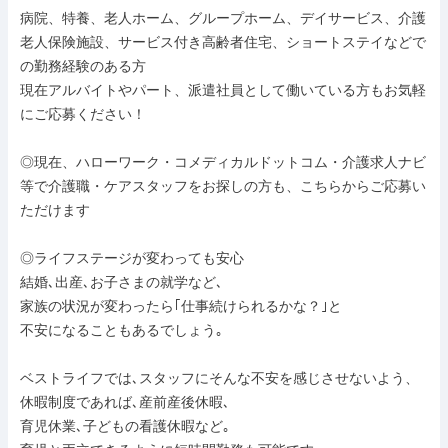
病院、特養、老人ホーム、グループホーム、デイサービス、介護
老人保険施設、サービス付き高齢者住宅、ショートステイなどで
の勤務経験のある方

現在アルバイトやパート、派遣社員として働いている方もお気軽
にご応募ください！

◎現在、ハローワーク・コメディカルドットコム・介護求人ナビ
等で介護職・ケアスタッフをお探しの方も、こちらからご応募い
ただけます

◎ライフステージが変わっても安心

結婚､出産､お子さまの就学など､

家族の状況が変わったら｢仕事続けられるかな？｣と

不安になることもあるでしょう｡

ベストライフでは､スタッフにそんな不安を感じさせないよう、

休暇制度であれば､産前産後休暇､

育児休業､子どもの看護休暇など｡
