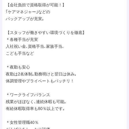
【会社負担で資格取得が可能！】

｢ケアマネジャー｣などの

バックアップが充実｡

【スタッフが働きやすい環境づくりを徹底】

＊各種手当が充実

入社祝い金､資格手当､家族手当､

こども手当など

＊夜勤も安心

夜勤は2名体制｡勤務明けと翌日は休み｡

体調管理やプライベートもバッチリ！

＊ワークライフバランス

残業がほぼなく､連続休暇も可能｡

有給休暇取得率も80％以上です｡

＊女性管理職40％
