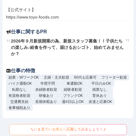
【公式サイト】

https://www.toyo-foods.com
仕事に関するPR
2026年９月新規開業の為、新規スタッフ募集！！子供たち
の楽しみ♪給食を作って、届けるおシゴト、始めてみません
か？
仕事の特徴
副業・WワークOK
主婦・主夫歓迎
60代も応募可
フリーター歓迎
バイク通勤OK
学歴不問
車通勤OK
平日のみOK
転勤なし
未経験者歓迎
経験者歓迎
残業なし
有資格者歓迎
研修あり
ブランクOK
育休あり
交通費支給
長期休暇あり
週4日以上OK
友達と応募OK
食事補助あり
いま見ている求人へ応募してみましょう！