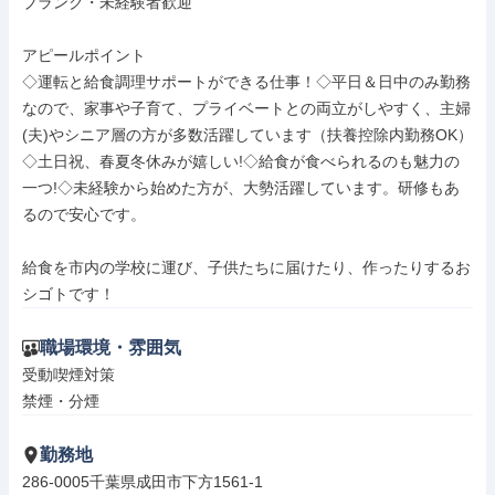
ブランク・未経験者歓迎

アピールポイント

◇運転と給食調理サポートができる仕事！◇平日＆日中のみ勤務
なので、家事や子育て、プライベートとの両立がしやすく、主婦
(夫)やシニア層の方が多数活躍しています（扶養控除内勤務OK）
◇土日祝、春夏冬休みが嬉しい!◇給食が食べられるのも魅力の
一つ!◇未経験から始めた方が、大勢活躍しています。研修もあ
るので安心です。

給食を市内の学校に運び、子供たちに届けたり、作ったりするお
シゴトです！
職場環境・雰囲気
受動喫煙対策

禁煙・分煙
勤務地
286-0005千葉県成田市下方1561-1