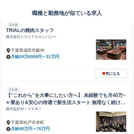
職種と勤務地が似ている求人
正社員
TRIALの精肉スタッフ
株式会社トライアルカンパニー
千葉県成田市飯仲
月給24万6000円～31万円
気になる
正社員
【“これから”を大事にしたい方へ】 未経験でも月40万~
⭐ 寮あり&安心の待遇で新生活スタート 無理なく続けら
株式会社ＭＩＹＡＢＩ
れる環境でホールの正社員
千葉県松戸市本町
月給40万円～70万円