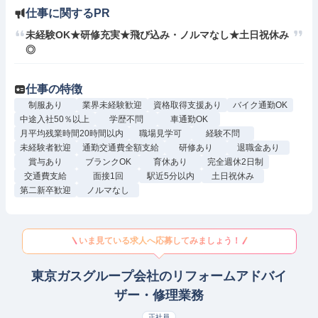
仕事に関するPR
未経験OK★研修充実★飛び込み・ノルマなし★土日祝休み
◎
仕事の特徴
制服あり
業界未経験歓迎
資格取得支援あり
バイク通勤OK
中途入社50％以上
学歴不問
車通勤OK
月平均残業時間20時間以内
職場見学可
経験不問
未経験者歓迎
通勤交通費全額支給
研修あり
退職金あり
賞与あり
ブランクOK
育休あり
完全週休2日制
交通費支給
面接1回
駅近5分以内
土日祝休み
第二新卒歓迎
ノルマなし
いま見ている求人へ応募してみましょう！
東京ガスグループ会社のリフォームアドバイ
ザー・修理業務
正社員