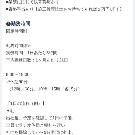
■業績に応じて決算賞与あり

■資格手当あり【施工管理技士をお持ちであれば１万円UP！】
勤務時間
固定時間制

勤務時間詳細

実働時間：1日あたり8時間

平均勤務日数：1ヶ月あたり21日

8:30～18:00

※休憩90分

 （12時／60分、10時・15時／各15分）

【1日の流れ（例）】

▼朝

出社後、予定を確認して1日の準備。

全員でラジオ体操と朝礼を行い、

社内を掃除してから9時半頃に外出。
