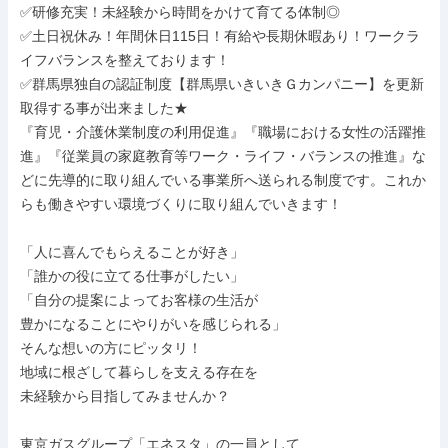
✅研修充実！未経験から時間をかけて育てる体制◎

✅土日祝休み！年間休日115日！有給や長期休暇あり！ワークラ
イフバランスを整えております！

✅群馬県独自の認証制度【群馬県いきいきＧカンパニー】を更新
取得する事が出来ました★

『育児・介護休業制度の利用促進』『職場における女性の活躍推
進』『従業員の家庭教育等ワーク・ライフ・バランスの推進』な
どに先導的に取り組んでいる事業所へ送られる制度です。これか
らも働きやすい環境づくりに取り組んでいきます！

「人に喜んでもらえることが好き」

「誰かの役に立てる仕事がしたい」

「自分の提案によってお客様の生活が

豊かになることにやりがいを感じられる」

そんな想いの方にピッタリ！

地域に根ざして暮らしを支える存在を

未経験から目指してみませんか？

東京ガスグループ「エネスタ」の一員として
