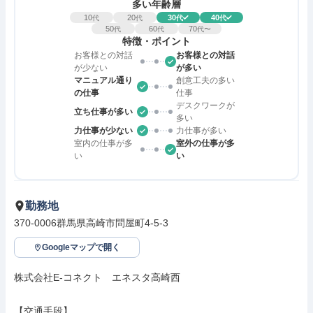
多い年齢層
10
20
30
40
代
代
代
代
50
60
70
代
代
代〜
特徴・ポイント
お客様との対話
お客様との対話
が少ない
が多い
マニュアル通り
創意工夫の多い
の仕事
仕事
デスクワークが
立ち仕事が多い
多い
力仕事が少ない
力仕事が多い
室内の仕事が多
室外の仕事が多
い
い
勤務地
370-0006群馬県高崎市問屋町4-5-3
Googleマップで開く
株式会社E-コネクト　エネスタ高崎西

【交通手段】
