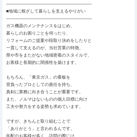
――――――――――――――――――――

■地域に根ざして暮らしを支えるやりがい

――――――――――――――――――――

ガス機器のメンテナンスをはじめ、

暮らしのお困りごとを伺ったり、

リフォームのご提案や段取り決めをしたりと

一貫して支えるのが、当社営業の特徴。

県や市をまたがない地域密着のスタイルで、

お客様と長期的に関係性を築けます。

もちろん、「東京ガス」の看板を

背負ったプロとしての責任を持ち、

真剣に業務に向き合うことが重要です。

また、ノルマはないものの個人目標に向け

工夫や努力をする姿勢も求めています。

ですが、きちんと取り組むことで

「ありがとう」と言われるんです。

年配のお客様が多く、訪問の際には
