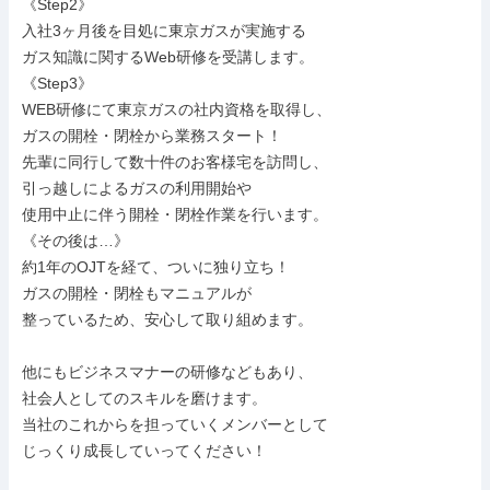
《Step2》

入社3ヶ月後を目処に東京ガスが実施する

ガス知識に関するWeb研修を受講します。

《Step3》

WEB研修にて東京ガスの社内資格を取得し、

ガスの開栓・閉栓から業務スタート！

先輩に同行して数十件のお客様宅を訪問し、

引っ越しによるガスの利用開始や

使用中止に伴う開栓・閉栓作業を行います。

《その後は…》

約1年のOJTを経て、ついに独り立ち！

ガスの開栓・閉栓もマニュアルが

整っているため、安心して取り組めます。

他にもビジネスマナーの研修などもあり、

社会人としてのスキルを磨けます。

当社のこれからを担っていくメンバーとして

じっくり成長していってください！
