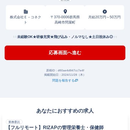
株式会社Ｅ－コネク
〒370-0006群馬県
月給20万円～50万円
ト
高崎市問屋町
未経験OK★研修充実★飛び込み・ノルマなし★土日祝休み◎
応募画面へ進む
原稿ID：
d60ae4d947cc7e4f
掲載開始日：
2024/11/28（木）
問題を報告する
あなたにおすすめの求人
業務委託
【フルリモート】RIZAPの管理栄養士・保健師