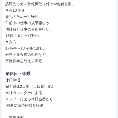
訪問先でガス警報機取り付けや各種営業。

▼昼13時頃

昼礼のため一旦帰社。

午前中の仕事の成果報告や

他社員と仕事の分担を行い、

13時半頃に再び外出。

▼夕方

17時半～18時頃に帰社。

報告・集金後の処理など

事務作業を終えて帰宅！
休日・休暇
休日休暇

完全週休2日制（土日祝、他）

当社カレンダーによる

※シフトによる休日当番あり

 同週に振替休暇を取得
