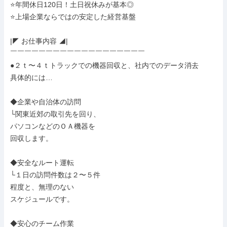
⭐年間休日120日！土日祝休みが基本◎

⭐上場企業ならではの安定した経営基盤

|◤ お仕事内容 ◢|

￣￣￣￣￣￣￣￣￣￣￣￣￣￣￣￣￣￣￣

●２ｔ〜４ｔトラックでの機器回収と、社内でのデータ消去

具体的には…

◆企業や自治体の訪問

└関東近郊の取引先を回り、

パソコンなどのＯＡ機器を

回収します。

◆安全なルート運転

└１日の訪問件数は２〜５件

程度と、無理のない

スケジュールです。

◆安心のチーム作業
