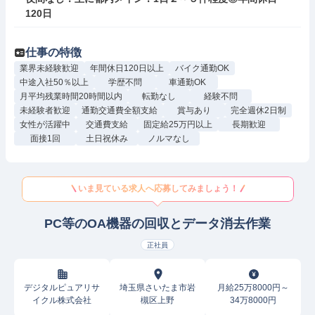
120日
仕事の特徴
業界未経験歓迎
年間休日120日以上
バイク通勤OK
中途入社50％以上
学歴不問
車通勤OK
月平均残業時間20時間以内
転勤なし
経験不問
未経験者歓迎
通勤交通費全額支給
賞与あり
完全週休2日制
女性が活躍中
交通費支給
固定給25万円以上
長期歓迎
面接1回
土日祝休み
ノルマなし
いま見ている求人へ応募してみましょう！
PC等のOA機器の回収とデータ消去作業
正社員
デジタルピュアリサ
埼玉県さいたま市岩
月給25万8000円～
イクル株式会社
槻区上野
34万8000円