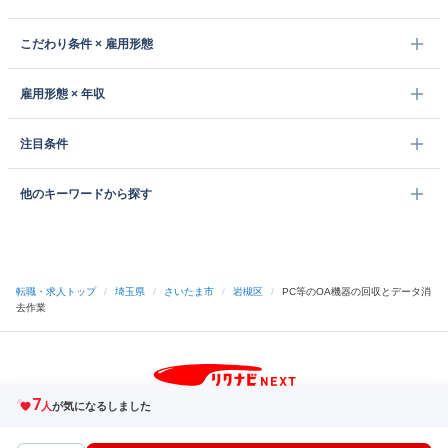
こだわり条件 × 雇用形態
雇用形態 × 年収
注目条件
他のキーワードから探す
転職・求人トップ
/
埼玉県
/
さいたま市
/
岩槻区
/
PC等のOA機器の回収とデータ消
去作業
7
サイトトップへ
人
が気になるしました
中途採用をご検討の企業様
利用規約・プライバシーポリシー
サイトマップ