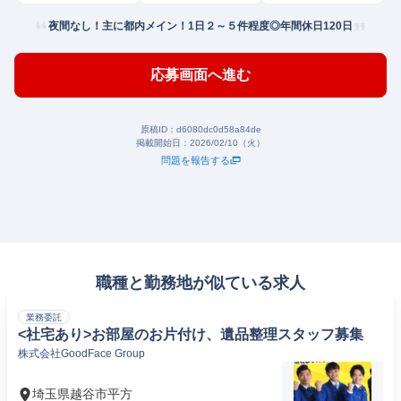
夜間なし！主に都内メイン！1日２～５件程度◎年間休日120日
応募画面へ進む
原稿ID：
d6080dc0d58a84de
掲載開始日：
2026/02/10（火）
問題を報告する
職種と勤務地が似ている求人
業務委託
<社宅あり>お部屋のお片付け、遺品整理スタッフ募集
株式会社GoodFace Group
埼玉県越谷市平方