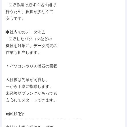
└回収作業は必ず２名１組で

行うため、負担が少なくて

安心です。

◆社内でのデータ消去

└回収したパソコンなどの

機器を対象に、データ消去の

作業も担当します。

＊パソコンやＯＡ機器の回収

入社後は先輩が同行し、

一から丁寧に指導します。

未経験やブランクがあっても

安心してスタートできます。

●会社紹介

￣￣￣￣￣￣￣￣￣￣￣￣￣￣￣￣￣￣￣
