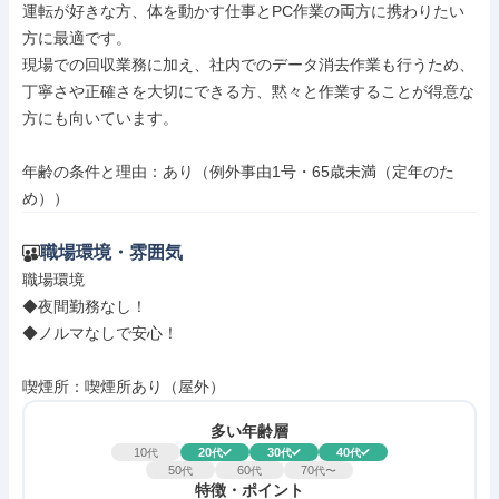
運転が好きな方、体を動かす仕事とPC作業の両方に携わりたい
方に最適です。

現場での回収業務に加え、社内でのデータ消去作業も行うため、
丁寧さや正確さを大切にできる方、黙々と作業することが得意な
方にも向いています。

年齢の条件と理由：あり（例外事由1号・65歳未満（定年のた
め））
職場環境・雰囲気
職場環境

◆夜間勤務なし！

◆ノルマなしで安心！

喫煙所：喫煙所あり（屋外）
多い年齢層
10
20
30
40
代
代
代
代
50
60
70
代
代
代〜
特徴・ポイント