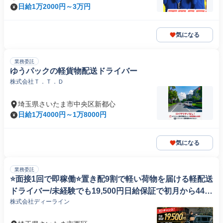
日給1万2000円～3万円
気になる
業務委託
ゆうパックの軽貨物配送ドライバー
株式会社Ｔ．Ｔ．Ｄ
埼玉県さいたま市中央区新都心
日給1万4000円～1万8000円
気になる
業務委託
⭐️面接1回で即稼働⭐️置き配9割で軽い荷物を届ける軽配送
ドライバー/未経験でも19,500円日給保証で初月から44万
株式会社ディーライン
円超