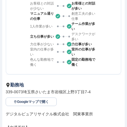
お客様との対話
お客様との対話
が少ない
が多い
マニュアル通り
創意工夫の多い
の仕事
仕事
チーム作業が多
1人作業が多い
い
デスクワークが
立ち仕事が多い
多い
力仕事が少ない
力仕事が多い
室内の仕事が多
室外の仕事が多
い
い
色んな勤務地で
固定の勤務地で
働く
働く
勤務地
339-0073埼玉県さいたま市岩槻区上野3丁目7-4
Googleマップで開く
デジタルピュアリサイクル株式会社　関東事業所
