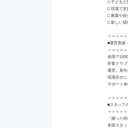
□ 子ども
□ 現場で
□ 家庭や
□ 新しい
＝＝＝＝＝
■運営実績
＝＝＝＝＝
全国で100
学童クラブ
運営。長年
現場任せに
サポート体
＝＝＝＝＝
■スタッフの
＝＝＝＝＝
「困った時
本部スタッ