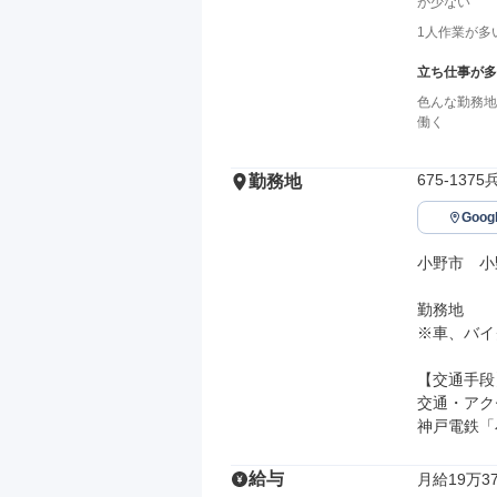
が少ない
1人作業が多
立ち仕事が多
色んな勤務地
働く
675-1
勤務地
Goo
小野市　小
勤務地

※車、バイ
【交通手段】
交通・アク
神戸電鉄「
給与
月給19万37