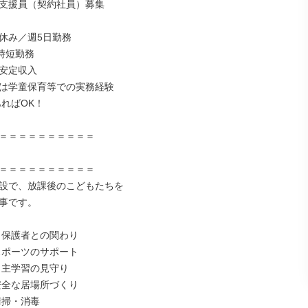
支援員（契約社員）募集

休み／週5日勤務

時短勤務

安定収入

は学童保育等での実務経験

＝＝＝＝＝＝＝＝＝＝

＝＝＝＝＝＝＝＝＝＝

設で、放課後のこどもたちを

事です。

・保護者との関わり

スポーツのサポート

自主学習の見守り

安全な居場所づくり

掃・消毒
