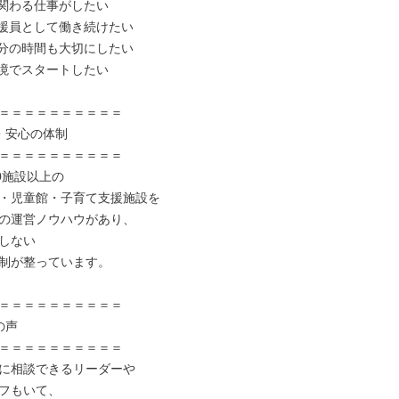
と関わる仕事がしたい

支援員として働き続けたい

自分の時間も大切にしたい

環境でスタートしたい

＝＝＝＝＝＝＝＝＝＝

・安心の体制

＝＝＝＝＝＝＝＝＝＝

0施設以上の

・児童館・子育て支援施設を

の運営ノウハウがあり、

しない

制が整っています。

＝＝＝＝＝＝＝＝＝＝

声

＝＝＝＝＝＝＝＝＝＝

に相談できるリーダーや

フもいて、
