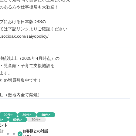
のある方や仕事復帰も大歓迎！

プにおける日本版DBSの

ては下記リンクよりご確認ください

.socioak.com/saiyopolicy/
0施設以上（2025年4月時点）の

・児童館・子育て支援施設を

ます。

ため増員募集中です！

し（敷地内全て禁煙）
20
30
40
代
代
代
60
70
代
代
代〜
ント
話
お客様との対話