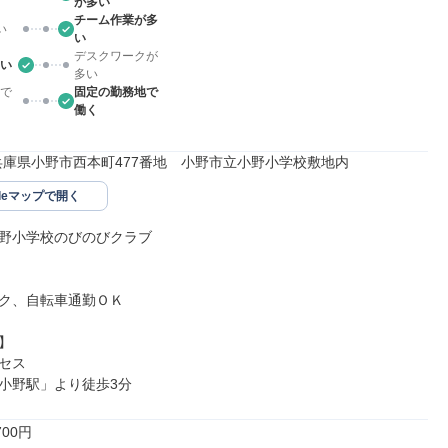
が多い
チーム作業が多
い
い
デスクワークが
い
多い
で
固定の勤務地で
働く
375兵庫県小野市西本町477番地　小野市立小野小学校敷地内
gleマップで開く
野小学校のびのびクラブ

ク、自転車通勤ＯＫ



セス

小野駅」より徒歩3分
00円
