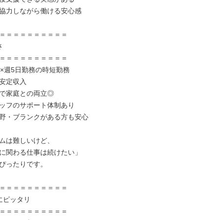
協力しながら働ける安心感

＝＝＝＝＝＝＝＝＝＝



＝＝＝＝＝＝＝＝＝＝

×週5日勤務の時短勤務

安定収入

で家庭との両立◎

ッフのサポート体制あり

野・ブランクがある方も安心

ムは難しいけど、

に関わる仕事は続けたい」

ぴったりです。

＝＝＝＝＝＝＝＝＝＝

にピッタリ

＝＝＝＝＝＝＝＝＝＝
