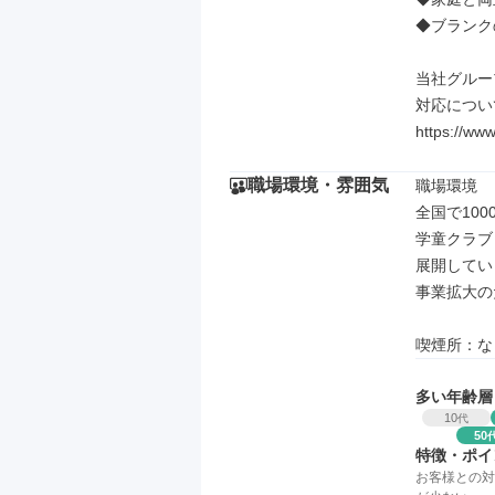
◆ブランク
当社グルー
対応につい
https://www
職場環境・雰囲気
職場環境

全国で100
学童クラブ
展開してい
事業拡大の
喫煙所：な
多い年齢層
10
代
50
特徴・ポイ
お客様との対