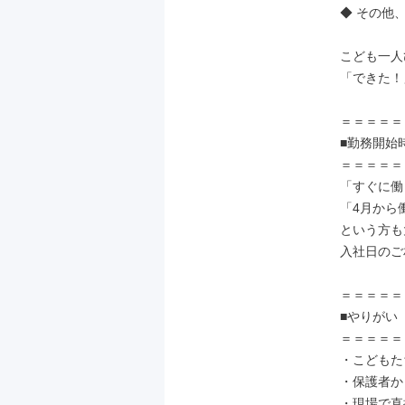
◆ その他
こども一人
「できた！
＝＝＝＝＝
■勤務開始時
＝＝＝＝＝
「すぐに働
「4月から
という方も
入社日のご
＝＝＝＝＝
■やりがい

＝＝＝＝＝
・こどもた
・保護者か
・現場で直