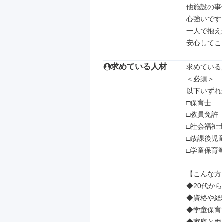
他施設の事
心強いです
一人で抱え
安心してこ
求めている人材
求めている
＜必須＞

以下いずれ
□保育士

□教員免許

□社会福祉士
□放課後児
□学童保育
【こんな方
◆20代か
◆資格や経
◆学童保育
◆家庭と両