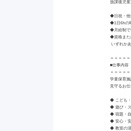
放課後児童
◆日祝・他
◆1日6hの
◆月給制で
◆資格また
 いずれかあればOK！

＝＝＝＝＝
■仕事内容

＝＝＝＝＝
学童保育施
見守るお仕
◆ こども
◆ 遊び・
◆ 宿題・
◆ 安心・
◆ 教室の清