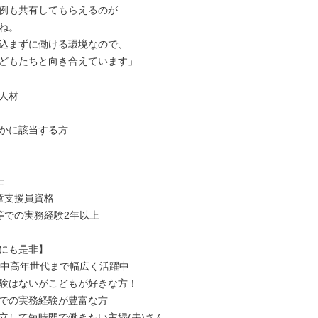
例も共有してもらえるのが

ね。

込まずに働ける環境なので、

どもたちと向き合えています」
人材

かに該当する方



童支援員資格

等での実務経験2年以上

にも是非】

ら中高年世代まで幅広く活躍中

験はないがこどもが好きな方！

での実務経験が豊富な方

立して短時間で働きたい主婦(夫)さん
