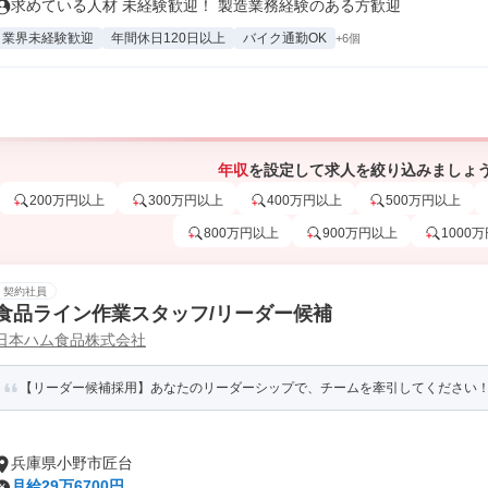
求めている人材 未経験歓迎！ 製造業務経験のある方歓迎
業界未経験歓迎
年間休日120日以上
バイク通勤OK
+6個
年収
を設定して求人を絞り込みましょ
200万円以上
300万円以上
400万円以上
500万円以上
800万円以上
900万円以上
1000
契約社員
食品ライン作業スタッフ/リーダー候補
日本ハム食品株式会社
【リーダー候補採用】あなたのリーダーシップで、チームを牽引してください！夜勤(
兵庫県小野市匠台
月給29万6700円