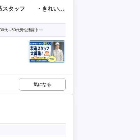
製造スタッフ ・きれいで
日は127日でプライベー
0代～50代男性活躍中
気になる