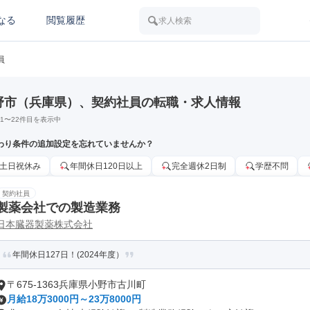
なる
閲覧履歴
求人検索
員
野市（兵庫県）、契約社員の転職・求人情報
1
〜
22
件目を表示中
わり条件の追加設定を忘れていませんか？
土日祝休み
年間休日120日以上
完全週休2日制
学歴不問
契約社員
製薬会社での製造業務
日本臓器製薬株式会社
年間休日127日！(2024年度）
〒675-1363兵庫県小野市古川町
月給18万3000円～23万8000円