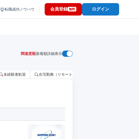
会員登録
ログイン
転職成功ノウハウ
無料
関連度順
新着順
詳細表示
未経験者歓迎
在宅勤務（リモートワーク）OK
家賃補助・住宅手当