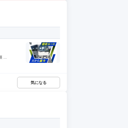
..
気になる