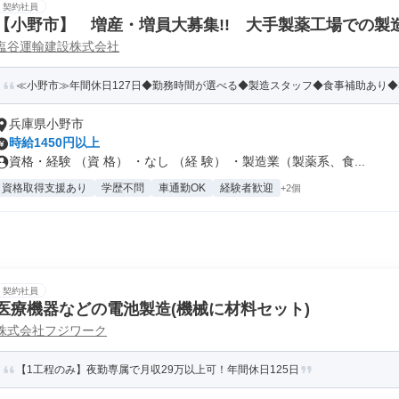
契約社員
【小野市】 増産・増員大募集!! 大手製薬工場での
塩谷運輸建設株式会社
快適な職場環境! ・勤務時間帯の選択OK! ・年間休
ト充実! ・特別賞与あり(社内規定あり)
≪小野市≫年間休日127日◆勤務時間が選べる◆製造スタッフ◆食事補助あり◆3
兵庫県小野市
時給1450円以上
資格・経験 （資 格） ・なし （経 験） ・製造業（製薬系、食...
資格取得支援あり
学歴不問
車通勤OK
経験者歓迎
+2個
契約社員
医療機器などの電池製造(機械に材料セット)
株式会社フジワーク
【1工程のみ】夜勤専属で月収29万以上可！年間休日125日