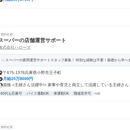
契約社員
スーパーの店舗運営サポート
株式会社ハローズ
スーパーの夜間運営サポートスタッフ募集！ 特別な経験は不要！基礎から学べる環
〒675-1378兵庫県小野市王子町
月給25万8000円
資格 <主婦さん活躍中!> 家事や育児と両立して活躍している主婦さんも.
60代も応募可
バイク通勤OK
車通勤OK
職場見学可
+6個
契約社員