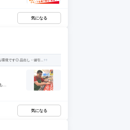
気になる
境です◎ 品出し・値引...
..
気になる