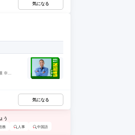
気になる
※...
気になる
ょう
総務
人事
中国語