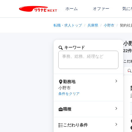
ホーム
オファー
気に
転職・求人トップ
/
兵庫県
/
小野市
/
契約社
小
キーワード
22
件
こだ
勤務地
小野市
条件をクリア
職種
こだわり条件