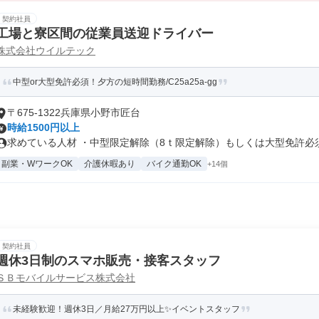
契約社員
工場と寮区間の従業員送迎ドライバー
株式会社ウイルテック
中型or大型免許必須！夕方の短時間勤務/C25a25a-gg
〒675-1322兵庫県小野市匠台
時給1500円以上
求めている人材 ・中型限定解除（8ｔ限定解除）もしくは大型免許必須 .
副業・WワークOK
介護休暇あり
バイク通勤OK
+14個
契約社員
週休3日制のスマホ販売・接客スタッフ
ＳＢモバイルサービス株式会社
未経験歓迎！週休3日／月給27万円以上✨イベントスタッフ