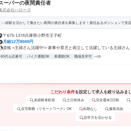
スーパーの夜間責任者
株式会社ハローズ
経験を活かして働きたい夜間の責任者を募集します！責任あるポジションで安定し
〒675-1378兵庫県小野市王子町
月給12万9000円
資格 <主婦さん活躍中!> 家事や育児と両立して活躍している主婦さんも.
60代も応募可
バイク通勤OK
車通勤OK
職場見学可
+4個
こだわり条件
を設定して求人を絞り込みま
未経験者歓迎
土日祝休み
完全週休2日制
在宅勤務（リモートワーク）OK
転勤なし
服装自由
語学力を活かせる