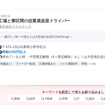
契約社員
工場と寮区間の従業員送迎ドライバー
株式会社ウイルテック
週2日～OK！中型または大型免許必須/C25a35a-gg
〒675-1322兵庫県小野市匠台
時給1500円以上
求めている人材 ・中型限定解除（8ｔ限定解除）もしくは大型免許必須 
制服あり
フリーター歓迎
介護休暇あり
バイク通勤OK
早朝
+14個
キーワード
を設定して求人を絞り込みまし
事務
経理
不動産
営業
IT
英語