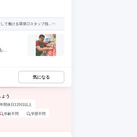
て働ける環境◎スタッフ指...
..
気になる
しょう
年間休日120日以上
年齢不問
学歴不問