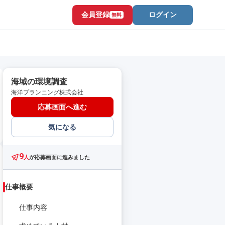
会員登録
ログイン
無料
海域の環境調査
海洋プランニング株式会社
応募画面へ進む
気になる
9
人
が応募画面に進みました
仕事概要
仕事内容