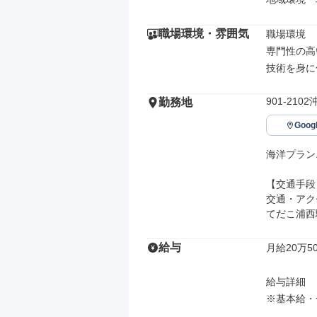
職場環境・雰囲気
職場環境

専門性の高
技術を身に
901-21
勤務地
Goo
海洋プラン
【交通手段】
交通・アク
てだこ浦西
給与
月給20万50
給与詳細

※基本給・