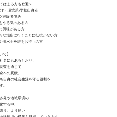
てはまる方も歓迎＞

海洋・環境系)学校出身者

グ経験者優遇

もやる気のある方

に興味がある方

々な場所に行くことに抵抗がない方

や潜水士免許をお持ちの方

いて】

社名にもあるとおり、

調査を通じて

全への貢献、

ち自身の社会生活を守る役割を

す。

多発や地域環境の

化する中、

図り、より良い

地球環境の構築を目指していきます。