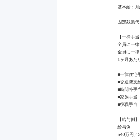
基本給：月給 
固定残業代
【一律手当】
全員に一律
全員に一律
1ヶ月あたり
■一律住宅
■交通費支
■時間外手当
■家族手当
■役職手当

【給与例】

給与例

540万円／