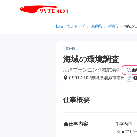
転職・求人トップ
/
沖縄県
/
浦添市
/
海域の
正社員
海域の環境調査
海洋プランニング株式会社
企
〒901-2102沖縄県浦添市前田
仕事概要
仕事内容
仕事内容

-☆★アピー