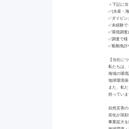
＜下記に当
✅(水産・
✅ダイビン
✅未経験で
✅環境調査
✅調査で様
✅船舶免許
【当社につ
私たちは、
海域の環境
地球環境保
また、私た
担っていま
自然災害の
劣化が深刻
事業拡大を
地域環境・