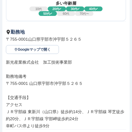
多い年齢層
10
20
30
40
代
代
代
代
50
60
70
代
代
代〜
勤務地
〒755-0001山口県宇部市沖宇部５２６５
Googleマップで開く
新光産業株式会社　加工技術事業部

勤務地備考

〒755-0001 山口県宇部市沖宇部５２６５

【交通手段】

アクセス

ＪＲ宇部線 東新川（山口県）徒歩約14分、ＪＲ宇部線 琴芝徒歩
約20分、ＪＲ宇部線 宇部岬徒歩約24分

幸町バス停より徒歩9分