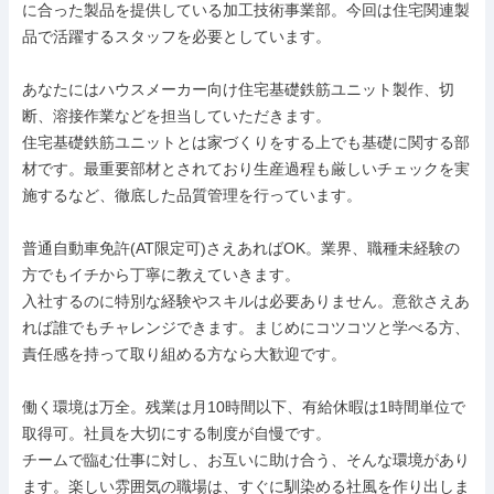
に合った製品を提供している加工技術事業部。今回は住宅関連製
品で活躍するスタッフを必要としています。

あなたにはハウスメーカー向け住宅基礎鉄筋ユニット製作、切
断、溶接作業などを担当していただきます。

住宅基礎鉄筋ユニットとは家づくりをする上でも基礎に関する部
材です。最重要部材とされており生産過程も厳しいチェックを実
施するなど、徹底した品質管理を行っています。

普通自動車免許(AT限定可)さえあればOK。業界、職種未経験の
方でもイチから丁寧に教えていきます。

入社するのに特別な経験やスキルは必要ありません。意欲さえあ
れば誰でもチャレンジできます。まじめにコツコツと学べる方、
責任感を持って取り組める方なら大歓迎です。

働く環境は万全。残業は月10時間以下、有給休暇は1時間単位で
取得可。社員を大切にする制度が自慢です。

チームで臨む仕事に対し、お互いに助け合う、そんな環境があり
ます。楽しい雰囲気の職場は、すぐに馴染める社風を作り出しま