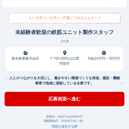
いま見ている求人へ応募してみましょう！
未経験者歓迎の鉄筋ユニット製作スタッフ
正社員
新光産業株式会社
〒755-0001山口県
月給24万円～30万円
宇部市
人とのつながりを大切にし、働きやすい職場づくりを推進。建設・機械
事業で地域に貢献している企業です。
応募画面へ進む
原稿ID：
d3427acb195fcf47
掲載開始日：
2026/07/24（金）
問題を報告する