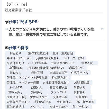
【ブランド名】

新光産業株式会社
仕事に関するPR
人とのつながりを大切にし、働きやすい職場づくりを推
進。建設・機械事業で地域に貢献している企業です。
仕事の特徴
制服あり
業界未経験歓迎
主婦・主夫歓迎
年間休日120日以上
資格取得支援あり
フリーター歓迎
介護休暇あり
バイク通勤OK
中途入社50％以上
学歴不問
車通勤OK
月平均残業時間20時間以内
職場見学可
転勤なし
経験不問
未経験者歓迎
住宅手当あり
管理職・マネジメント経験歓迎
時短勤務あり
管理職・マネジャー採用
女性管理職登用あり
経験者歓迎
ネイルOK
残業なし
有資格者歓迎
研修あり
退職金あり
賞与あり
ブランクOK
育休あり
完全週休2日制
女性が活躍中
交通費支給
長期歓迎
資格取得手当あり
長期休暇あり
土日祝休み
第二新卒歓迎
原則定時退社
ノルマなし
友達と応募OK
寮・社宅あり