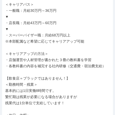
＜キャリアパス＞

・一般職：月給30万円～36万円

▼

・店長職：月給43万円～60万円

▼

・スーパーバイザー職：月給68万円以上

※本部配属など希望に応じてキャリアアップ可能

＜キャリアアップの方法＞

・店舗運営や人材管理が書かれた３冊の教科書を学習

・各教科書の内容を補完する社内研修（交通費・宿泊費支給）

【飲食店＝ブラックではありません！】

＜勤務時間・残業＞

基本的には1日実働8時間です。

繁忙期は残業が必要になる場合がありますが

残業代は1分単位で支給しています！
