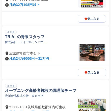
月給32万108円以上
気になる
正社員
TRIALの青果スタッフ
株式会社トライアルカンパニー
茨城県常総市本石下
月給24万6000円～31万円
気になる
正社員
オープニング高齢者施設の調理師チーフ
淀川食品株式会社 東京支店
〒300-1331茨城県稲敷郡河内町生板