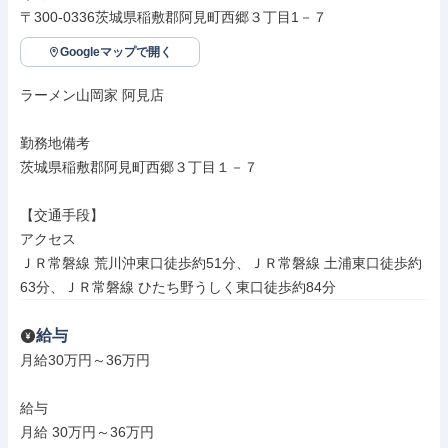
〒300-0336茨城県稲敷郡阿見町西郷３丁目1－７
Googleマップで開く
ラーメン山岡家 阿見店

勤務地備考

茨城県稲敷郡阿見町西郷３丁目１－７

【交通手段】

アクセス

ＪＲ常磐線 荒川沖東口徒歩約51分、ＪＲ常磐線 土浦東口徒歩約
63分、ＪＲ常磐線 ひたち野うしく東口徒歩約84分
給与
月給30万円～36万円

給与

月給 30万円～36万円
