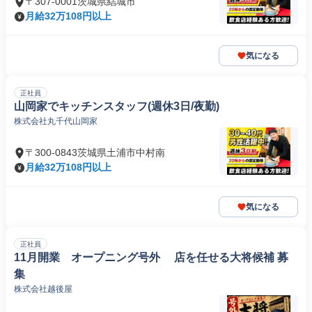
〒307-0001茨城県結城市
月給32万108円以上
気になる
正社員
山岡家でキッチンスタッフ(週休3日/夜勤)
株式会社丸千代山岡家
〒300-0843茨城県土浦市中村南
月給32万108円以上
気になる
正社員
11月開業 オープニング号外 店を任せる大将候補 募
集
株式会社越後屋