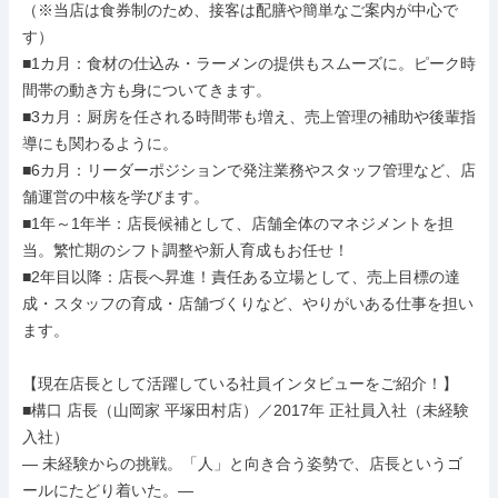
（※当店は食券制のため、接客は配膳や簡単なご案内が中心で
す）

■1カ月：食材の仕込み・ラーメンの提供もスムーズに。ピーク時
間帯の動き方も身についてきます。

■3カ月：厨房を任される時間帯も増え、売上管理の補助や後輩指
導にも関わるように。

■6カ月：リーダーポジションで発注業務やスタッフ管理など、店
舗運営の中核を学びます。

■1年～1年半：店長候補として、店舗全体のマネジメントを担
当。繁忙期のシフト調整や新人育成もお任せ！

■2年目以降：店長へ昇進！責任ある立場として、売上目標の達
成・スタッフの育成・店舗づくりなど、やりがいある仕事を担い
ます。

【現在店長として活躍している社員インタビューをご紹介！】

■構口 店長（山岡家 平塚田村店）／2017年 正社員入社（未経験
入社）

― 未経験からの挑戦。「人」と向き合う姿勢で、店長というゴ
ールにたどり着いた。―
