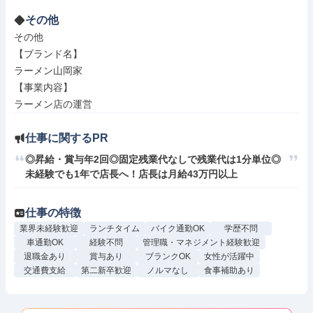
その他
その他

【ブランド名】

ラーメン山岡家

【事業内容】

ラーメン店の運営
仕事に関するPR
◎昇給・賞与年2回◎固定残業代なしで残業代は1分単位◎
未経験でも1年で店長へ！店長は月給43万円以上
仕事の特徴
業界未経験歓迎
ランチタイム
バイク通勤OK
学歴不問
車通勤OK
経験不問
管理職・マネジメント経験歓迎
退職金あり
賞与あり
ブランクOK
女性が活躍中
交通費支給
第二新卒歓迎
ノルマなし
食事補助あり