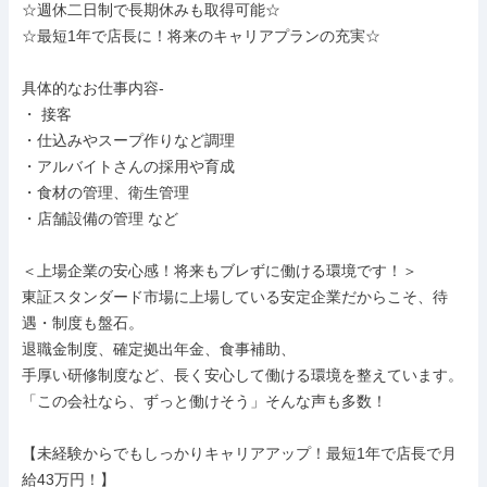
☆週休二日制で長期休みも取得可能☆

☆最短1年で店長に！将来のキャリアプランの充実☆

具体的なお仕事内容-

・ 接客

・仕込みやスープ作りなど調理

・アルバイトさんの採用や育成

・食材の管理、衛生管理

・店舗設備の管理 など

＜上場企業の安心感！将来もブレずに働ける環境です！＞

東証スタンダード市場に上場している安定企業だからこそ、待
遇・制度も盤石。

退職金制度、確定拠出年金、食事補助、

手厚い研修制度など、長く安心して働ける環境を整えています。

「この会社なら、ずっと働けそう」そんな声も多数！

【未経験からでもしっかりキャリアアップ！最短1年で店長で月
給43万円！】
