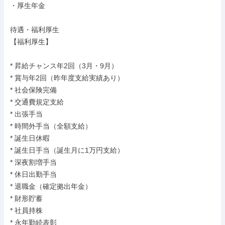
・厚生年金

待遇・福利厚生

【福利厚生】

* 昇給チャンス年2回（3月・9月）

* 賞与年2回（昨年度支給実績あり）

* 社会保険完備

* 交通費規定支給

* 出張手当

* 時間外手当（全額支給）

* 誕生日休暇

* 誕生日手当（誕生月に1万円支給）

* 深夜割増手当

* 休日出勤手当

* 退職金（確定拠出年金）

* 財形貯蓄

* 社員持株

* 永年勤続表彰
