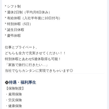
* シフト制

* 週休2日制（平均月8日休み）

* 有給休暇（入社半年後に10日付与）

* 特別休暇（5日）

* 誕生日休暇

* 慶弔休暇

仕事とプライベート、

どちらも全力で充実させてください！！

特別休暇とあわせ5連休取得も可能！

「家族で旅行に行きたい…」

当社でならカンタンに実現できちゃいます◎
待遇・福利厚生
【保険制度】

・雇用保険

・労災保険

・健康保険
