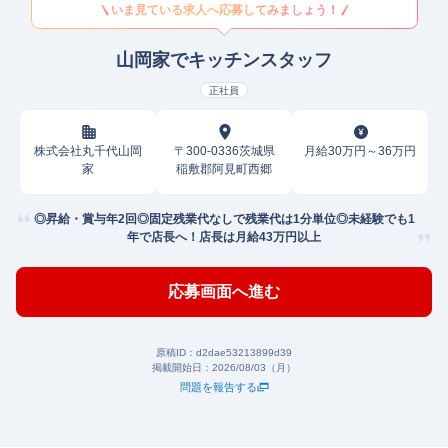
いま見ている求人へ応募してみましょう！
山岡家でキッチンスタッフ
正社員
株式会社丸千代山岡
〒300-0336茨城県
月給30万円～36万円
家
稲敷郡阿見町西郷
◎昇給・賞与年2回◎固定残業代なしで残業代は1分単位◎未経験でも1
年で店長へ！店長は月給43万円以上
応募画面へ進む
原稿ID：
d2dae53213899d39
掲載開始日：
2026/08/03（月）
問題を報告する