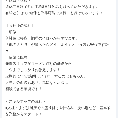
＜休日・休暇＞

週休二日制で月に平均8日は休みを取っていただきます。

有給と併せて5連休も取得可能で旅行にも行けちゃいます！

【入社後の流れ】

・研修

入社後は接客・調理のイロハから学びます。

「他の店と勝手が違ったらどうしよう」という方も安心です◎

▼

・店舗に配属

先輩スタッフがラーメン作りの基礎から、

コツまでしっかりお教えします！

定期的にSVが訪問しフォローするのはもちろん、

人事との面談もあり、気になった点は

相談できる環境です！

＜スキルアップの流れ＞

■入社：まずは厨房での盛り付けや仕込み、洗い場など、基本的
な業務からスタート！
