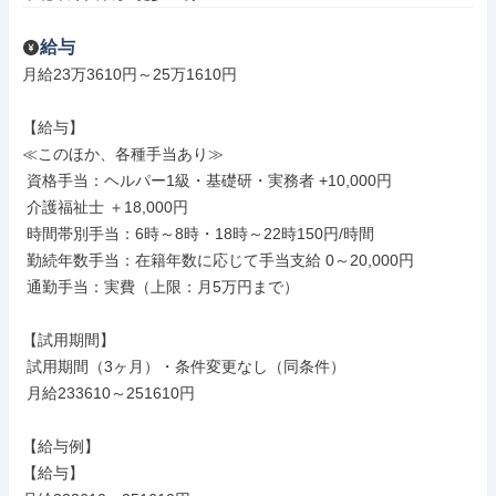
給与
月給23万3610円～25万1610円

【給与】

≪このほか、各種手当あり≫

 資格手当：ヘルパー1級・基礎研・実務者 +10,000円

 介護福祉士 ＋18,000円

 時間帯別手当：6時～8時・18時～22時150円/時間

 勤続年数手当：在籍年数に応じて手当支給 0～20,000円

 通勤手当：実費（上限：月5万円まで）

【試用期間】

 試用期間（3ヶ月）・条件変更なし（同条件）

 月給233610～251610円

【給与例】

【給与】
