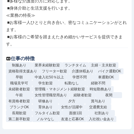
 ■多様な介護度の方に対応します。

 ■身体介助と生活支援を行います。

≪業務の特長≫

 ■お客様一人ひとりと向き合い、密なコミュニケーションがとれ
ます。

 ■お客様のご希望を踏まえたきめ細かいサービスを提供できま
す。
仕事の特徴
制服あり
業界未経験歓迎
ランチタイム
主婦・主夫歓迎
資格取得支援あり
フリーター歓迎
介護休暇あり
バイク通勤OK
早朝
中途入社50％以上
学歴不問
車通勤OK
職場見学可
学生歓迎
転勤なし
経験不問
未経験者歓迎
管理職・マネジメント経験歓迎
時短勤務あり
午前
女性管理職登用あり
経験者歓迎
夜間
有資格者歓迎
研修あり
夕方
賞与あり
ブランクOK
育休あり
女性が活躍中
交通費支給
長期歓迎
フルタイム歓迎
面接1回
社割あり
第二新卒歓迎
ノルマなし
友達と応募OK
入社祝い金あり