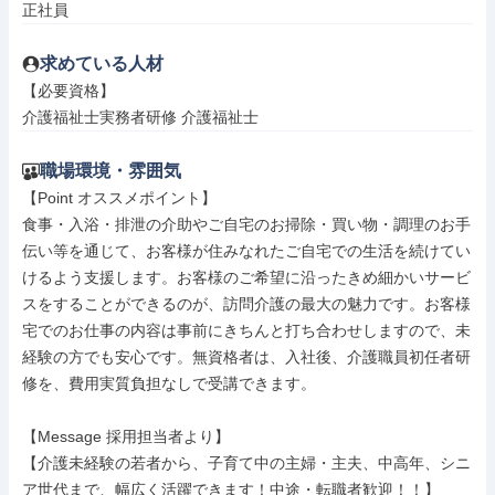
正社員
求めている人材
【必要資格】

介護福祉士実務者研修 介護福祉士
職場環境・雰囲気
【Point オススメポイント】

食事・入浴・排泄の介助やご自宅のお掃除・買い物・調理のお手
伝い等を通じて、お客様が住みなれたご自宅での生活を続けてい
けるよう支援します。お客様のご希望に沿ったきめ細かいサービ
スをすることができるのが、訪問介護の最大の魅力です。お客様
宅でのお仕事の内容は事前にきちんと打ち合わせしますので、未
経験の方でも安心です。無資格者は、入社後、介護職員初任者研
修を、費用実質負担なしで受講できます。

【Message 採用担当者より】

【介護未経験の若者から、子育て中の主婦・主夫、中高年、シニ
ア世代まで、幅広く活躍できます！中途・転職者歓迎！！】
