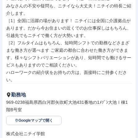
みなさんの不安や疑問も、ニチイなら大丈夫！ニチイの特長ご紹
介します。

［1］全国に活躍の場があります！ ニチイには全国に介護拠点が
あります。だから今お住まいの近くでのお仕事探しはもちろん、
引越先でもニチイで働く方が大勢います。

［2］フルタイムはもちろん、短時間シフトでの勤務などさまざ
まな働き方が選べます ご家庭の都合に合わせた働き方ができま
す。様々なシフトバリエーションがあり、短時間でも働けるサー
ビスもありますのでご相談ください。

ハローワークの紹介状をお持ちの方は、面接時にご持参くださ
い。
勤務地
969-0238福島県西白河郡矢吹町大池431番地の1ﾒｿﾞﾝ大池Ⅰ棟1
階B号室
Googleマップで開く
株式会社ニチイ学館
