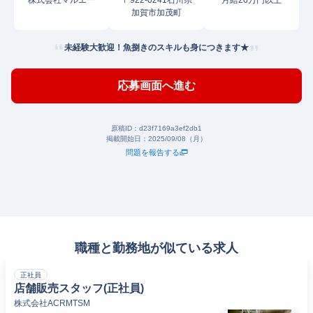
株式会社マルエー
〒922-0241石川県
月給20万円以上
加賀市加茂町
未経験大歓迎！魚捌きのスキルも身につきます★
応募画面へ進む
原稿ID：
d23f7169a3ef2db1
掲載開始日：
2025/09/08（月）
問題を報告する
職種と勤務地が似ている求人
正社員
店舗販売スタッフ(正社員)
株式会社ACRMTSM