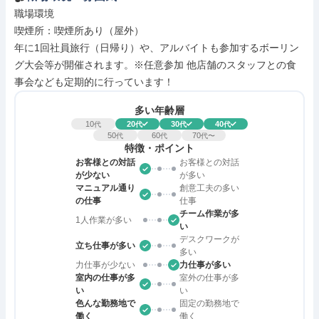
職場環境

喫煙所：喫煙所あり（屋外）

年に1回社員旅行（日帰り）や、アルバイトも参加するボーリン
グ大会等が開催されます。※任意参加 他店舗のスタッフとの食
事会なども定期的に行っています！
多い年齢層
10
20
30
40
代
代
代
代
50
60
70
代
代
代〜
特徴・ポイント
お客様との対話
お客様との対話
が少ない
が多い
マニュアル通り
創意工夫の多い
の仕事
仕事
チーム作業が多
1人作業が多い
い
デスクワークが
立ち仕事が多い
多い
力仕事が少ない
力仕事が多い
室内の仕事が多
室外の仕事が多
い
い
色んな勤務地で
固定の勤務地で
働く
働く