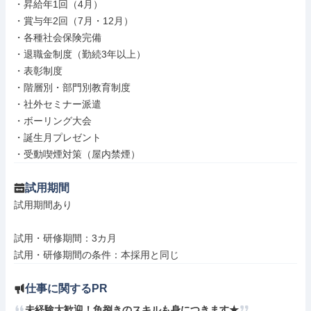
・昇給年1回（4月）

・賞与年2回（7月・12月）

・各種社会保険完備

・退職金制度（勤続3年以上）

・表彰制度

・階層別・部門別教育制度

・社外セミナー派遣

・ボーリング大会

・誕生月プレゼント

・受動喫煙対策（屋内禁煙）
試用期間
試用期間あり

試用・研修期間：3カ月

仕事に関するPR
未経験大歓迎！魚捌きのスキルも身につきます★