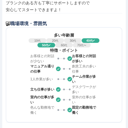
ブランクのある方も丁寧にサポートしますので

安心してスタートできますよ！
職場環境・雰囲気
多い年齢層
10
20
30
40
代
代
代
代
50
60
70
代
代
代〜
特徴・ポイント
お客様との対話
お客様との対話
が少ない
が多い
マニュアル通り
創意工夫の多い
の仕事
仕事
チーム作業が多
1人作業が多い
い
デスクワークが
立ち仕事が多い
多い
室内の仕事が多
室外の仕事が多
い
い
色んな勤務地で
固定の勤務地で
働く
働く