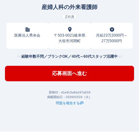
産婦人科の外来看護師
正社員
医療法人秀央会
〒503-0021岐阜県
月給23万2000円～
大垣市河間町
27万5000円
経験年数不問／ブランクOK／40代～60代スタッフ活躍中
応募画面へ進む
原稿ID：
d1e9c3a9a247a616
掲載開始日：
2026/03/24（火）
問題を報告する