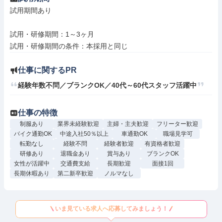
試用期間あり

試用・研修期間：1～3ヶ月

仕事に関するPR
経験年数不問／ブランクOK／40代～60代スタッフ活躍中
仕事の特徴
制服あり
業界未経験歓迎
主婦・主夫歓迎
フリーター歓迎
バイク通勤OK
中途入社50％以上
車通勤OK
職場見学可
転勤なし
経験不問
経験者歓迎
有資格者歓迎
研修あり
退職金あり
賞与あり
ブランクOK
女性が活躍中
交通費支給
長期歓迎
面接1回
長期休暇あり
第二新卒歓迎
ノルマなし
いま見ている求人へ応募してみましょう！