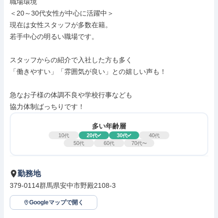
職場環境

＜20～30代女性が中心に活躍中＞

現在は女性スタッフが多数在籍。

若手中心の明るい職場です。

スタッフからの紹介で入社した方も多く

「働きやすい」「雰囲気が良い」との嬉しい声も！

急なお子様の体調不良や学校行事なども

協力体制ばっちりです！
多い年齢層
10
20
30
40
代
代
代
代
50
60
70
代
代
代〜
勤務地
379-0114群馬県安中市野殿2108-3
Googleマップで開く