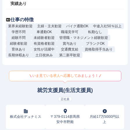
実績あり
仕事の特徴
業界未経験歓迎
主婦・主夫歓迎
バイク通勤OK
中途入社50％以上
学歴不問
車通勤OK
職場見学可
転勤なし
経験不問
未経験者歓迎
管理職・マネジメント経験歓迎
経験者歓迎
有資格者歓迎
賞与あり
ブランクOK
育休あり
女性が活躍中
交通費支給
資格取得手当あり
長期休暇あり
土日祝休み
第二新卒歓迎
いま見ている求人へ応募してみましょう！
就労支援員(生活支援員)
正社員
株式会社デュナミス
〒379-0114群馬県
月給17万5000円以
安中市野殿
上