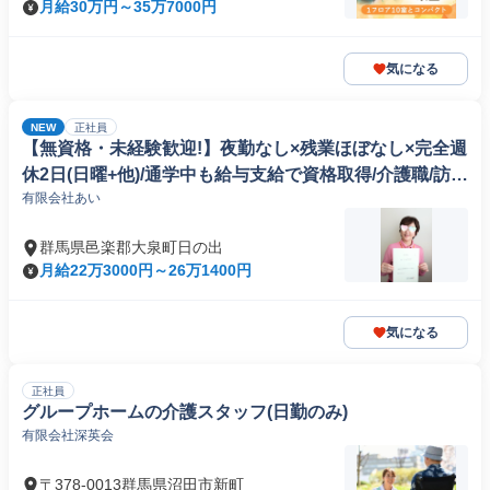
月給30万円～35万7000円
気になる
NEW
正社員
【無資格・未経験歓迎!】夜勤なし×残業ほぼなし×完全週
休2日(日曜+他)/通学中も給与支給で資格取得/介護職/訪問
有限会社あい
介護
群馬県邑楽郡大泉町日の出
月給22万3000円～26万1400円
気になる
正社員
グループホームの介護スタッフ(日勤のみ)
有限会社深英会
〒378-0013群馬県沼田市新町