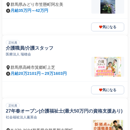
群馬県みどり市笠懸町阿左美
月給35万円～42万円
気になる
正社員
介護職員/介護スタッフ
医療法人 瑞穂会
群馬県高崎市箕郷町上芝
月給20万2101円～29万1603円
気になる
正社員
27年春オープン|介護福祉士(最大50万円の資格支援あり)
社会福祉法人薫英会