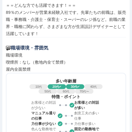
＝＝どんな方でも活躍できます！＝＝

89％のメンバーが営業未経験入社です。先輩たちの前職は、販売
職・事務職・介護士・保育士・スーパーのレジ係など。前職の業
界・職種に関わらず、さまざまな方が生涯設計デザイナーとして
活躍しています！
職場環境・雰囲気
職場環境

喫煙所：なし（敷地内全て禁煙）

屋内全面禁煙
多い年齢層
10
20
30
40
代
代
代
代
50
60
70
代
代
代〜
特徴・ポイント
お客様との対話
お客様との対話
が少ない
が多い
マニュアル通り
創意工夫の多い
の仕事
仕事
力仕事が少ない
力仕事が多い
色んな勤務地で
固定の勤務地で