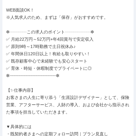
WEB面談OK！

※人気求人のため、まずは「保存」がおすすめです。

✼┈┈┈┈この求人のポイント┈┈┈┈┈┈✼

✅ 月給22万円～52万円+年4回賞与で安定収入

✅ 原則9時～17時勤務で土日祝休み♪

✅ 年間休日120日以上！有給も取りやすい！

✅ 既存顧客中心で未経験でも安心スタート

✅ 育休・時短・休暇制度でプライベートに◎

✼┈┈┈┈┈┈┈┈┈┈┈┈┈┈┈┈┈┈┈✼

【✨仕事内容】

お客さまの人生に寄り添う「生涯設計デザイナー」として、保険
営業、アフターサービス、人財の導入、および会社から指示され
た事項を担当していただきます。

▼具体的には

・既契約者さまへの定期フォロー訪問｜プラン見直し
