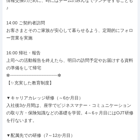
情報交換のために、時にはチームのみんなでランチをすることも
♪

14:00 ご契約者訪問

お客さまとそのご家族が安心して暮らせるよう、定期的にフォロ
ー営業を実施

16:00 帰社・報告

上司への活動報告を終えたら、明日の訪問予定やお届けする資料
の準備をして帰宅

✼┈┈┈┈┈┈┈┈┈┈┈┈┈┈┈┈┈┈┈✼

【✨充実した教育制度】

▼キャリアカレッジ研修（～6か月目）

入社後3か月間は、座学でビジネスマナー・コミュニケーション
の取り方・保険知識などの基礎を学習。4～6ヶ月目にはOJT研修
を行ないます。

▼配属先での研修（7～12か月目）
