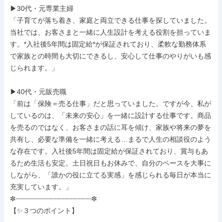
▶30代・元専業主婦

「子育てが落ち着き、家庭と両立できる仕事を探していました。
当社では、お客さまと一緒に人生設計を考える役割を担っていま
す。*入社後5年間は固定給*が保証されており、柔軟な勤務体系
で家族との時間も大切にできるし、安心して仕事のやりがいも感
じられます。」

▶40代・元販売職

「前は「保険＝売る仕事」だと思っていました。ですが今、私が
しているのは、「未来の安心」を一緒に設計する仕事です。商品
を売るのではなく、お客さまの話に耳を傾け、家族や将来の夢を
共有し、必要な準備を一緒に考える…まるで人生の相談役のよう
な存在です。入社後5年間は固定給が保証されており、賞与もあ
るため生活も安定。土日祝日もお休みで、自分のペースを大事に
しながら、「誰かの役に立てる実感」を感じられる毎日が本当に
充実しています。」

✼┈┈┈┈┈┈┈┈┈┈┈┈┈┈┈┈┈┈┈✼

【✨３つのポイント】
