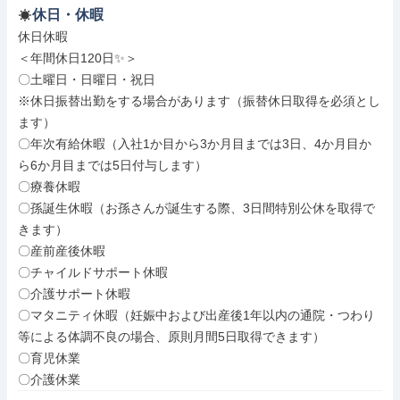
休日・休暇
休日休暇

＜年間休日120日✨＞

〇土曜日・日曜日・祝日

※休日振替出勤をする場合があります（振替休日取得を必須とし
ます）

〇年次有給休暇（入社1か目から3か月目までは3日、4か月目か
ら6か月目までは5日付与します）

〇療養休暇

〇孫誕生休暇（お孫さんが誕生する際、3日間特別公休を取得で
きます）

〇産前産後休暇

〇チャイルドサポート休暇

〇介護サポート休暇

〇マタニティ休暇（妊娠中および出産後1年以内の通院・つわり
等による体調不良の場合、原則月間5日取得できます）

〇育児休業

〇介護休業