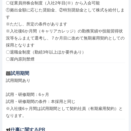
〇従業員持株会制度（入社2年目(※）から入会可能

①拠出金額に応じた奨励金、②特別奨励金として株式を給付しま
す

※ただし、所定の条件があります

※入社後6か月間（キャリアカレッジ）の勤務実績や技能習得状
況等をふまえて選考し、７か月目に改めて無期雇用契約としての
採用となります

〇退職金制度（勤続3年以上ほか要件あり）

〇屋内原則禁煙
試用期間
試用期間あり

試用・研修期間：6ヶ月

試用・研修期間の条件：本採用と同じ

※入社後6ヶ月間は試用期間として契約社員（有期雇用契約）と
仕事に関するPR