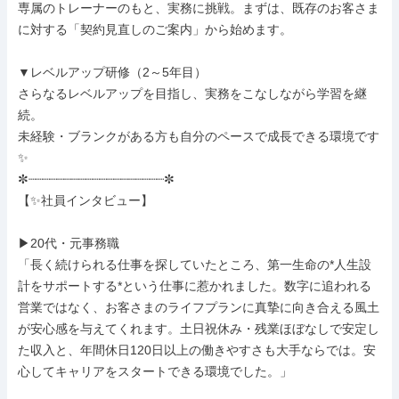
専属のトレーナーのもと、実務に挑戦。まずは、既存のお客さま
に対する「契約見直しのご案内」から始めます。

▼レベルアップ研修（2～5年目）

さらなるレベルアップを目指し、実務をこなしながら学習を継
続。

未経験・ブランクがある方も自分のペースで成長できる環境です
✨

✼┈┈┈┈┈┈┈┈┈┈┈┈┈┈┈┈┈┈┈✼

【✨社員インタビュー】

▶20代・元事務職

「長く続けられる仕事を探していたところ、第一生命の*人生設
計をサポートする*という仕事に惹かれました。数字に追われる
営業ではなく、お客さまのライフプランに真摯に向き合える風土
が安心感を与えてくれます。土日祝休み・残業ほぼなしで安定し
た収入と、年間休日120日以上の働きやすさも大手ならでは。安
心してキャリアをスタートできる環境でした。」
