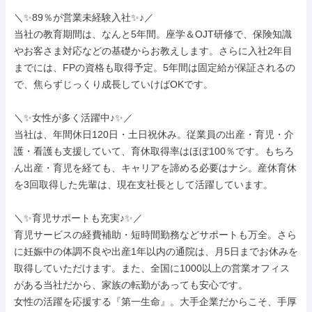
＼✨89％が営業未経験入社✨♪／

当社の教育期間は、なんと5年間。座学＆OJT研修で、保険知識
やお客さま対応などの基礎からお教えします。さらに入社2年目
までには、FPの資格も取得予定。5年間は固定給が保証されるの
で、焦らずじっくり成長していけばOKです。

＼✨女性が多く活躍中♪✨／

当社は、年間休日120日・土日祝休み。従業員の出産・育児・介
護・看護も支援していて、育休取得率はほぼ100％です。もちろ
ん出産・育児を経ても、キャリアを諦める必要はナシ。産休育休
を3回取得した先輩は、現在支社長として活躍しています。

＼✨育児サポートも充実♪✨／

育児サービスの経費補助・短時間勤務などサポートも万全。さら
に妊娠中の体調不良や出産1年以内の通院は、月5日までお休みを
取得していただけます。また、全国に1000以上の営業オフィス
がある当社だから、家族の転勤があっても安心です。

女性の活躍を応援する『第一生命』。大手企業だからこそ、手厚