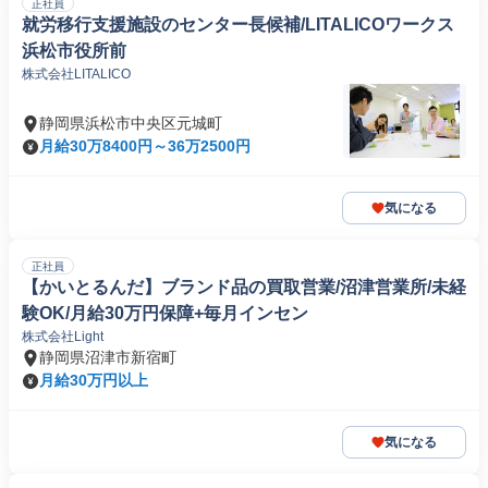
正社員
就労移行支援施設のセンター長候補/LITALICOワークス
浜松市役所前
株式会社LITALICO
静岡県浜松市中央区元城町
月給30万8400円～36万2500円
気になる
正社員
【かいとるんだ】ブランド品の買取営業/沼津営業所/未経
験OK/月給30万円保障+毎月インセン
株式会社Light
静岡県沼津市新宿町
月給30万円以上
気になる