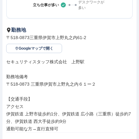
デスクワークが
立ち仕事が多い
多い
勤務地
〒518-0873三重県伊賀市上野丸之内61-2
Googleマップで開く
セキュリティスタッフ株式会社　上野駅

勤務地備考

〒518-0873 三重県伊賀市上野丸之内６１ー２

【交通手段】

アクセス

伊賀鉄道 上野市徒歩約1分、伊賀鉄道 広小路（三重県）徒歩約7
分、伊賀鉄道 西大手徒歩約9分

通勤可能な方→直行直帰可