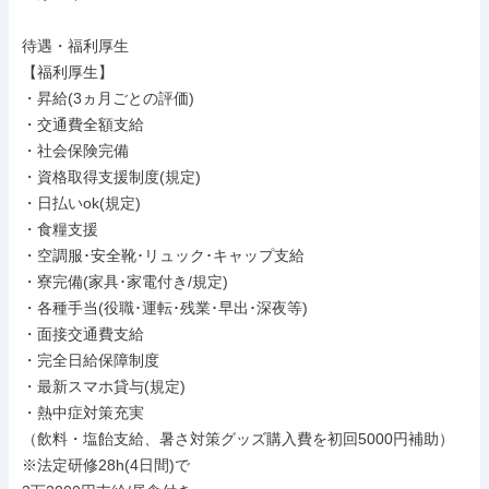
待遇・福利厚生

【福利厚生】

・昇給(3ヵ月ごとの評価)

・交通費全額支給

・社会保険完備

・資格取得支援制度(規定)

・日払いok(規定)

・食糧支援

・空調服･安全靴･リュック･キャップ支給

・寮完備(家具･家電付き/規定)

・各種手当(役職･運転･残業･早出･深夜等)

・面接交通費支給

・完全日給保障制度

・最新スマホ貸与(規定)

・熱中症対策充実

（飲料・塩飴支給、暑さ対策グッズ購入費を初回5000円補助）

※法定研修28h(4日間)で
