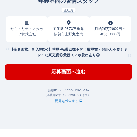
年齢不問の警備スタッフ
正社員
セキュリティスタッ
〒518-0873三重県
月給26万2000円～
フ株式会社
伊賀市上野丸之内
40万1000円
【全員面接、即入寮OK】学歴･転職回数不問！履歴書・保証人不要！キ
レイな寮完備◎最新スマホ貸出あり◎
応募画面へ進む
原稿ID：
cdc1799e12b6e64e
掲載開始日：
2026/07/24（金）
問題を報告する