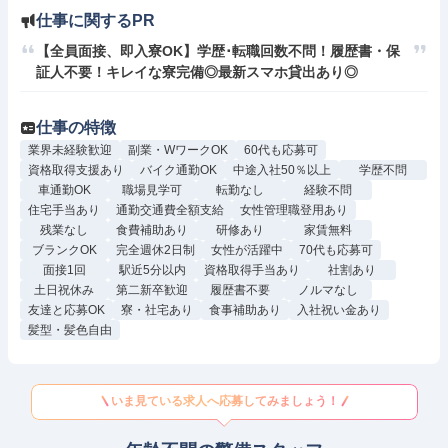
仕事に関するPR
【全員面接、即入寮OK】学歴･転職回数不問！履歴書・保
証人不要！キレイな寮完備◎最新スマホ貸出あり◎
仕事の特徴
業界未経験歓迎
副業・WワークOK
60代も応募可
資格取得支援あり
バイク通勤OK
中途入社50％以上
学歴不問
車通勤OK
職場見学可
転勤なし
経験不問
住宅手当あり
通勤交通費全額支給
女性管理職登用あり
残業なし
食費補助あり
研修あり
家賃無料
ブランクOK
完全週休2日制
女性が活躍中
70代も応募可
面接1回
駅近5分以内
資格取得手当あり
社割あり
土日祝休み
第二新卒歓迎
履歴書不要
ノルマなし
友達と応募OK
寮・社宅あり
食事補助あり
入社祝い金あり
髪型・髪色自由
いま見ている求人へ応募してみましょう！