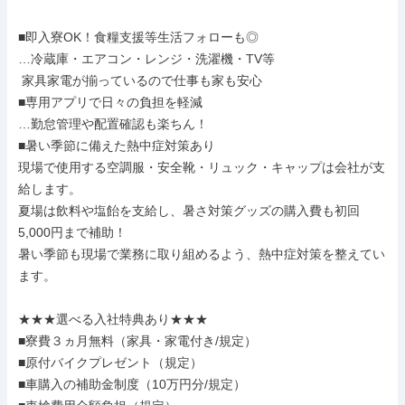
■即入寮OK！食糧支援等生活フォローも◎

…冷蔵庫・エアコン・レンジ・洗濯機・TV等

 家具家電が揃っているので仕事も家も安心

■専用アプリで日々の負担を軽減

…勤怠管理や配置確認も楽ちん！

■暑い季節に備えた熱中症対策あり

現場で使用する空調服・安全靴・リュック・キャップは会社が支
給します。

夏場は飲料や塩飴を支給し、暑さ対策グッズの購入費も初回
5,000円まで補助！

暑い季節も現場で業務に取り組めるよう、熱中症対策を整えてい
ます。

★★★選べる入社特典あり★★★

■寮費３ヵ月無料（家具・家電付き/規定）

■原付バイクプレゼント（規定）

■車購入の補助金制度（10万円分/規定）
