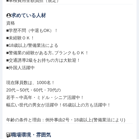
■車検費用全額負担（規定）
求めている人材
資格

■学歴不問（中退もOK）！

■未経験ＯＫ！

■18歳以上/警備業法による

■警備業の経験がある方､ブランクもＯＫ！

■交通誘導2級をお持ちの方は大歓迎！

■外国人活躍中

現在隊員数は、1000名！

20代～50代・60代・70代の

若手～中高年・ミドル・シニア活躍中！

幅広い世代の男女が活躍中！65歳以上の方も活躍中！

年齢の条件と理由：例外事由2号・18歳以上(警備業法により)
職場環境・雰囲気