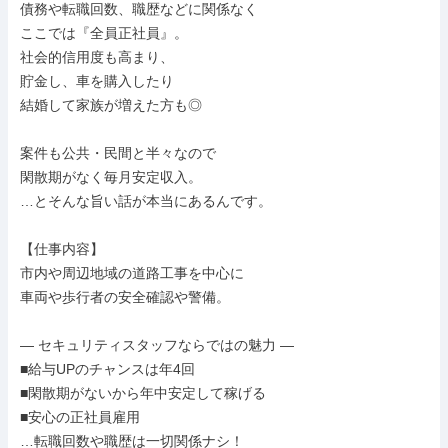
債務や転職回数、職歴などに関係なく

ここでは『全員正社員』。

社会的信用度も高まり、

貯金し、車を購入したり

結婚して家族が増えた方も◎

案件も公共・民間と半々なので

閑散期がなく毎月安定収入。

…とそんな旨い話が本当にあるんです。

【仕事内容】

市内や周辺地域の道路工事を中心に

車両や歩行者の安全確認や警備。

― セキュリティスタッフならではの魅力 ―

■給与UPのチャンスは年4回

■閑散期がないから年中安定して稼げる

■安心の正社員雇用

…転職回数や職歴は一切関係ナシ！
