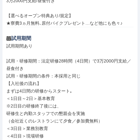
3万2000円支給/昼食付き

【選べるオープン特典あり/規定】

★寮費3ヵ月無料､原付バイクプレゼント…など他にも色々♪
試用期間
試用期間あり

試用・研修期間：法定研修28時間（4日間）で3万2000円支給／
昼食付き

試用・研修期間の条件：本採用と同じ

【入社後の流れ】

まずは4日間の研修からスタート｡

＜1日目～2日＞基本教育

※2日目の研修終了後には、

研修生と内勤スタッフでの懇親会を実施

（会社近くのレストランにて夕食／参加費無料）

＜3日目＞業務別教育

＜4日目＞現場研修
