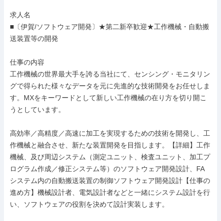
求人名

■〔伊賀/ソフトウェア開発〕★第二新卒歓迎★工作機械・自動搬
送装置等の開発

仕事の内容

工作機械の世界最大手を誇る当社にて、センシング・モニタリン
グで得られた様々なデータを元に先進的な技術開発をお任せしま
す。MXをキーワードとして新しい工作機械の在り方を切り開こ
うとしています。

高効率／高精度／高速に加工を実現するための技術を開発し、工
作機械と融合させ、新たな装置開発を目指します。【詳細】工作
機械、及び周辺システム（測定ユニット、検査ユニット、加工プ
ログラム作成／修正システム等）のソフトウェア開発設計、FA
システム内の自動搬送装置の制御ソフトウェア開発設計【仕事の
進め方】機械設計者、電気設計者などと一緒にシステム設計を行
い、ソフトウェアの役割を決めて設計実装します。
