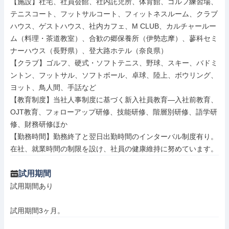
【施設】社宅、社員会館、社内託児所、体育館、ゴルフ練習場、
テニスコート、フットサルコート、フィットネスルーム、クラブ
ハウス、ゲストハウス、社内カフェ、M CLUB、カルチャールー
ム（料理・茶道教室）、合歓の郷保養所（伊勢志摩）、蓼科セミ
ナーハウス（長野県）、登大路ホテル（奈良県）

【クラブ】ゴルフ、硬式・ソフトテニス、野球、スキー、バドミ
ントン、フットサル、ソフトボール、卓球、陸上、ボウリング、
ヨット、鳥人間、手話など

【教育制度】当社人事制度に基づく新入社員教育―入社前教育、
OJT教育、フォローアップ研修、技能研修、階層別研修、語学研
修、財務研修ほか

【勤務時間】勤務終了と翌日出勤時間のインターバル制度有り。
在社、就業時間の制限を設け、社員の健康維持に努めています。
試用期間
試用期間あり

試用期間3ヶ月。