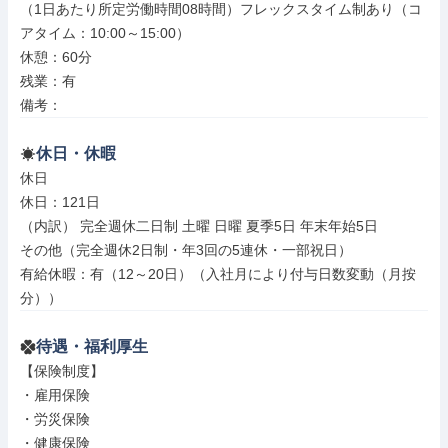
（1日あたり所定労働時間08時間）フレックスタイム制あり（コ
アタイム：10:00～15:00）

休憩：60分

残業：有

備考：
休日・休暇
休日

休日：121日

（内訳） 完全週休二日制 土曜 日曜 夏季5日 年末年始5日

その他（完全週休2日制・年3回の5連休・一部祝日）

有給休暇：有（12～20日）（入社月により付与日数変動（月按
分））
待遇・福利厚生
【保険制度】

・雇用保険

・労災保険

・健康保険
