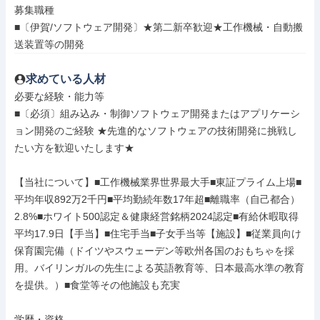
募集職種

■〔伊賀/ソフトウェア開発〕★第二新卒歓迎★工作機械・自動搬
送装置等の開発
求めている人材
必要な経験・能力等

■〔必須〕組み込み・制御ソフトウェア開発またはアプリケーシ
ョン開発のご経験 ★先進的なソフトウェアの技術開発に挑戦し
たい方を歓迎いたします★

【当社について】■工作機械業界世界最大手■東証プライム上場■
平均年収892万2千円■平均勤続年数17年超■離職率（自己都合）
2.8%■ホワイト500認定＆健康経営銘柄2024認定■有給休暇取得
平均17.9日【手当】■住宅手当■子女手当等【施設】■従業員向け
保育園完備（ドイツやスウェーデン等欧州各国のおもちゃを採
用。バイリンガルの先生による英語教育等、日本最高水準の教育
を提供。）■食堂等その他施設も充実

学歴・資格
