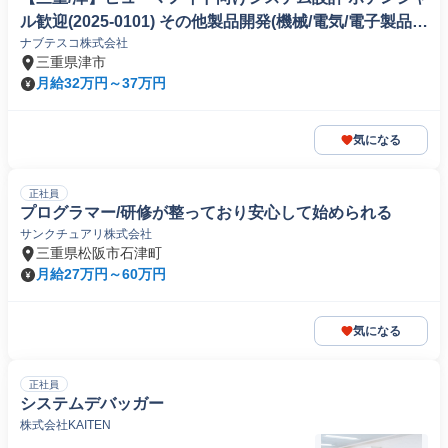
ル歓迎(2025-0101) その他製品開発(機械/電気/電子製品専
ナブテスコ株式会社
門職)
三重県津市
月給32万円～37万円
気になる
正社員
プログラマー/研修が整っており安心して始められる
サンクチュアリ株式会社
三重県松阪市石津町
月給27万円～60万円
気になる
正社員
システムデバッガー
株式会社KAITEN