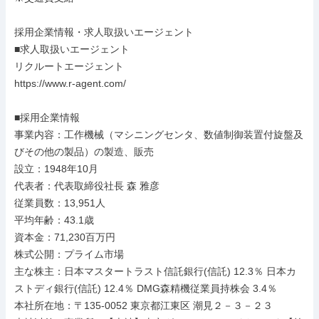
採用企業情報・求人取扱いエージェント

■求人取扱いエージェント

リクルートエージェント

https://www.r-agent.com/

■採用企業情報

事業内容：工作機械（マシニングセンタ、数値制御装置付旋盤及
びその他の製品）の製造、販売

設立：1948年10月

代表者：代表取締役社長 森 雅彦

従業員数：13,951人

平均年齢：43.1歳

資本金：71,230百万円

株式公開：プライム市場

主な株主：日本マスタートラスト信託銀行(信託) 12.3％ 日本カ
ストディ銀行(信託) 12.4％ DMG森精機従業員持株会 3.4％

本社所在地：〒135-0052 東京都江東区 潮見２－３－２３
