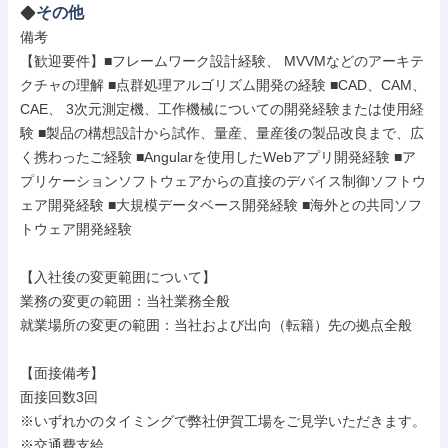
その他
備考

【歓迎要件】■フレームワーク設計経験、 MVVMなどのアーキテ
クチャの理解 ■点群処理アルゴリズム開発の経験 ■CAD、CAM、
CAE、 3次元測定機、工作機械についての開発経験または使用経
験 ■製品の構想設計から試作、量産、量産後の製品改良まで、広
く携わったご経験 ■Angularを使用したWebアプリ開発経験 ■ア
プリケーションソフトウェアからの直接のデバイス制御ソフトウ
ェア開発経験 ■大規模データベース開発経験 ■海外との共同ソフ
トウェア開発経験

【入社後の変更範囲について】

業務の変更の範囲：当社業務全般

就業場所の変更の範囲：当社および出向（転籍）先の拠点全般

【面接備考】

面接回数3回

※いずれかのタイミングで弊社伊賀工場をご見学いただきます。

※交通費支給
