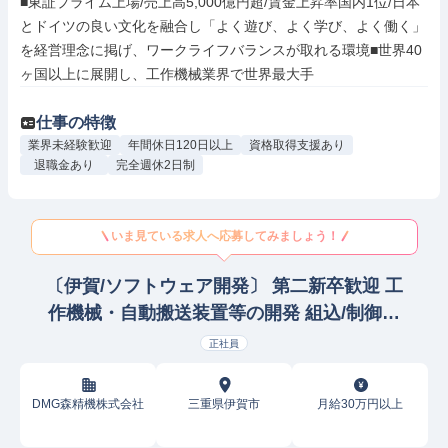
■東証プライム上場/売上高5,000億円超/賃金上昇率国内1位/日本
とドイツの良い文化を融合し「よく遊び、よく学び、よく働く」
を経営理念に掲げ、ワークライフバランスが取れる環境■世界40
ヶ国以上に展開し、工作機械業界で世界最大手
仕事の特徴
業界未経験歓迎
年間休日120日以上
資格取得支援あり
退職金あり
完全週休2日制
いま見ている求人へ応募してみましょう！
〔伊賀/ソフトウェア開発〕 第二新卒歓迎 工
作機械・自動搬送装置等の開発 組込/制御研
究開発
正社員
DMG森精機株式会社
三重県伊賀市
月給30万円以上