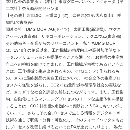
本社以外の事業所：【本社】東京グローバルヘッドクォータ【第
二本社】奈良商品開発センタ

【その他】東京DIC、三重県(伊賀)、奈良県(奈良/大和郡山)、愛
知県(名古屋)等

関連会社：DMG MORI AG(ドイツ)、太陽工機(新潟県)、マグネ
スケール(東京都)、サキコーポレーション、テクニウム(東京都)

その他備考・企業からのフリーコメント：私たちDMG MORI
は、1948年の創業以来、工作機械の精度向上や高付加価値なト
ータルソリューションを提供することを通して、お客様の生産性
向上への挑戦を続けてきました。工作機械が精密であるというこ
とは、工作機械で生み出されるもの、それによって作られるも
の、さらに最終製品の製造工程において、 社会全体の生産プロ
セスから無駄を減らし、CO2 排出量削減や循環型社会の実現な
ど、さまざまな社会的課題の解決につながります。また、工程集
約、自動化によるマシニングプロセスのリーンな生産体制を構築
することは、CO2 排出量の削減への貢献というGXにもつながっ
ています。 さらにその全プロセスで生じる情報をデジタル・AI
技術を通して収集・分析・可視化し、そのフィードバックをもと
にプロセスを改善し続けるといったDXが重要になります。 私た