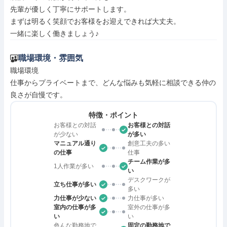
先輩が優しく丁寧にサポートします。

まずは明るく笑顔でお客様をお迎えできれば大丈夫。

一緒に楽しく働きましょう♪
職場環境・雰囲気
職場環境

仕事からプライベートまで、どんな悩みも気軽に相談できる仲の
良さが自慢です。
特徴・ポイント
お客様との対話
お客様との対話
が少ない
が多い
マニュアル通り
創意工夫の多い
の仕事
仕事
チーム作業が多
1人作業が多い
い
デスクワークが
立ち仕事が多い
多い
力仕事が少ない
力仕事が多い
室内の仕事が多
室外の仕事が多
い
い
色んな勤務地で
固定の勤務地で