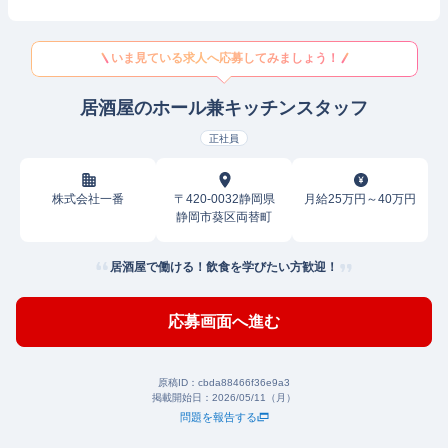
いま見ている求人へ応募してみましょう！
居酒屋のホール兼キッチンスタッフ
正社員
株式会社一番
〒420-0032静岡県
月給25万円～40万円
静岡市葵区両替町
居酒屋で働ける！飲食を学びたい方歓迎！
応募画面へ進む
原稿ID：
cbda88466f36e9a3
掲載開始日：
2026/05/11（月）
問題を報告する