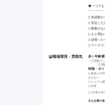
◆一つでも
￣￣￣￣￣
□ 未経験
□ 安定し
□ 夜勤の
□ 人と関
□ 頑張っ
□ ワーク
多い年齢層
職場環境・雰囲気
10
代
50
特徴・ポイ
お客様との対
が少ない
マニュアル通
の仕事
1人作業が多
立ち仕事が多