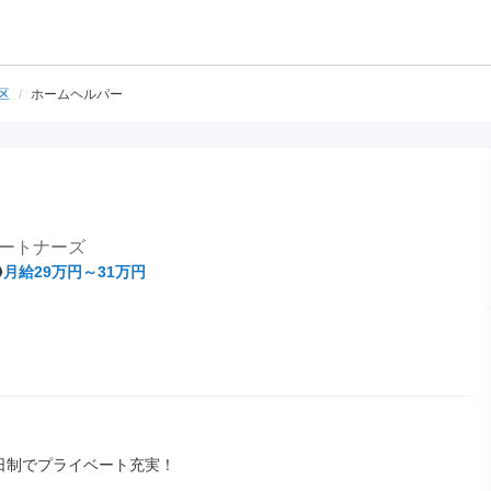
区
/
ホームヘルパー
ートナーズ
月給29万円～31万円
日制でプライベート充実！
