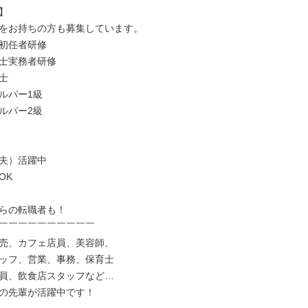


をお持ちの方も募集しています。

初任者研修

士実務者研修



ルパー1級

ルパー2級

夫）活躍中

K

らの転職者も！

￣￣￣￣￣￣￣￣￣￣

売、カフェ店員、美容師、

ッフ、営業、事務、保育士

員、飲食店スタッフなど…

の先輩が活躍中です！
