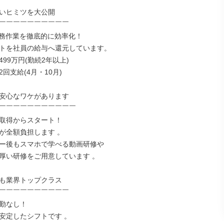
いヒミツを大公開

￣￣￣￣￣￣￣￣￣￣

事務作業を徹底的に効率化！

トを社員の給与へ還元しています。

99万円(勤続2年以上)

回支給(4月・10月)

安心なワケがあります

￣￣￣￣￣￣￣￣￣￣￣

取得からスタート！

が全額負担します 。

ー後もスマホで学べる動画研修や

厚い研修をご用意しています 。

も業界トップクラス

￣￣￣￣￣￣￣￣￣￣

勤なし！

安定したシフトです 。
