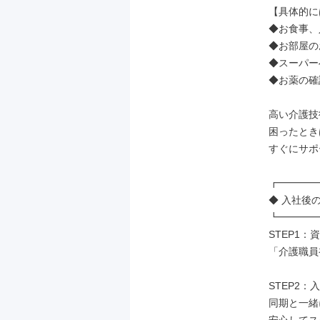
【具体的に
◆お食事、
◆お部屋の
◆スーパー
◆お薬の確
高い介護技
困ったとき
すぐにサポ
┏━━━━
◆ 入社後の
┗━━━━
STEP1：
「介護職員
STEP2：
同期と一緒