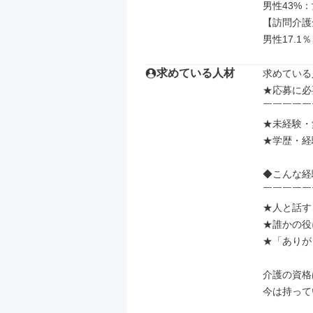
男性43%：
【訪問介護
男性17.1％
求めている人材
求めている
★応募に必
￣￣￣￣￣
★未経験・
★学歴・経
◆こんな経
￣￣￣￣￣
★人と話す
★誰かの役
★「ありが
介護の資格
今は持って