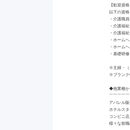
【歓迎資格】
以下の資格
・介護職員
・介護福祉
・介護福祉士
・ホームヘ
・ホームヘ
・基礎研修

※主婦・（
※ブランクO
◆他業種か
￣￣￣￣￣
アパレル販
ホテルスタ
コンビニ店
様々な前職