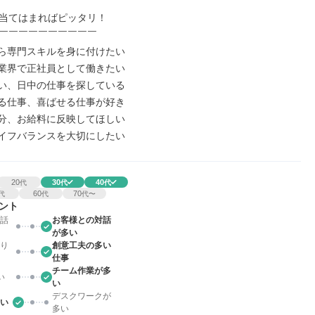
当てはまればピッタリ！

￣￣￣￣￣￣￣￣￣￣

から専門スキルを身に付けたい

た業界で正社員として働きたい

ない、日中の仕事を探している

わる仕事、喜ばせる仕事が好き

た分、お給料に反映してほしい

ライフバランスを大切にしたい
20
30
40
代
代
代
60
70
代
代
代〜
ント
話
お客様との対話
が多い
り
創意工夫の多い
仕事
チーム作業が多
い
い
デスクワークが
い
多い