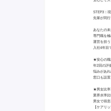
安心してス
STEP3：
先輩が同行
あなたの未
専門職を極
運営を担う
入社4年目
★安心の職
年2回の評
悩みがあれ
窓口も設置
★男女比率

業界水準比
男女で得意
【ケアリッ