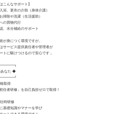
はこんなサポート】

入浴、更衣の介助（身体介護）

お掃除や洗濯（生活援助）

への買物代行

認、水分補給のサポート

術が身につく環境ですが、

はサービス提供責任者や管理者が

ートに駆けつけるので安心です 。

━━━━┓

あなた ◆

━━━━┛

資格取得

初任者研修」を自己負担ゼロで取得！

入社時研修

に基礎知識やマナーを学び
