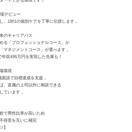
タートできる環境です！

現場デビュー

し、1対1の個別ケアを丁寧に伝授します 。

来のキャリアパス

める「プロフェッショナルコース」か

「マネジメントコース」が選べます 。

で年収495万円を実現した先輩も！

場環境

価面談で目標達成を支援 。

ば、直属の上司以外に相談できる

しています 。

較で男性比率が高いため

不得意を互いに補完

ツ】
