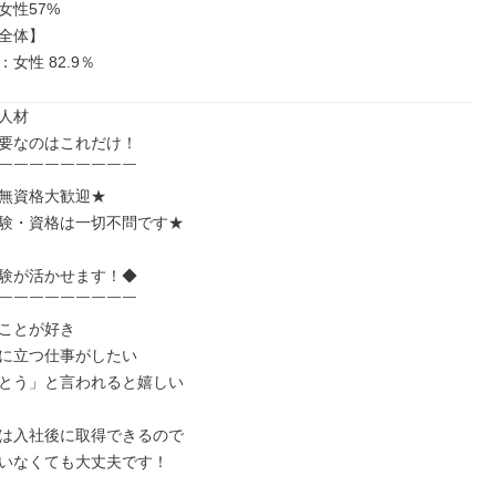
女性57%

全体】

：女性 82.9％
人材

要なのはこれだけ！

￣￣￣￣￣￣￣￣￣

無資格大歓迎★

験・資格は一切不問です★

験が活かせます！◆

￣￣￣￣￣￣￣￣￣

ことが好き

に立つ仕事がしたい

とう」と言われると嬉しい

は入社後に取得できるので

いなくても大丈夫です！
