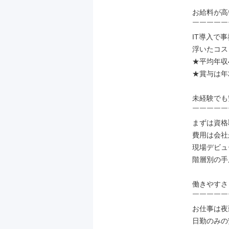
お給料が高
￣￣￣￣￣
IT導入で
浮いたコス
★平均年収4
★賞与は年2
未経験でも
￣￣￣￣￣
まずは資格
費用は会社
現場デビュ
階層別の手
働きやすさ
￣￣￣￣￣
お仕事は夜
日勤のみの