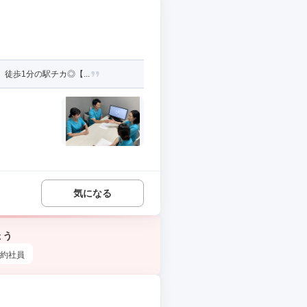
徒歩1分の駅チカ◎【...
気になる
ょう
約社員