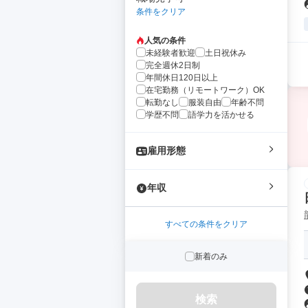
条件をクリア
人気の条件
未経験者歓迎
土日祝休み
完全週休2日制
年間休日120日以上
在宅勤務（リモートワーク）OK
転勤なし
服装自由
年齢不問
学歴不問
語学力を活かせる
雇用形態
年収
すべての条件をクリア
新着のみ
検索