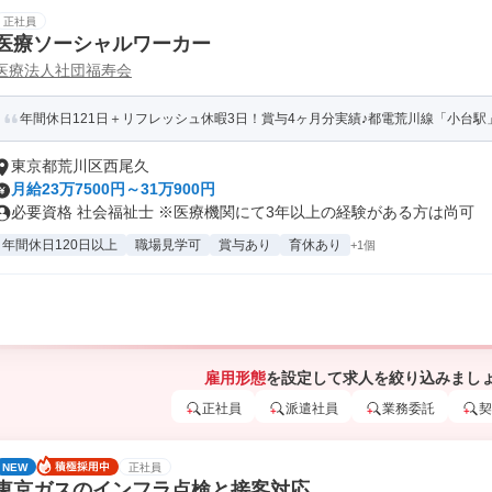
正社員
医療ソーシャルワーカー
医療法人社団福寿会
年間休日121日＋リフレッシュ休暇3日！賞与4ヶ月分実績♪都電荒川線「小台駅」
東京都荒川区西尾久
月給23万7500円～31万900円
必要資格 社会福祉士 ※医療機関にて3年以上の経験がある方は尚可
年間休日120日以上
職場見学可
賞与あり
育休あり
+1個
雇用形態
を設定して求人を絞り込みまし
正社員
派遣社員
業務委託
契
NEW
正社員
東京ガスのインフラ点検と接客対応