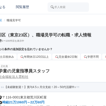
なる
閲覧履歴
求人検索
区
/
職場見学可
川区（東京23区）、職場見学可の転職・求人情報
件
1
〜
100
件目を表示中
わり条件の追加設定を忘れていませんか？
土日祝休み
年間休日120日以上
完全週休2日制
学歴不問
正社員
学童の児童指導員スタッフ
社会福祉法人雲柱社
【未経験歓迎！】賞与4.5ヶ月分支給！20～50代活躍中♪
〒116-0001東京都荒川区町屋
時給21万1060円～22万60円