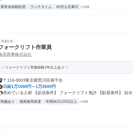
業界未経験歓迎
ランチタイム
60代も応募可
+26個
派遣社員
フォークリフト作業員
兼高商事株式会社
フォークリフト実務経験2年以上あり
〒116-0003東京都荒川区南千住
日給1万1000円～1万2600円
求めている人材 【必須条件】 フォークリフト免許 【歓迎条件】 自分..
制服あり
無期雇用派遣
年間休日120日以上
+19個