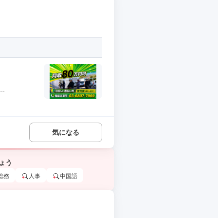
.
気になる
ょう
総務
人事
中国語