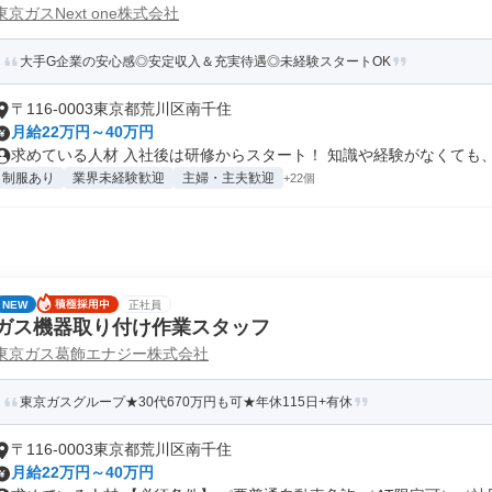
東京ガスNext one株式会社
大手G企業の安心感◎安定収入＆充実待遇◎未経験スタートOK
〒116-0003東京都荒川区南千住
月給22万円～40万円
求めている人材 入社後は研修からスタート！ 知識や経験がなくても、 基
制服あり
業界未経験歓迎
主婦・主夫歓迎
+22個
NEW
正社員
ガス機器取り付け作業スタッフ
東京ガス葛飾エナジー株式会社
東京ガスグループ★30代670万円も可★年休115日+有休
〒116-0003東京都荒川区南千住
月給22万円～40万円