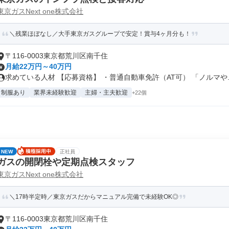
東京ガスNext one株式会社
＼残業ほぼなし／大手東京ガスグループで安定！賞与4ヶ月分も！
〒116-0003東京都荒川区南千住
月給22万円～40万円
求めている人材 【応募資格】 ・普通自動車免許（AT可） 「ノルマや..
制服あり
業界未経験歓迎
主婦・主夫歓迎
+22個
NEW
正社員
ガスの開閉栓や定期点検スタッフ
東京ガスNext one株式会社
＼17時半定時／東京ガスだからマニュアル完備で未経験OK◎
〒116-0003東京都荒川区南千住