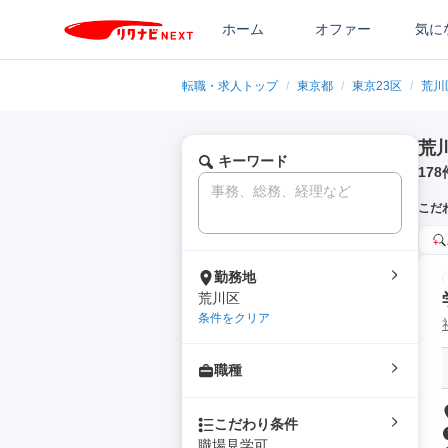
ホーム
オファー
気に
転職・求人トップ
/
東京都
/
東京23区
/
荒川
荒
キーワード
178
こだ
勤務地
荒川区
条件をクリア
職種
こだわり条件
職場見学可