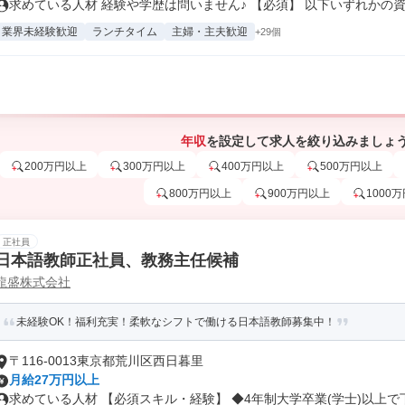
求めている人材 経験や学歴は問いません♪ 【必須】 以下いずれかの資.
業界未経験歓迎
ランチタイム
主婦・主夫歓迎
+29個
年収
を設定して求人を絞り込みましょ
200万円以上
300万円以上
400万円以上
500万円以上
800万円以上
900万円以上
1000
正社員
日本語教師正社員、教務主任候補
龍盛株式会社
未経験OK！福利充実！柔軟なシフトで働ける日本語教師募集中！
〒116-0013東京都荒川区西日暮里
月給27万円以上
求めている人材 【必須スキル・経験】 ◆4年制大学卒業(学士)以上で下.