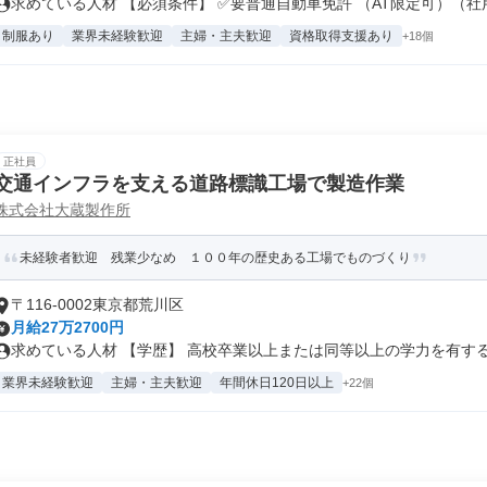
求めている人材 【必須条件】 ✅要普通自動車免許 （AT限定可）（社用.
制服あり
業界未経験歓迎
主婦・主夫歓迎
資格取得支援あり
+18個
正社員
交通インフラを支える道路標識工場で製造作業
株式会社大蔵製作所
未経験者歓迎 残業少なめ １００年の歴史ある工場でものづくり
〒116-0002東京都荒川区
月給27万2700円
求めている人材 【学歴】 高校卒業以上または同等以上の学力を有する方 
業界未経験歓迎
主婦・主夫歓迎
年間休日120日以上
+22個