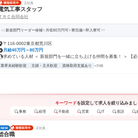
正社員
電気工事スタッフ
ＴＲＣ合同会社
新規部門リーダー候補✨月収80万円可✨寮完備✨即入寮可
〒116-0002東京都荒川区
月給40万円～80万円
求めている人材 ＜ 新規部門を一緒に立ち上げる仲間を募集！ ＞ 【必..
業界未経験歓迎
主婦・主夫歓迎
資格取得支援あり
+33個
キーワード
を設定して求人を絞り込みまし
事務
経理
不動産
営業
IT
英語
NEW
正社員
総合職