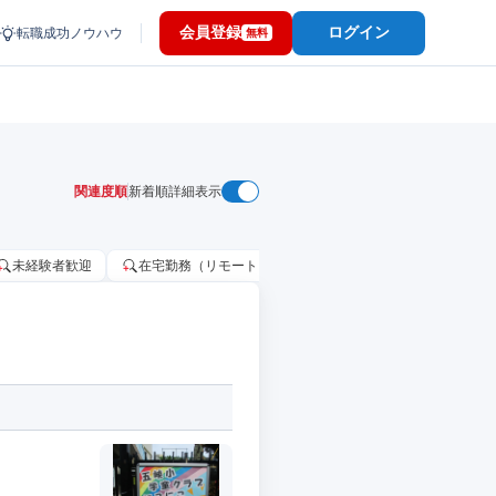
会員登録
ログイン
転職成功ノウハウ
無料
関連度順
新着順
詳細表示
未経験者歓迎
在宅勤務（リモートワーク）OK
家賃補助・住宅手当