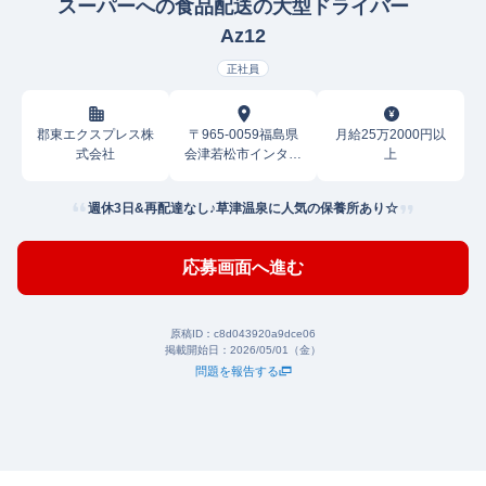
スーパーへの食品配送の大型ドライバー
Az12
正社員
郡東エクスプレス株
〒965-0059福島県
月給25万2000円以
式会社
会津若松市インター
上
西
週休3日&再配達なし♪草津温泉に人気の保養所あり☆
応募画面へ進む
原稿ID：
c8d043920a9dce06
掲載開始日：
2026/05/01（金）
問題を報告する