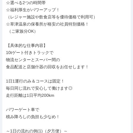
☆選べる2つの時間帯

☆福利厚生がパワーアップ！

（レジャー施設や飲食店等を優待価格で利用可）

☆草津温泉の保養所が格安の社員特別価格！

 （ご家族分OK）

【具体的な仕事内容】

10tゲート付きトラックで

物流センターとスーパー間の

食品配送と店舗什器の回収をお任せします！

1日1運行のみ＆コースは固定！

毎日同じ流れで安心して働けます◎

走行距離は1日平均200km

パワーゲート車で

積み降ろしの負担も少なめ！

～1日の流れの例(1)（夕方便）～
