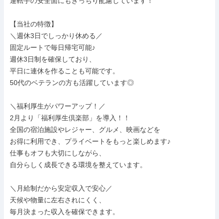
運転手の安全面にもきっちり配慮しています！

【当社の特徴】

＼週休3日でしっかり休める／

固定ルートで毎日帰宅可能♪

週休3日制を確保しており、

平日に連休を作ることも可能です。

50代のベテランの方も活躍しています◎

＼福利厚生がパワーアップ！／

2月より「福利厚生倶楽部」を導入！！

全国の宿泊施設やレジャー、グルメ、映画などを

お得に利用でき、プライベートをもっと楽しめます♪

仕事もオフも大切にしながら、

自分らしく成長できる環境を整えています。

＼月給制だから安定収入で安心／

天候や物量に左右されにくく、

毎月決まった収入を確保できます。
