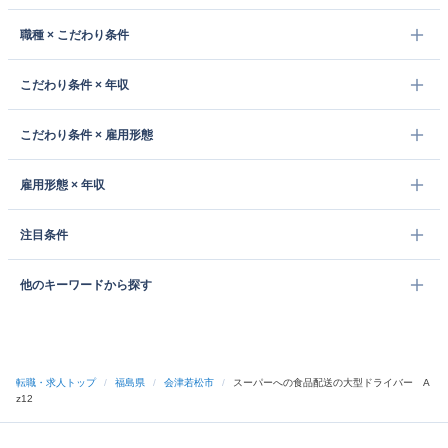
職種 × こだわり条件
こだわり条件 × 年収
こだわり条件 × 雇用形態
雇用形態 × 年収
注目条件
他のキーワードから探す
転職・求人トップ
/
福島県
/
会津若松市
/
スーパーへの食品配送の大型ドライバー A
z12