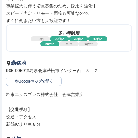
事業拡大に伴う増員募集のため、採用を強化中！！

スピード内定・リモート面接も可能なので、

すぐに働きたい方も大歓迎です！
多い年齢層
10
20
30
40
代
代
代
代
50
60
70
代
代
代〜
勤務地
965-0059福島県会津若松市インター西１３－２　
Googleマップで開く
郡東エクスプレス株式会社　会津営業所

【交通手段】

交通・アクセス

新鶴ICより車８分