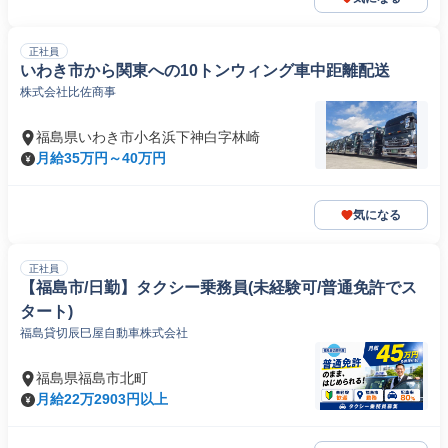
正社員
いわき市から関東への10トンウィング車中距離配送
株式会社比佐商事
福島県いわき市小名浜下神白字林崎
月給35万円～40万円
気になる
正社員
【福島市/日勤】タクシー乗務員(未経験可/普通免許でス
タート)
福島貸切辰巳屋自動車株式会社
福島県福島市北町
月給22万2903円以上