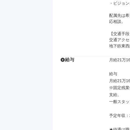
・ビジョン
配属先は希
応相談。

【交通手段】
交通アクセス
地下鉄東西
給与
月給21万16
給与

月給21万1
※固定残業
支給。

一般スタッ
予定年収：2
★待遇は職