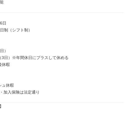
能
6日

2日制（シフト制）

日）

（3日）※年間休日にプラスして休める

休暇

ュ休暇

・加入保険は法定通り

