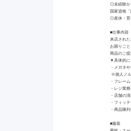
◎未経験か
国家資格「
◎産休・育
■仕事内容

来店された
お困りごと
商品のご提
▼具体的に

・メガネや
 ※個人ノルマなし

・フレーム
・レジ業務
・店舗の清
・フィッテ
・商品陳列
■服装

男性：スーツ