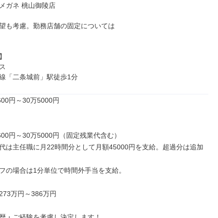
メガネ 桃山御陵店

望も考慮。勤務店舗の固定については





線「二条城前」駅徒歩1分
00円～30万5000円

600円～30万5000円（固定残業代含む）

代は主任職に月22時間分として月額45000円を支給。超過分は追加
フの場合は1分単位で時間外手当を支給。

73万円～386万円

歴・ご経験を考慮し決定します！