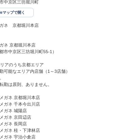
市中京区三坊堀川町
gleマップで開く
ガネ　京都堀川本店

ガネ 京都堀川本店

都市中京区三坊堀川町55-1）

エリアのうち京都エリア

勤可能なエリア内店舗（1～3店舗）



転勤は原則、ありません。

メガネ 京都堀川本店

メガネ 千本今出川店

メガネ 城陽店

メガネ 京田辺店

メガネ 長岡店

メガネ 桂・下津林店

メガネ 宇治小倉店
