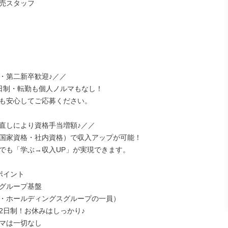
売スタッフ

・第二新卒歓迎♪／／

日制・転勤も個人ノルマもなし！

も安心してご応募ください。

直しにより資格手当増額♪／／

国家資格・社内資格）で収入アップが可能！

でも「学ぶ→収入UP」が実現できます。

イント

グループ基盤

・ホールディングスグループの一員）

2日制！お休みはしっかり♪

マは一切なし
