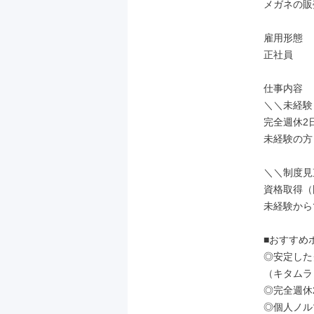
メガネの販
雇用形態

正社員

仕事内容

＼＼未経験
完全週休2
未経験の方
＼＼制度見
資格取得（
未経験から
■おすすめポ
◎安定した
（キタムラ
◎完全週休
◎個人ノル