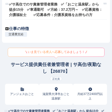
✅サ高住でのサ責兼管理者業務　✅「おごと温泉駅」から 
徒歩15分　✅車通勤可　✅月給：37.2万円～　✅応募資格：
介護福祉士　　✅応募条件：介護系資格をお持ちの方
仕事の特徴
交通費支給
いま見ている求人へ応募してみましょう！
サービス提供責任者兼管理者 | サ高住/夜勤な
し 【26870】
正社員
アンジェスおごと
滋賀県大津市おごと
月給37万2400円以
温泉駅
上
✅サ高住でのサ責兼管理者業務 ✅「おごと温泉駅」から 徒歩15分 ✅