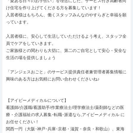
「愛ある日々のお手伝い」を理念にした、サービス付き高齢者向
け住宅を作り上げてくださる方を募集しています！

入居者様はもちろん、働くスタッフみんなのやすらぎと幸福を願
っています。

入居者様に、安心して生活していただけるよう考え、スタッフ全
員でケアをしていきます。

ご家族様との関わりも大切に、第二のご自宅として安心・安全な
生活の場を提供しましょう

「アンジェスおごと」のサービス提供責任者兼管理者募集情報に
興味のある方はお気軽にお問い合わせくださいね♪

【アイビーメディカルについて】

看護師/介護職/看護助手/作業療法士/理学療法士/薬剤師などの医
療・介護福祉の求人募集･転職･派遣なら,アイビーメディカル に
お任せください！

関西一円（大阪･神戸･兵庫･京都・滋賀・奈良・和歌山）、東海