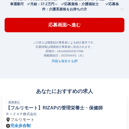
車通勤可 ✅月給：37.2万円～ ✅応募資格：介護福祉士 ✅応募条
件：介護系資格をお持ちの方
応募画面へ進む
この求人は職業紹介事業者による紹介案件です。
応募情報は職業紹介事業者に送信されます。
原稿ID：
c81ebfd2b632739b
掲載開始日：
2025/04/01（火）
問題を報告する
あなたにおすすめの求人
業務委託
【フルリモート】RIZAPの管理栄養士・保健師
ＲＩＺＡＰ株式会社
フルリモート
完全歩合制