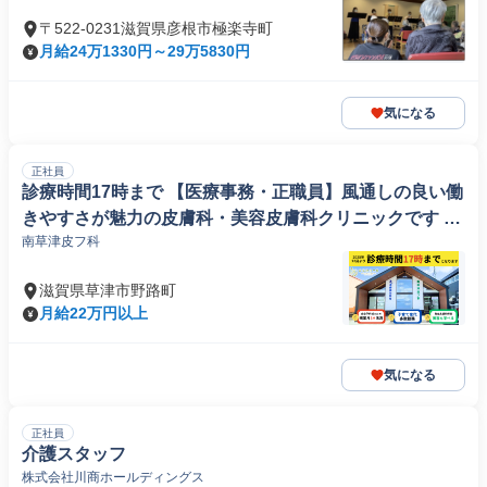
〒522-0231滋賀県彦根市極楽寺町
月給24万1330円～29万5830円
気になる
正社員
診療時間17時まで 【医療事務・正職員】風通しの良い働
きやすさが魅力の皮膚科・美容皮膚科クリニックです 子
南草津皮フ科
育て世代も多数勤務!
滋賀県草津市野路町
月給22万円以上
気になる
正社員
介護スタッフ
株式会社川商ホールディングス