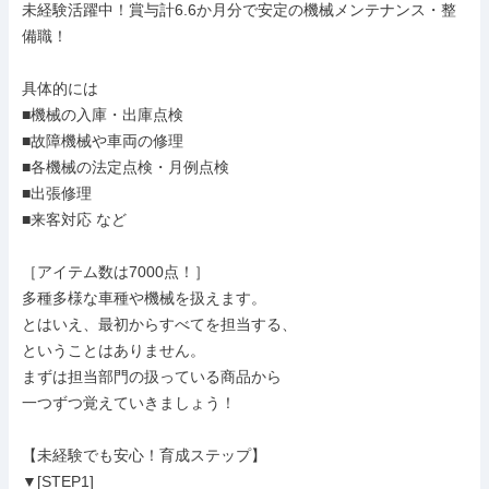
未経験活躍中！賞与計6.6か月分で安定の機械メンテナンス・整
備職！

具体的には

■機械の入庫・出庫点検

■故障機械や車両の修理

■各機械の法定点検・月例点検

■出張修理

■来客対応 など

［アイテム数は7000点！］

多種多様な車種や機械を扱えます。

とはいえ、最初からすべてを担当する、

ということはありません。

まずは担当部門の扱っている商品から

一つずつ覚えていきましょう！

【未経験でも安心！育成ステップ】

▼[STEP1]
