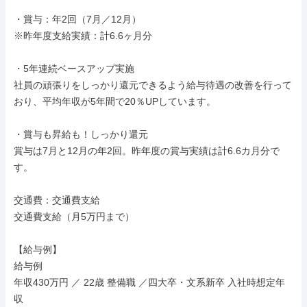
・賞与：年2回（7月／12月）

※昨年度支給実績：計6.6ヶ月分

・5年連続ベースアップ実施

社員の頑張りをしっかり還元できるよう給与待遇の改善を行って
おり、平均年収が5年間で20％UPしています。

・賞与も昇給も！しっかり還元

賞与は7月と12月の年2回。昨年度の賞与実績は計6.6カ月分で
す。

交通費：交通費支給

交通費支給（月5万円まで）

【給与例】

給与例

年収430万円 ／ 22歳 整備職 ／四大卒・文系新卒 入社時想定年
収
