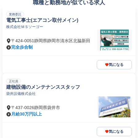
職種と勤務地が似ている求人
業務委託
電気工事士(エアコン取付メイン)
株式会社ＭＳソーゴー
〒424-0051静岡県静岡市清水区北脇新田
完全歩合制
気になる
正社員
建物設備のメンテナンススタッフ
袋井設備株式会社
〒437-0026静岡県袋井市
月給30万円以上
気になる