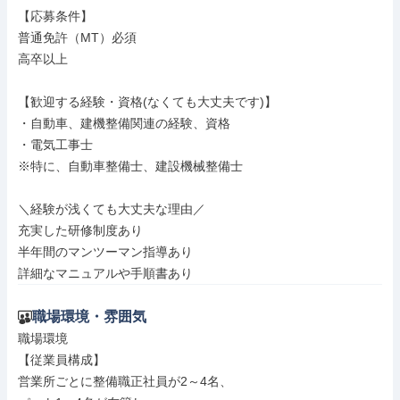
【応募条件】

普通免許（MT）必須

高卒以上

【歓迎する経験・資格(なくても大丈夫です)】

・自動車、建機整備関連の経験、資格

・電気工事士

※特に、自動車整備士、建設機械整備士

＼経験が浅くても大丈夫な理由／

充実した研修制度あり

半年間のマンツーマン指導あり

詳細なマニュアルや手順書あり
職場環境・雰囲気
職場環境

【従業員構成】

営業所ごとに整備職正社員が2～4名、
