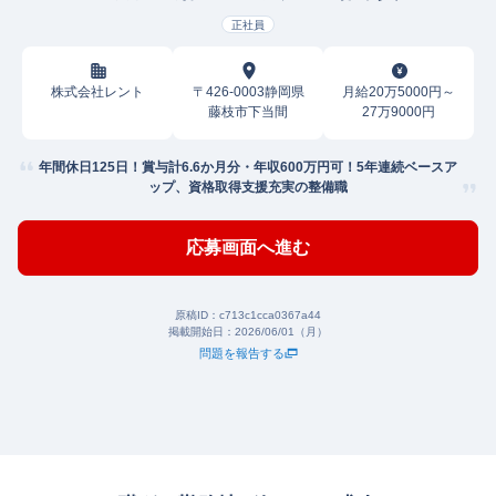
正社員
株式会社レント
〒426-0003静岡県
月給20万5000円～
藤枝市下当間
27万9000円
年間休日125日！賞与計6.6か月分・年収600万円可！5年連続ベースア
ップ、資格取得支援充実の整備職
応募画面へ進む
原稿ID：
c713c1cca0367a44
掲載開始日：
2026/06/01（月）
問題を報告する