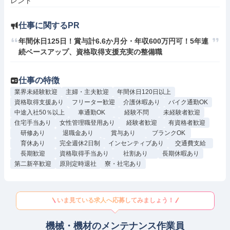
レント
仕事に関するPR
年間休日125日！賞与計6.6か月分・年収600万円可！5年連
続ベースアップ、資格取得支援充実の整備職
仕事の特徴
業界未経験歓迎
主婦・主夫歓迎
年間休日120日以上
資格取得支援あり
フリーター歓迎
介護休暇あり
バイク通勤OK
中途入社50％以上
車通勤OK
経験不問
未経験者歓迎
住宅手当あり
女性管理職登用あり
経験者歓迎
有資格者歓迎
研修あり
退職金あり
賞与あり
ブランクOK
育休あり
完全週休2日制
インセンティブあり
交通費支給
長期歓迎
資格取得手当あり
社割あり
長期休暇あり
第二新卒歓迎
原則定時退社
寮・社宅あり
いま見ている求人へ応募してみましょう！
機械・機材のメンテナンス作業員