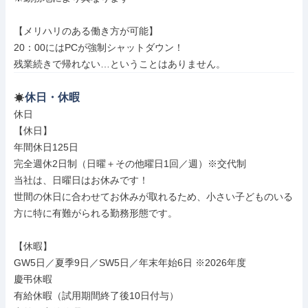
【メリハリのある働き方が可能】

20：00にはPCが強制シャットダウン！

残業続きで帰れない…ということはありません。
休日・休暇
休日

【休日】

年間休日125日

完全週休2日制（日曜＋その他曜日1回／週）※交代制

当社は、日曜日はお休みです！

世間の休日に合わせてお休みが取れるため、小さい子どものいる
方に特に有難がられる勤務形態です。

【休暇】

GW5日／夏季9日／SW5日／年末年始6日 ※2026年度

慶弔休暇

有給休暇（試用期間終了後10日付与）
