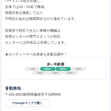
パート1～4名が在籍し

全体では10～15名で構成。

情報共有を徹底しており

不明点があれば都度聞きながら進めています。

営業所で対応できない車種や機械は

管理センターの専門スタッフが対応。

センターには30名以上在籍しています。

★カーディーラー出身者も多数活躍中！
多い年齢層
10
20
30
40
代
代
代
代
50
60
70
代
代
代〜
勤務地
〒426-0003静岡県藤枝市下当間908
Googleマップで開く