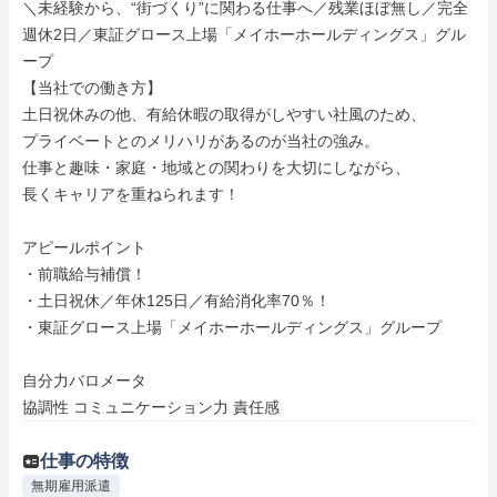
＼未経験から、“街づくり”に関わる仕事へ／残業ほぼ無し／完全
週休2日／東証グロース上場「メイホーホールディングス」グル
ープ

【当社での働き方】

土日祝休みの他、有給休暇の取得がしやすい社風のため、

プライベートとのメリハリがあるのが当社の強み。

仕事と趣味・家庭・地域との関わりを大切にしながら、

長くキャリアを重ねられます！

アピールポイント

・前職給与補償！

・土日祝休／年休125日／有給消化率70％！

・東証グロース上場「メイホーホールディングス」グループ

自分力バロメータ

協調性 コミュニケーション力 責任感
仕事の特徴
無期雇用派遣