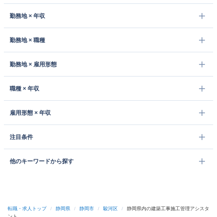
勤務地 × 年収
勤務地 × 職種
勤務地 × 雇用形態
職種 × 年収
雇用形態 × 年収
注目条件
他のキーワードから探す
転職・求人トップ
/
静岡県
/
静岡市
/
駿河区
/
静岡県内の建築工事施工管理アシスタ
ント