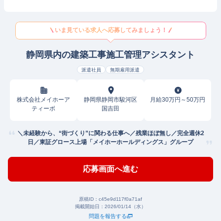
いま見ている求人へ応募してみましょう！
静岡県内の建築工事施工管理アシスタント
派遣社員
無期雇用派遣
株式会社メイホーア
静岡県静岡市駿河区
月給30万円～50万円
ティーボ
国吉田
＼未経験から、“街づくり”に関わる仕事へ／残業ほぼ無し／完全週休2
日／東証グロース上場「メイホーホールディングス」グループ
応募画面へ進む
原稿ID：
c45e9d117f0a71af
掲載開始日：
2026/01/14（水）
問題を報告する