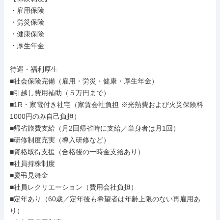
・雇用保険

・労災保険

・健康保険

・厚生年金

待遇・福利厚生

■社会保険完備（雇用・労災・健康・厚生年金）

■引越し費用補助（５万円まで）

■1R・家電付き社宅（家賃会社負担 ※光熱費および火災保険料
1000円のみ自己負担）

■帰省旅費支給（月2回帰省時に支給／単身者は月1回）

■研修制度充実（導入研修など）

■資格取得支援（合格後の一時金支給あり）

■社員持株制度

■慶弔見舞金

■社員レクリエーション（費用会社負担）

■定年あり（60歳／定年後も希望者は年齢上限のない再雇用あ
り）
