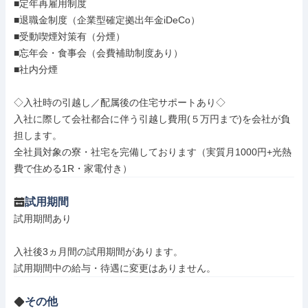
■定年再雇用制度

■退職金制度（企業型確定拠出年金iDeCo）

■受動喫煙対策有（分煙）

■忘年会・食事会（会費補助制度あり）

■社内分煙

◇入社時の引越し／配属後の住宅サポートあり◇

入社に際して会社都合に伴う引越し費用(５万円まで)を会社が負
担します。

全社員対象の寮・社宅を完備しております（実質月1000円+光熱
費で住める1R・家電付き）
試用期間
試用期間あり

入社後3ヵ月間の試用期間があります。

試用期間中の給与・待遇に変更はありません。
その他