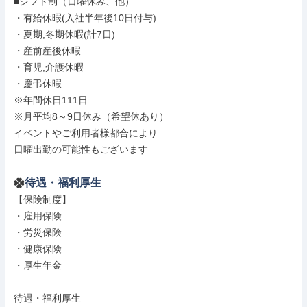
■シフト制（日曜休み、他）

・有給休暇(入社半年後10日付与)

・夏期,冬期休暇(計7日)

・産前産後休暇

・育児,介護休暇

・慶弔休暇

※年間休日111日

※月平均8～9日休み（希望休あり）

イベントやご利用者様都合により

日曜出勤の可能性もございます
待遇・福利厚生
【保険制度】

・雇用保険

・労災保険

・健康保険

・厚生年金

待遇・福利厚生
