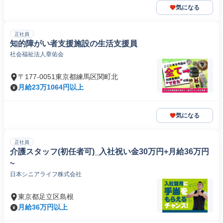
気になる
正社員
知的障がい者支援施設の生活支援員
社会福祉法人章佑会
〒177-0051東京都練馬区関町北
月給23万1064円以上
気になる
正社員
介護スタッフ(初任者可)_入社祝い金30万円+月給36万円
~
日本シニアライフ株式会社
東京都足立区島根
月給36万円以上