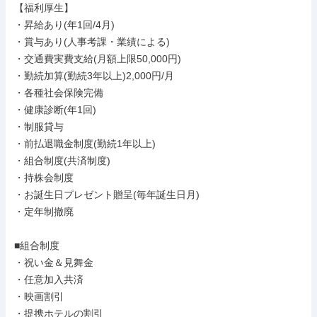
【福利厚生】

・昇給あり(年1回/4月)

・賞与あり(人事考課・業績による)

・交通費実費支給(月額上限50,000円)

・勤続加算(勤続3年以上)2,000円/月

・各種社会保険完備

・健康診断(年1回)

・制服貸与

・前払退職金制度(勤続1年以上)

・組合制度(共済制度)

・持株会制度

・お誕生日プレゼント贈呈(毎年誕生日月)

・定年制撤廃

■組合制度

・祝い金＆見舞金

・任意加入共済

・映画割引

・提携ホテルの割引
