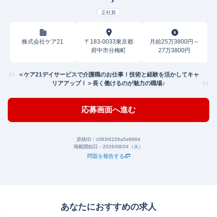
正社員
株式会社ケア21
〒183-0033東京都
月給25万3800円～
府中市分梅町
27万3800円
＜ケア21デイサービスで介護職のお仕事！技術と経験を活かしてキャ
リアアップ！＞長く働けるのが魅力の職場♪
応募画面へ進む
原稿ID：
c083f4226a5e8664
掲載開始日：
2026/08/04（火）
問題を報告する
あなたにおすすめの求人