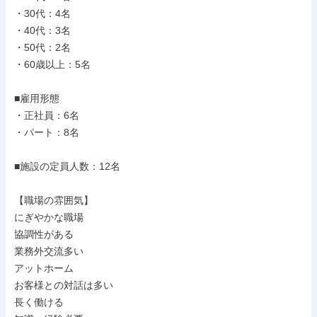
・30代：4名

・40代：3名

・50代：2名

・60歳以上：5名

■雇用形態

・正社員：6名

・パート：8名

■施設の定員人数：12名

【職場の雰囲気】

にぎやかな職場

協調性がある

業務外交流多い

アットホーム

お客様との対話は多い

長く働ける
