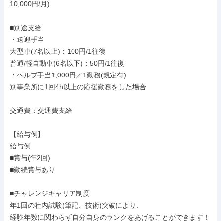
10,000円/月)

■別途支給

・送迎手当

大型車(7名以上)：100円/1往復

普通/軽自動車(6名以下)：50円/1往復

・ヘルプ手当1,000円／1勤務(規定有)

別事業所に1回4h以上の応援勤務をした場合

交通費：交通費支給

【給与例】

給与例

■賞与(年2回)

■勤続賞与あり

■チャレンジキャリア制度

年1回の社内試験(筆記、技術)突破により、

経験年数に関わらず自分自身のランクをあげることができます！
