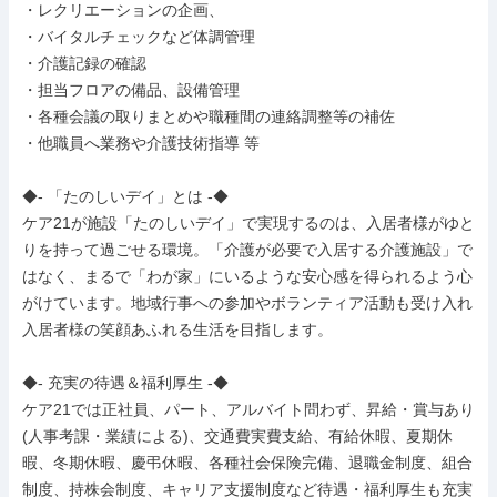
・レクリエーションの企画、

・バイタルチェックなど体調管理

・介護記録の確認

・担当フロアの備品、設備管理

・各種会議の取りまとめや職種間の連絡調整等の補佐

・他職員へ業務や介護技術指導 等

◆- 「たのしいデイ」とは -◆

ケア21が施設「たのしいデイ」で実現するのは、入居者様がゆと

りを持って過ごせる環境。「介護が必要で入居する介護施設」で

はなく、まるで「わが家」にいるような安心感を得られるよう心

がけています。地域行事への参加やボランティア活動も受け入れ

入居者様の笑顔あふれる生活を目指します。

◆- 充実の待遇＆福利厚生 -◆

ケア21では正社員、パート、アルバイト問わず、昇給・賞与あり

(人事考課・業績による)、交通費実費支給、有給休暇、夏期休

暇、冬期休暇、慶弔休暇、各種社会保険完備、退職金制度、組合

制度、持株会制度、キャリア支援制度など待遇・福利厚生も充実
