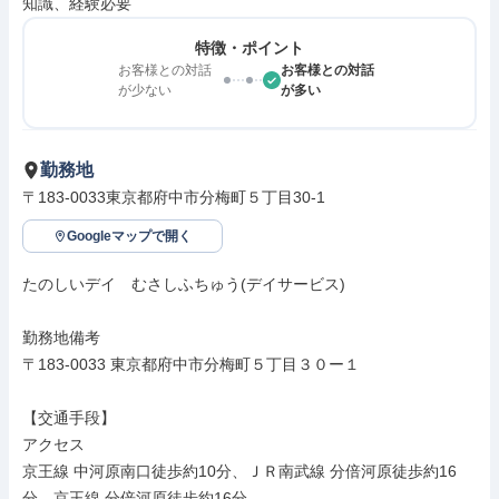
知識、経験必要
特徴・ポイント
お客様との対話
お客様との対話
が少ない
が多い
勤務地
〒183-0033東京都府中市分梅町５丁目30-1
Googleマップで開く
たのしいデイ　むさしふちゅう(デイサービス)

勤務地備考

〒183-0033 東京都府中市分梅町５丁目３０ー１

【交通手段】

アクセス

京王線 中河原南口徒歩約10分、ＪＲ南武線 分倍河原徒歩約16
分、京王線 分倍河原徒歩約16分
