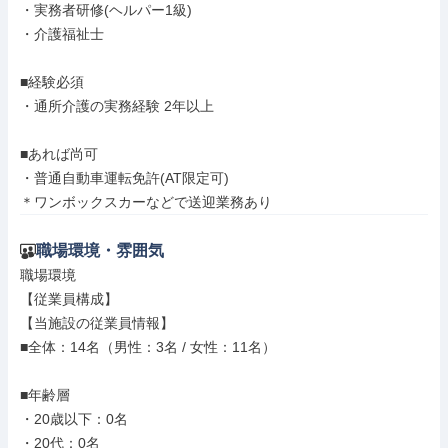
・実務者研修(ヘルパー1級)

・介護福祉士

■経験必須

・通所介護の実務経験 2年以上

■あれば尚可

・普通自動車運転免許(AT限定可)

＊ワンボックスカーなどで送迎業務あり
職場環境・雰囲気
職場環境

【従業員構成】

【当施設の従業員情報】

■全体：14名（男性：3名 / 女性：11名）

■年齢層

・20歳以下：0名

・20代：0名
