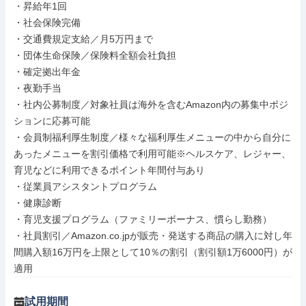
・昇給年1回

・社会保険完備

・交通費規定支給／月5万円まで

・団体生命保険／保険料全額会社負担

・確定拠出年金

・夜勤手当

・社内公募制度／対象社員は海外を含むAmazon内の募集中ポジ
ションに応募可能

・会員制福利厚生制度／様々な福利厚生メニューの中から自分に
あったメニューを割引価格で利用可能※ヘルスケア、レジャー、
育児などに利用できるポイント年間付与あり

・従業員アシスタントプログラム

・健康診断

・育児支援プログラム（ファミリーボーナス、慣らし勤務）

・社員割引／Amazon.co.jpが販売・発送する商品の購入に対し年
間購入額16万円を上限として10％の割引（割引額1万6000円）が
適用
試用期間