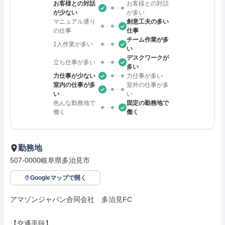
お客様との対話
お客様との対話
が少ない
が多い
マニュアル通り
創意工夫の多い
の仕事
仕事
チーム作業が多
1人作業が多い
い
デスクワークが
立ち仕事が多い
多い
力仕事が少ない
力仕事が多い
室内の仕事が多
室外の仕事が多
い
い
色んな勤務地で
固定の勤務地で
働く
働く
勤務地
507-0000岐阜県多治見市
Googleマップで開く
アマゾンジャパン合同会社　多治見FC

【交通手段】
