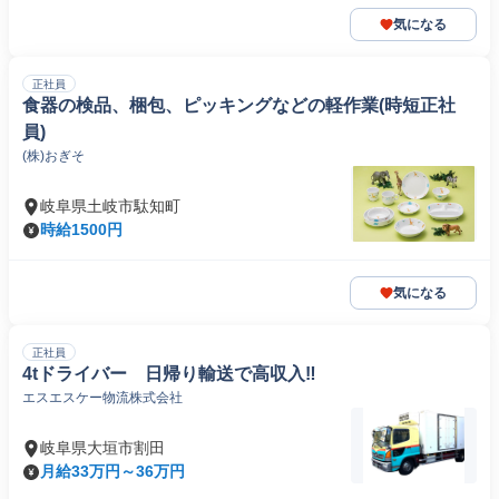
気になる
正社員
食器の検品、梱包、ピッキングなどの軽作業(時短正社
員)
(株)おぎそ
岐阜県土岐市駄知町
時給1500円
気になる
正社員
4tドライバー 日帰り輸送で高収入‼
エスエスケー物流株式会社
岐阜県大垣市割田
月給33万円～36万円