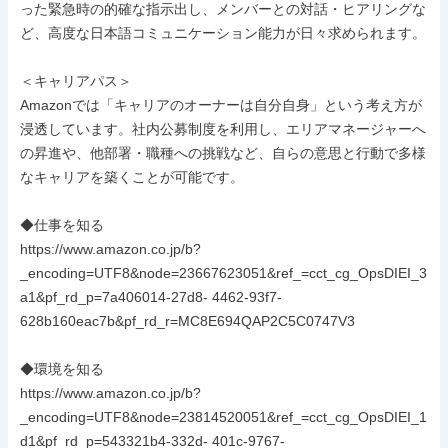
った緊急時の的確な指示出し、メンバーとの対話・ヒアリングな
ど、高度な日本語コミュニケーション能力が日々求められます。

＜キャリアパス＞

Amazonでは「キャリアのオーナーは自分自身」という考え方が
浸透しています。社内公募制度を利用し、エリアマネージャーへ
の昇進や、他部署・職種への挑戦など、自らの意思と行動で多様
なキャリアを築くことが可能です。

◆仕事を知る

https://www.amazon.co.jp/b?
_encoding=UTF8&node=23667623051&ref_=cct_cg_OpsDIEI_3
a1&pf_rd_p=7a406014-27d8- 4462-93f7-
628b160eac7b&pf_rd_r=MC8E694QAP2C5C0747V3

◆環境を知る

https://www.amazon.co.jp/b?
_encoding=UTF8&node=23814520051&ref_=cct_cg_OpsDIEI_1
d1&pf_rd_p=543321b4-332d- 401c-9767-