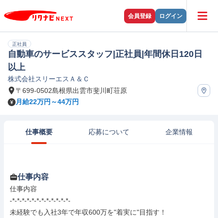
会員登録
ログイン
正社員
自動車のサービススタッフ|正社員|年間休日120日
以上
株式会社スリーエスＡ＆Ｃ
〒699-0502島根県出雲市斐川町荘原
月給22万円～44万円
仕事概要
応募について
企業情報
仕事内容
仕事内容

-*-*-*-*-*-*-*-*-*-*-*-*-

未経験でも入社3年で年収600万を"着実に"目指す！
