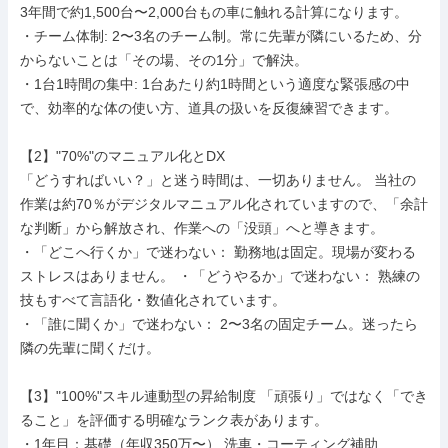
3年間で約1,500台〜2,000台もの車に触れる計算になります。

・チーム体制: 2〜3名のチーム制。常に先輩が隣にいるため、分
からないことは「その場、その1分」で解決。

・1台1時間の集中: 1台あたり約1時間という適度な緊張感の中
で、効率的な体の使い方、道具の扱いを反復練習できます。

【2】"70%"のマニュアル化とDX

「どうすればいい？」と迷う時間は、一切ありません。 当社の
作業は約70％がデジタルマニュアル化されていますので、「余計
な判断」から解放され、作業への「没頭」へと導きます。

・「どこへ行くか」で迷わない： 勤務地は固定。現場が変わる
ストレスはありません。 ・「どうやるか」で迷わない： 熟練の
技もすべて言語化・数値化されています。

・「誰に聞くか」で迷わない： 2〜3名の固定チーム。迷ったら
隣の先輩に聞くだけ。

【3】"100%"スキル連動型の昇給制度 「頑張り」ではなく「でき
ること」を評価する明確なランク表があります。

・1年目：基礎（年収350万〜） 洗車・コーティング補助
