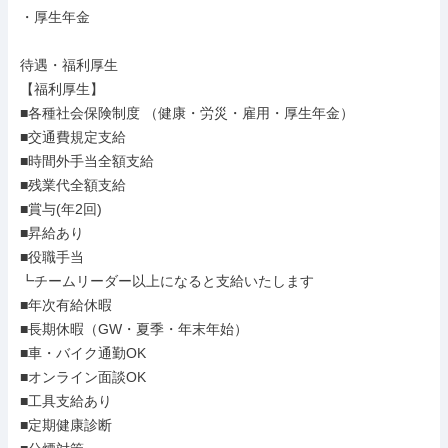
・厚生年金

待遇・福利厚生

【福利厚生】

■各種社会保険制度 （健康・労災・雇用・厚生年金）

■交通費規定支給

■時間外手当全額支給

■残業代全額支給

■賞与(年2回)

■昇給あり

■役職手当

┗チームリーダー以上になると支給いたします

■年次有給休暇

■長期休暇（GW・夏季・年末年始）

■車・バイク通勤OK

■オンライン面談OK

■工具支給あり

■定期健康診断
