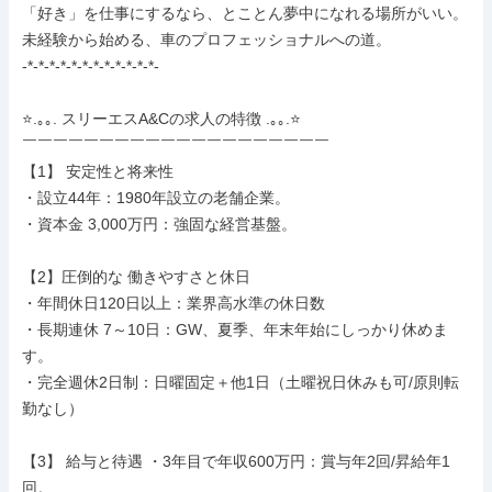
「好き」を仕事にするなら、とことん夢中になれる場所がいい。

未経験から始める、車のプロフェッショナルへの道。

-*-*-*-*-*-*-*-*-*-*-*-*-

⭐.｡｡. スリーエスA&Cの求人の特徴 .｡｡.⭐

￣￣￣￣￣￣￣￣￣￣￣￣￣￣￣￣￣￣￣￣

【1】 安定性と将来性

・設立44年：1980年設立の老舗企業。

・資本金 3,000万円：強固な経営基盤。

【2】圧倒的な 働きやすさと休日

・年間休日120日以上：業界高水準の休日数

・長期連休 7～10日：GW、夏季、年末年始にしっかり休めま
す。

・完全週休2日制：日曜固定＋他1日（土曜祝日休みも可/原則転
勤なし）

【3】 給与と待遇 ・3年目で年収600万円：賞与年2回/昇給年1
回。
