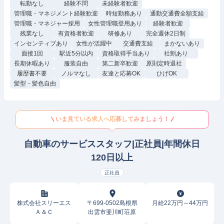
転勤なし
経験不問
未経験者歓迎
管理職・マネジメント経験歓迎
時短勤務あり
通勤交通費全額支給
管理職・マネジャー採用
女性管理職登用あり
経験者歓迎
残業なし
有資格者歓迎
研修あり
完全週休2日制
インセンティブあり
女性が活躍中
交通費支給
まかないあり
面接1回
駅近5分以内
資格取得手当あり
社割あり
長期休暇あり
服装自由
第二新卒歓迎
原則定時退社
履歴書不要
ノルマなし
友達と応募OK
ひげOK
髪型・髪色自由
いま見ている求人へ応募してみましょう！
自動車のサービススタッフ|正社員|年間休日
120日以上
正社員
株式会社スリーエス
〒699-0502島根県
月給22万円～44万円
Ａ＆Ｃ
出雲市斐川町荘原