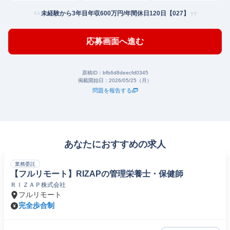
未経験から3年目年収600万円/年間休日120日【027】
応募画面へ進む
原稿ID：
bfb6d8deecfd0345
掲載開始日：
2026/05/25（月）
問題を報告する
あなたにおすすめの求人
業務委託
【フルリモート】RIZAPの管理栄養士・保健師
ＲＩＺＡＰ株式会社
フルリモート
完全歩合制