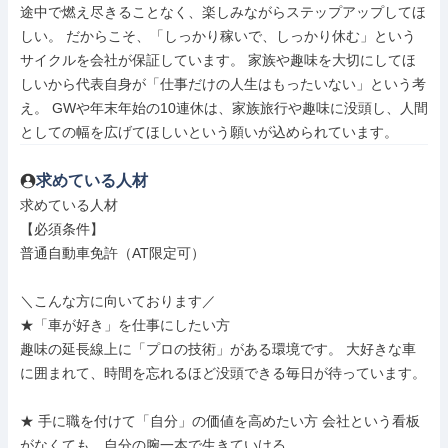
途中で燃え尽きることなく、楽しみながらステップアップしてほ
しい。 だからこそ、「しっかり稼いで、しっかり休む」という
サイクルを会社が保証しています。 家族や趣味を大切にしてほ
しいから代表自身が「仕事だけの人生はもったいない」という考
え。 GWや年末年始の10連休は、家族旅行や趣味に没頭し、人間
としての幅を広げてほしいという願いが込められています。
求めている人材
求めている人材

【必須条件】

普通自動車免許（AT限定可）

＼こんな方に向いております／

★「車が好き」を仕事にしたい方

趣味の延長線上に「プロの技術」がある環境です。 大好きな車
に囲まれて、時間を忘れるほど没頭できる毎日が待っています。

★ 手に職を付けて「自分」の価値を高めたい方 会社という看板
がなくても、自分の腕一本で生きていける。
