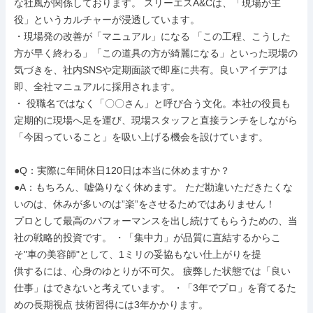
な社風が関係しております。 スリーエスA&Cは、「現場が主
役」というカルチャーが浸透しています。

・現場発の改善が「マニュアル」になる 「この工程、こうした
方が早く終わる」「この道具の方が綺麗になる」といった現場の
気づきを、社内SNSや定期面談で即座に共有。良いアイデアは
即、全社マニュアルに採用されます。

・ 役職名ではなく「〇〇さん」と呼び合う文化。本社の役員も
定期的に現場へ足を運び、現場スタッフと直接ランチをしながら
「今困っていること」を吸い上げる機会を設けています。

●Q：実際に年間休日120日は本当に休めますか？

●A：もちろん、嘘偽りなく休めます。 ただ勘違いただきたくな
いのは、休みが多いのは”楽”をさせるためではありません！

プロとして最高のパフォーマンスを出し続けてもらうための、当
社の戦略的投資です。 ・「集中力」が品質に直結するからこ
そ"車の美容師"として、1ミリの妥協もない仕上がりを提

供するには、心身のゆとりが不可欠。 疲弊した状態では「良い
仕事」はできないと考えています。 ・「3年でプロ」を育てるた
めの長期視点 技術習得には3年かかります。
