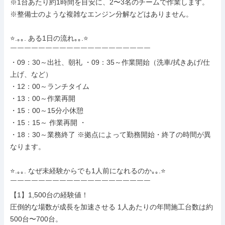
※1台あたり約1時間を目安に、2〜3名のチームで作業します。 
※整備士のような複雑なエンジン分解などはありません。

⭐.｡｡. ある1日の流れ｡｡.⭐

￣￣￣￣￣￣￣￣￣￣￣￣￣￣￣￣￣￣￣￣

・09：30～出社、朝礼 ・09：35～作業開始（洗車/拭きあげ/仕
上げ、など）

・12：00～ランチタイム

・13：00～作業再開

・15：00～15分小休憩

・15：15～ 作業再開 ・

・18：30～業務終了 ※拠点によって勤務開始・終了の時間が異
なります。

⭐.｡｡. なぜ未経験からでも1人前になれるのか｡｡.⭐

￣￣￣￣￣￣￣￣￣￣￣￣￣￣￣￣￣￣￣￣

【1】1,500台の経験値！

圧倒的な場数が成長を加速させる 1人あたりの年間施工台数は約
500台〜700台。
