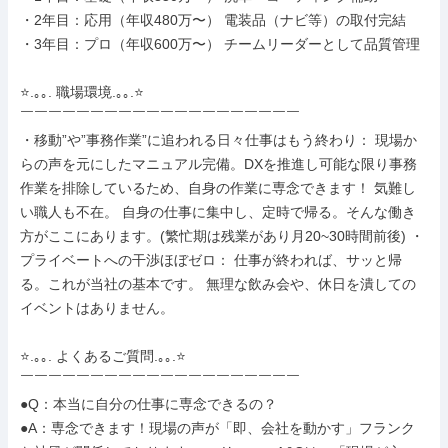
・2年目：応用（年収480万〜） 電装品（ナビ等）の取付完結

・3年目：プロ（年収600万〜） チームリーダーとして品質管理

⭐.｡｡. 職場環境.｡｡.⭐

￣￣￣￣￣￣￣￣￣￣￣￣￣￣￣￣￣￣￣￣

・移動”や”事務作業”に追われる日々仕事はもう終わり： 現場か
らの声を元にしたマニュアル完備。DXを推進し可能な限り事務
作業を排除しているため、自身の作業に専念できます！ 気難し
い職人も不在。 自身の仕事に集中し、定時で帰る。そんな働き
方がここにあります。(繁忙期は残業があり月20~30時間前後) ・
プライベートへの干渉ほぼゼロ： 仕事が終われば、サッと帰
る。これが当社の基本です。 無理な飲み会や、休日を潰しての
イベントはありません。

⭐.｡｡. よくあるご質問.｡｡.⭐

￣￣￣￣￣￣￣￣￣￣￣￣￣￣￣￣￣￣￣￣

●Q：本当に自分の仕事に専念できるの？

●A：専念できます！現場の声が「即、会社を動かす」フランク