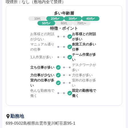
喫煙所：なし（敷地内全て禁煙）
多い年齢層
10
20
30
40
代
代
代
代
50
60
70
代
代
代〜
特徴・ポイント
お客様との対話
お客様との対話
が少ない
が多い
マニュアル通り
創意工夫の多い
の仕事
仕事
チーム作業が多
1人作業が多い
い
デスクワークが
立ち仕事が多い
多い
力仕事が少ない
力仕事が多い
室内の仕事が多
室外の仕事が多
い
い
色んな勤務地で
固定の勤務地で
働く
働く
勤務地
699-0502島根県出雲市斐川町荘原95-1