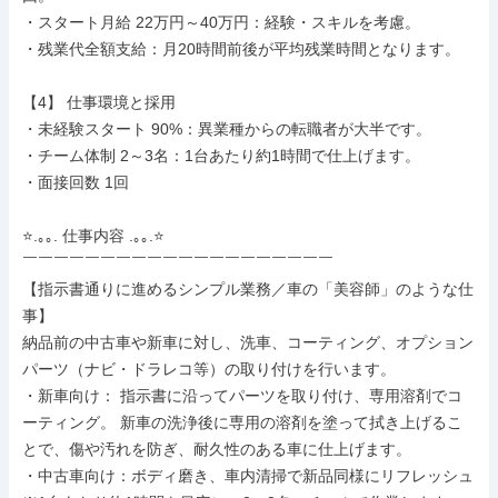
・スタート月給 22万円～40万円：経験・スキルを考慮。

・残業代全額支給：月20時間前後が平均残業時間となります。

【4】 仕事環境と採用

・未経験スタート 90%：異業種からの転職者が大半です。

・チーム体制 2～3名：1台あたり約1時間で仕上げます。

・面接回数 1回

⭐.｡｡. 仕事内容 .｡｡.⭐

￣￣￣￣￣￣￣￣￣￣￣￣￣￣￣￣￣￣￣￣

【指示書通りに進めるシンプル業務／車の「美容師」のような仕
事】

納品前の中古車や新車に対し、洗車、コーティング、オプション
パーツ（ナビ・ドラレコ等）の取り付けを行います。

・新車向け： 指示書に沿ってパーツを取り付け、専用溶剤でコ
ーティング。 新車の洗浄後に専用の溶剤を塗って拭き上げるこ
とで、傷や汚れを防ぎ、耐久性のある車に仕上げます。

・中古車向け：ボディ磨き、車内清掃で新品同様にリフレッシュ 