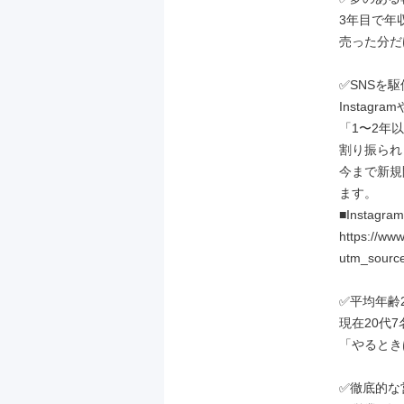
3年目で年収
売った分だ
✅SNSを
Instag
「1〜2年
割り振られ
今まで新規
ます。

■Instagram
https://ww
utm_sourc
✅平均年齢
現在20代7
「やるとき
✅徹底的な