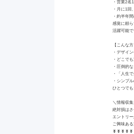
・営業2名
・月に1回
・約半年間
感覚に頼ら
活躍可能で
【こんな方
・デザイン
・どこでも
・圧倒的な
・「人生で
・シンプル
ひとつでも
＼情報収集
絶対損はさ
エントリー
ご興味ある
⏬⏬⏬⏬⏬