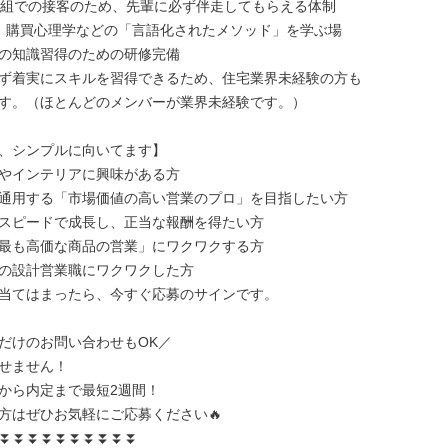
1組での接客のため、先輩に必ず伴走してもらえる体制

、購買心理学などの「言語化されたメソッド」を学ぶ場

の知識習得のための研修完備

ず着実にスキルを習得できるため、住宅業界未経験の方も

す。（ほとんどのメンバーが業界未経験です。）

、シンプルに向いてます】

やインテリアに興味がある方

通用する「市場価値の高い営業のプロ」を目指したい方

スピードで成長し、正当な報酬を得たい方

最も高価な商品の営業」にワクワクする方

の設計営業職にワクワクした方

当てはまったら、今すぐ応募のサインです。

だけのお問い合わせもOK／

せません！

から内定まで最短2週間！

方はぜひお気軽にご応募ください🔥

⏬⏬⏬⏬⏬⏬⏬⏬⏬⏬
