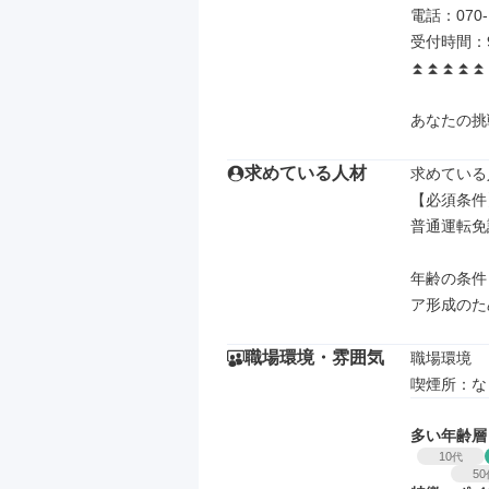
電話：070
受付時間：9:
⏫⏫⏫⏫⏫
あなたの挑
求めている人材
求めている
【必須条件】
普通運転免許
年齢の条件
ア形成のた
職場環境・雰囲気
職場環境

喫煙所：な
多い年齢層
10
代
50