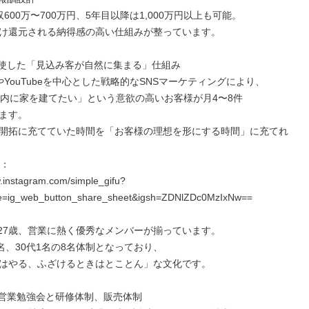
600万〜700万円、5年目以降は1,000万円以上も可能。

け還元される納得感の高い仕組みが整っています。

駆使した「見込み客が自然に集まる」仕組み

ramやYouTubeを中心とした戦略的なSNSマーケティングにより、

以内に家を建てたい」という意欲の高いお客様が月4〜8件

ます。

開拓に充てていた時間を「お客様の理想を形にする時間」に充てれ
：

w.instagram.com/simple_gifu?
e=ig_web_button_share_sheet&igsh=ZDNlZDc0MzIxNw==

27歳、営業に熱く優秀なメンバーが揃っています。

名、30代1名の8名体制となっており、

はやる、ふざけるときはとことん」な文化です。

営業勉強会と研修体制、販売体制
