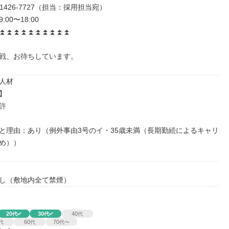
-1426-7727（担当：採用担当宛）

00〜18:00

⏫⏫⏫⏫⏫⏫⏫⏫⏫⏫

戦、お待ちしています。
人材





と理由：あり（例外事由3号のイ・35歳未満（長期勤続によるキャリ
め））
し（敷地内全て禁煙）
20
30
40
代
代
代
60
70
代
代
代〜