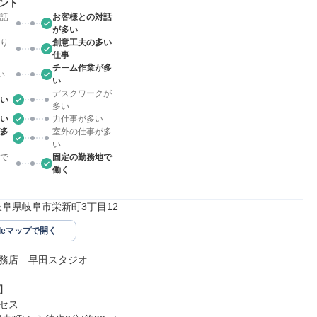
ント
話
お客様との対話
が多い
り
創意工夫の多い
仕事
チーム作業が多
い
い
デスクワークが
い
多い
い
力仕事が多い
多
室外の仕事が多
い
で
固定の勤務地で
働く
49岐阜県岐阜市栄新町3丁目12
gleマップで開く
務店　早田スタジオ



セス
