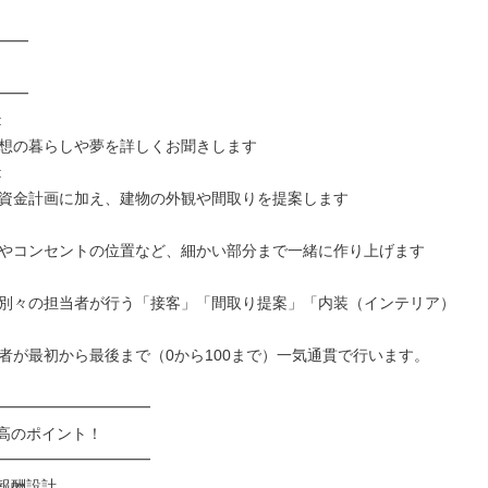
━━

━━



想の暮らしや夢を詳しくお聞きします



資金計画に加え、建物の外観や間取りを提案します

やコンセントの位置など、細かい部分まで一緒に作り上げます

別々の担当者が行う「接客」「間取り提案」「内装（インテリア）
者が最初から最後まで（0から100まで）一気通貫で行います。

━━━━━━━━━━

高のポイント！

━━━━━━━━━━

報酬設計
