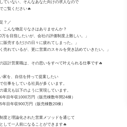
していない、そんなあなた向けの求人なので

でご覧ください🔥

足？／

、こんな物足りなさはありませんか？

000万を目指したいが、会社の評価制度上難しい。」

に販売するだけの日々に疲れてしまった。」

く売れているが、更に営業のスキルを突き詰めていきたい。」

の設計営業職は、その思いをすべて叶えられる仕事です🔥

い家を、自信を持って提案したい

で仕事をしている社員が多くいます。

の還元も以下のように実現しています。

6年目年収1000万円（販売棟数年間24棟）

5年目年収900万円（販売棟数20棟）

制度と理論化された営業メソッドを通じて

として一人前になることができます🔥
