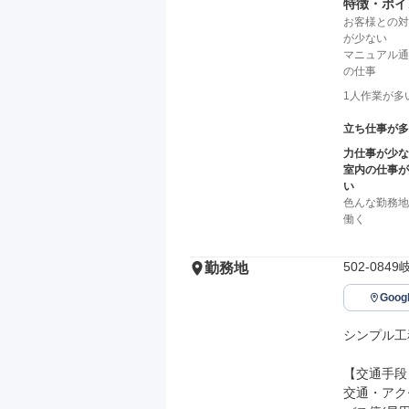
特徴・ポイ
お客様との対
が少ない
マニュアル通
の仕事
1人作業が多
立ち仕事が多
力仕事が少な
室内の仕事が
い
色んな勤務地
働く
502-08
勤務地
Goo
シンプル工
【交通手段】
交通・アク