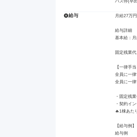
バス停(早田
給与
月給27万円
給与詳細

基本給：月給
固定残業代
【一律手当】
全員に一律
全員に一律
・固定残業
・契約イン
🔥1棟あ
【給与例】

給与例
