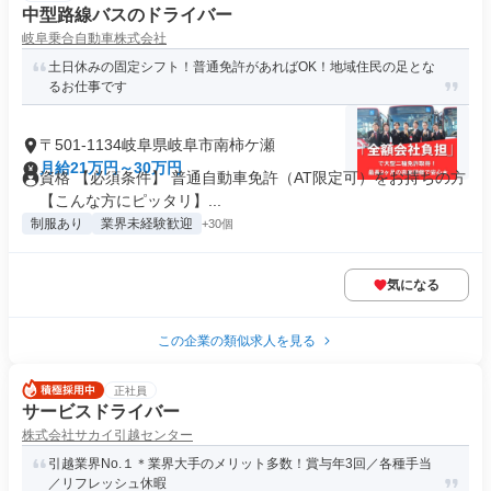
中型路線バスのドライバー
岐阜乗合自動車株式会社
土日休みの固定シフト！普通免許があればOK！地域住民の足とな
るお仕事です
〒501-1134岐阜県岐阜市南柿ケ瀬
月給21万円～30万円
資格 【必須条件】 普通自動車免許（AT限定可）をお持ちの方
【こんな方にピッタリ】...
制服あり
業界未経験歓迎
+30個
気になる
この企業の類似求人を見る
正社員
サービスドライバー
株式会社サカイ引越センター
引越業界No.１＊業界大手のメリット多数！賞与年3回／各種手当
／リフレッシュ休暇