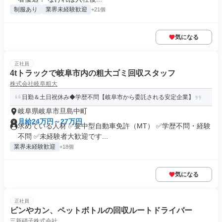
制服あり
業界未経験歓迎
+21個
気になる
正社員
4tトラックで岐阜市内の粗大ゴミ回収スタッフ
株式会社岐阜粗大
日勤＆土日祝休み◆学歴不問【岐阜市から委託される安定企業】
岐阜県岐阜市旦島中町
月給24万円～27万円
求めている人材 ✅要中型自動車免許（MT） ✅学歴不問・経験
不問 ✅未経験者大歓迎です...
業界未経験歓迎
+18個
気になる
正社員
ビンやカン、ペットボトルの回収ルートドライバー
三新硝子株式会社