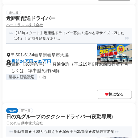
正社員
近距離配送ドライバー
ハートランス株式会社
【13時スタート】近距離ドライバー募集！選べる車サイズ（2tまた
は4t）！定期昇給制度あり...
〒501-6134岐阜県岐阜市大脇
月給24万円～35万円
資格 【必須条件】 ・普通免許（平成19年6月以前取得者）も
しくは、準中型免許(5t解...
業界未経験歓迎
+15個
気になる
NEW
正社員
日の丸グループのタクシードライバー(夜勤専属)
日の丸自動車株式会社
夜勤専属★月60万も狙える★深夜手当25%増★岐阜最古老舗