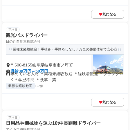
気になる
正社員
観光バスドライバー
日の丸自動車株式会社
業種未経験歓迎！手積み・手降ろしなし／万全の整備体制で安心◎
〒500-8155岐阜県岐阜市市ノ坪町
月給30万円～50万円
求めている人材 ＊業種未経験歓迎 ＊経験者歓迎 ＊ブランクO
K ＊学歴不問 ＊既卒・第...
業界未経験歓迎
+22個
気になる
正社員
日用品や機械物を運ぶ10t中長距離ドライバー
アイカワ運輸株式会社