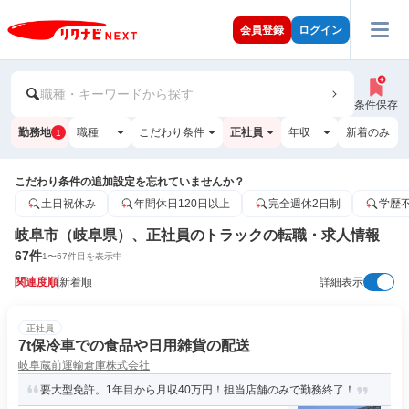
会員登録
ログイン
職種・キーワードから探す
条件保存
勤務地
職種
こだわり条件
正社員
年収
新着のみ
1
こだわり条件の追加設定を忘れていませんか？
土日祝休み
年間休日120日以上
完全週休2日制
学歴
岐阜市（岐阜県）、正社員のトラックの転職・求人情報
67
件
1
〜
67
件目を表示中
関連度順
新着順
詳細表示
正社員
7t保冷車での食品や日用雑貨の配送
岐阜蔵前運輸倉庫株式会社
要大型免許。1年目から月収40万円！担当店舗のみで勤務終了！