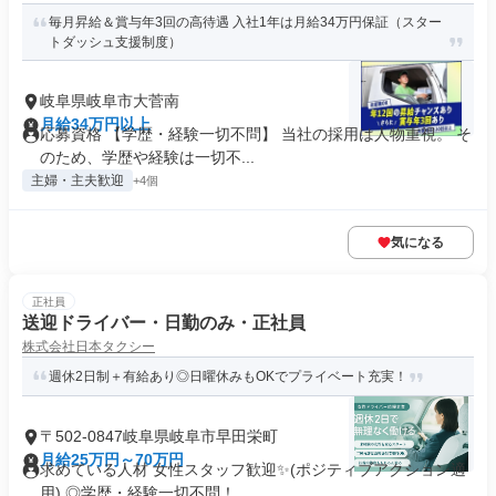
毎月昇給＆賞与年3回の高待遇 入社1年は月給34万円保証（スター
トダッシュ支援制度）
岐阜県岐阜市大菅南
月給34万円以上
応募資格 【学歴・経験一切不問】 当社の採用は人物重視。 そ
のため、学歴や経験は一切不...
主婦・主夫歓迎
+4個
気になる
正社員
送迎ドライバー・日勤のみ・正社員
株式会社日本タクシー
週休2日制＋有給あり◎日曜休みもOKでプライベート充実！
〒502-0847岐阜県岐阜市早田栄町
月給25万円～70万円
求めている人材 女性スタッフ歓迎✨(ポジティブアクション適
用) ◎学歴・経験一切不問！...