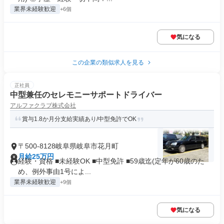
業界未経験歓迎
+6個
気になる
この企業の類似求人を見る
正社員
中型兼任のセレモニーサポートドライバー
アルファクラブ株式会社
賞与1.8か月分支給実績あり/中型免許でOK
〒500-8128岐阜県岐阜市花月町
月給25万円
経験・資格 ■未経験OK ■中型免許 ■59歳迄(定年が60歳のた
め、例外事由1号によ...
業界未経験歓迎
+9個
気になる