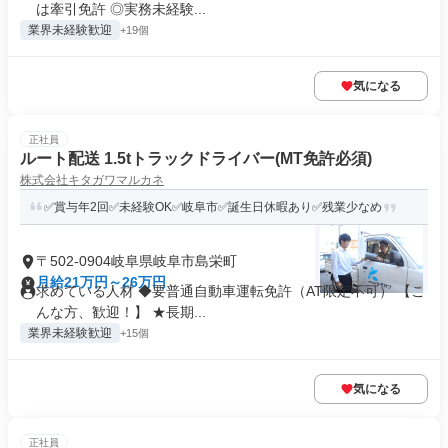
は牽引免許 ◎実務未経験...
業界未経験歓迎
+19個
気になる
正社員
ルート配送 1.5tトラックドライバー(MT免許必須)
株式会社キタガワマルカネ
✅賞与年2回✅未経験OK✅岐阜市✅誕生日休暇あり✅残業少なめ
〒502-0904岐阜県岐阜市島栄町
月給21万円～26万円
求めている人材 ◆要普通自動車運転免許（AT限定不可） 【こ
んな方、歓迎！】 ★長期...
業界未経験歓迎
+15個
気になる
正社員