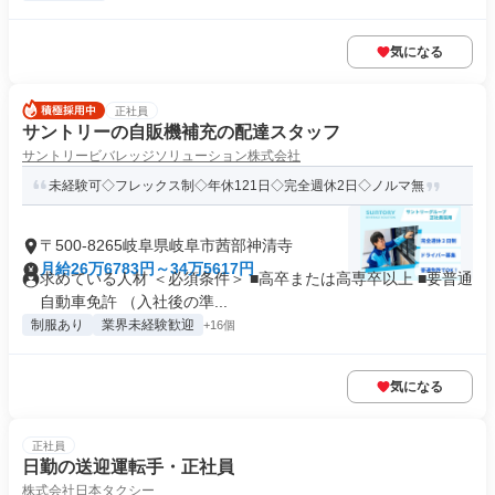
気になる
正社員
サントリーの自販機補充の配達スタッフ
サントリービバレッジソリューション株式会社
未経験可◇フレックス制◇年休121日◇完全週休2日◇ノルマ無
〒500-8265岐阜県岐阜市茜部神清寺
月給26万6783円～34万5617円
求めている人材 ＜必須条件＞ ■高卒または高専卒以上 ■要普通
自動車免許 （入社後の準...
制服あり
業界未経験歓迎
+16個
気になる
正社員
日勤の送迎運転手・正社員
株式会社日本タクシー