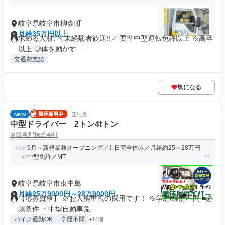
岐阜県岐阜市柳森町
月給35万円以上
求める人材: ＼未経験者歓迎!!／ 要準中型運転免許以上 ※高卒
以上 ◎体を動かす...
交通費支給
気になる
NEW
正社員
中型ドライバー 2トン4tトン
名阪急配株式会社
✅9月～新規業務オープニング✅土日完全休み／月給約25～28万円
✅中型免許／MT
岐阜県岐阜市東中島
月給25万9000円～28万9000円
【応募資格】 ※お人柄重視の採用です！ ※学歴/経歴不問 ■必
須条件 ・中型自動車免...
バイク通勤OK
学歴不問
+14個