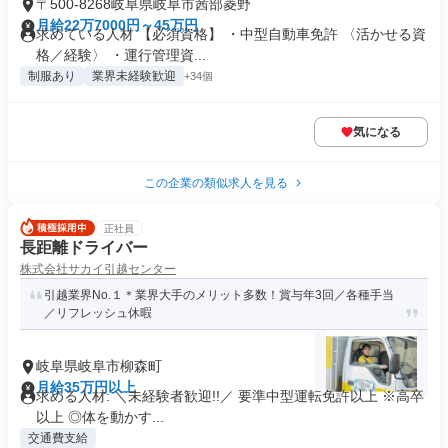
〒500-8268岐阜県岐阜市茜部菱野
月給22万7000円～45万円
求めている人材 【必須資格】 ・中型自動車免許 〈活かせる資
格／経験〉 ・運行管理資...
制服あり
業界未経験歓迎
+34個
気になる
この企業の類似求人を見る
正社員
長距離ドライバー
株式会社サカイ引越センター
引越業界No.１＊業界大手のメリット多数！賞与年3回／各種手当
／リフレッシュ休暇
岐阜県岐阜市柳森町
月給35万円以上
求める人材: ＼未経験者歓迎!!／ 要準中型運転免許以上 ※高卒
以上 ◎体を動かす...
交通費支給