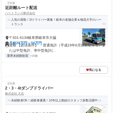
正社員
近距離ルート配送
ハートランス株式会社
人気の昼勤！2tドライバー募集！岐阜の老舗企業＆物流大手のハー
トランス
〒501-6134岐阜県岐阜市大脇
月給28万円～34万円
資格 【必須条件】 ・普通免許（平成19年6月以前取得者）ま
たは中型免許、準中型免許(...
業界未経験歓迎
+15個
気になる
正社員
2・3・4tダンプドライバー
株式会社 大石
未経験者OK！経験者優遇！10年以上勤続のスタッフ多数活躍中