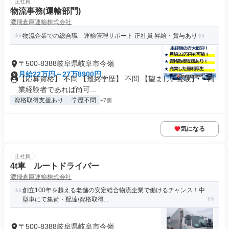
正社員
物流事務(運輸部門)
濃飛倉庫運輸株式会社
物流企業での総合職 運輸管理サポート 正社員 昇給・賞与あり
〒500-8388岐阜県岐阜市今嶺
月給22万円～27万8900円
【応募資格】 不問 【最終学歴】 不問 【望ましい経験】 ・同
業経験者であれば尚可...
資格取得支援あり
学歴不問
+7個
気になる
正社員
4t車 ルートドライバー
濃飛倉庫運輸株式会社
創立100年を越える老舗の安定総合物流企業で働けるチャンス！中
型車にて集荷・配達/資格取得...
〒500-8388岐阜県岐阜市今嶺