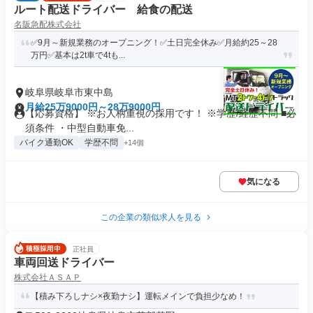
ルート配送ドライバー 給食の配送
名阪急配株式会社
✅9月～新規業務のオープニング！✅土日完全休み✅月給約25～28
万円✅基本は2t車で4tも...
岐阜県岐阜市東中島
月給25万9000円～28万9000円
【応募資格】 ※お人柄重視の採用です！ ※学歴/経歴不問 ■必
須条件 ・中型自動車免...
バイク通勤OK
学歴不問
+14個
気になる
この企業の類似求人を見る
正社員
車両回送ドライバー
株式会社ＡＳＡＰ
【積み下ろしナシ×夜勤ナシ】運転メインで負担少なめ！