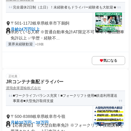
完全週休2日制（土日）！未経験者もドライバー経験者も大歓迎★
〒501-1172岐阜県岐阜市下鵜飼
月給24万円以上
求めている人材 ※普通自動車免許AT限定不可 ※準中型自動車
免許以上 ✅学歴・経験不...
業界未経験歓迎
+19個
気になる
正社員
JRコンテナ集配ドライバー
濃飛倉庫運輸株式会社
■ワークライフバランス充実！■フォークリフト使用■鉄道利用運送
事業者■大型免許取得支援
〒500-8388岐阜県岐阜市今嶺
月給30万円～38万円
【応募資格】 ※大型自動車免許 ※フォークリフト技能講習を