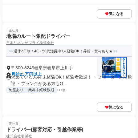
気になる
正社員
地場のルート集配ドライバー
日本リネンサプライ株式会社
週休2日制！40・50代活躍中♪未経験OK！昇給・賞与あり★
〒500-8245岐阜県岐阜市上川手
月給25万円以上
求めている人材 未経験OK！経験者歓迎！ ・フリーターさん歓
迎 ・ブランクがある方もO...
制服あり
業界未経験歓迎
+17個
気になる
正社員
ドライバー(顧客対応・引越作業等)
株式会社引越社