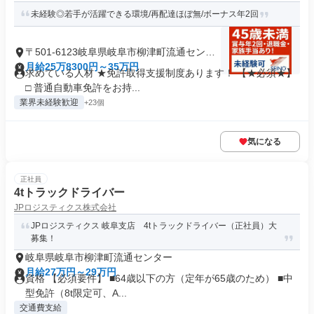
未経験◎若手が活躍できる環境/再配達ほぼ無/ボーナス年2回
〒501-6123岐阜県岐阜市柳津町流通センタ
ー
月給25万8300円～35万円
求めている人材 ★免許取得支援制度あります！ 【★必須★】
□ 普通自動車免許をお持...
業界未経験歓迎
+23個
気になる
正社員
4tトラックドライバー
JPロジスティクス株式会社
JPロジスティクス 岐阜支店 4tトラックドライバー（正社員）大
募集！
岐阜県岐阜市柳津町流通センター
月給27万円～29万円
資格 【必須要件】 ■64歳以下の方（定年が65歳のため） ■中
型免許（8t限定可、A...
交通費支給