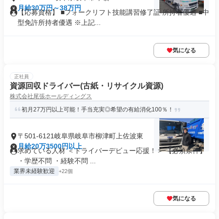
月給30万円～38万円
【応募資格】 ■フォークリフト技能講習修了証 所持者優遇 ■中
型免許所持者優遇 ※上記...
気になる
正社員
資源回収ドライバー(古紙・リサイクル資源)
株式会社尾張ホールディングス
初月27万円以上可能！手当充実◎希望の有給消化100％！
〒501-6121岐阜県岐阜市柳津町上佐波東
月給20万3500円以上
求めている人材 ＜ドライバーデビュー応援！＞ 【必須条件】
・学歴不問 ・経験不問 ...
業界未経験歓迎
+22個
気になる