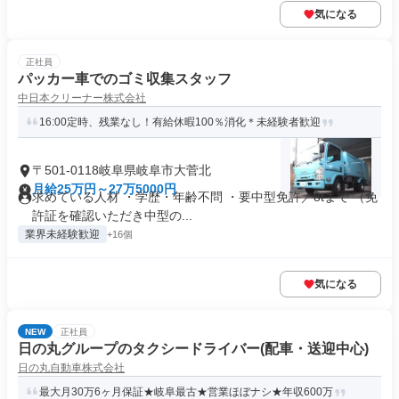
気になる
正社員
パッカー車でのゴミ収集スタッフ
中日本クリーナー株式会社
16:00定時、残業なし！有給休暇100％消化＊未経験者歓迎
〒501-0118岐阜県岐阜市大菅北
月給25万円～27万5000円
求めている人材 ・学歴・年齢不問 ・要中型免許／8tまで （免
許証を確認いただき中型の...
業界未経験歓迎
+16個
気になる
NEW
正社員
日の丸グループのタクシードライバー(配車・送迎中心)
日の丸自動車株式会社
最大月30万6ヶ月保証★岐阜最古★営業ほぼナシ★年収600万