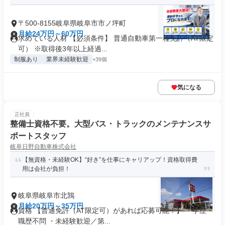
〒500-8155岐阜県岐阜市市ノ坪町
月給24万円～60万円
求めている人材 【必須条件】 普通自動車第一種免許（AT限定
可） ※取得後3年以上経過...
制服あり
業界未経験歓迎
+39個
気になる
正社員
整備士資格不要。大型バス・トラックのメンテナンスサ
ポートスタッフ
岐阜日野自動車株式会社
【無資格・未経験OK】“好き”を仕事にキャリアップ！資格取得費
用は会社が負担！
岐阜県岐阜市北鶉
月給20万円～35万円
資格 【普通免許（AT限定可）があれば応募可能！】 ・学歴・
職歴不問 ・未経験歓迎／第...