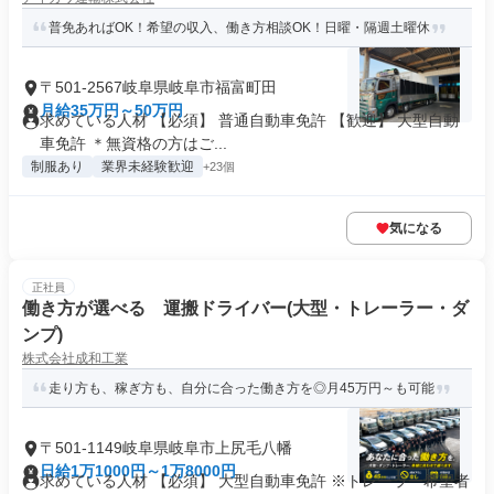
普免あればOK！希望の収入、働き方相談OK！日曜・隔週土曜休
〒501-2567岐阜県岐阜市福富町田
月給35万円～50万円
求めている人材 【必須】 普通自動車免許 【歓迎】 大型自動
車免許 ＊無資格の方はご...
制服あり
業界未経験歓迎
+23個
気になる
正社員
働き方が選べる 運搬ドライバー(大型・トレーラー・ダ
ンプ)
株式会社成和工業
走り方も、稼ぎ方も、自分に合った働き方を◎月45万円～も可能
〒501-1149岐阜県岐阜市上尻毛八幡
日給1万1000円～1万8000円
求めている人材 【必須】 大型自動車免許 ※トレーラー希望者