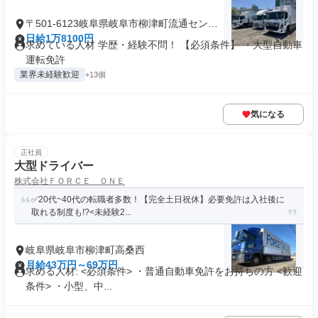
〒501-6123岐阜県岐阜市柳津町流通センタ
ー
日給1万8100円
求めている人材 学歴・経験不問！ 【必須条件】 ・大型自動車
運転免許
業界未経験歓迎
+13個
気になる
正社員
大型ドライバー
株式会社ＦＯＲＣＥ ＯＮＥ
✅20代~40代の転職者多数！【完全土日祝休】必要免許は入社後に
取れる制度も!?<未経験2...
岐阜県岐阜市柳津町高桑西
月給43万円～69万円
求める人材: <必須条件> ・普通自動車免許をお持ちの方 <歓迎
条件> ・小型、中...