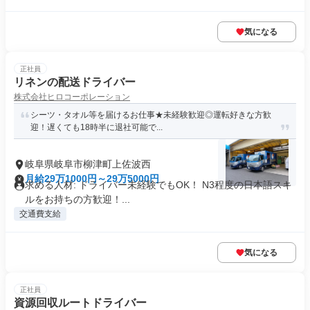
気になる
正社員
リネンの配送ドライバー
株式会社ヒロコーポレーション
シーツ・タオル等を届けるお仕事★未経験歓迎◎運転好きな方歓
迎！遅くても18時半に退社可能で...
岐阜県岐阜市柳津町上佐波西
月給29万1000円～29万5000円
求める人材: ドライバー未経験でもOK！ N3程度の日本語スキ
ルをお持ちの方歓迎！...
交通費支給
気になる
正社員
資源回収ルートドライバー