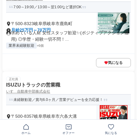
7:00～19:00／13:00～翌1:00など選択OK
〒500-8323岐阜県岐阜市鹿島町
月給25万円～70万円
求めている人材 女性スタッフ歓迎✨(ポジティブアクション適
用) ◎学歴・経験一切不問！...
業界未経験歓迎
+6個
気になる
正社員
ISUZUトラックの営業職
いすゞ自動車中部株式会社
未経験歓迎／賞与6.0ヶ月／営業デビューを全力応援！
〒500-8357岐阜県岐阜市六条大溝
月給25万4600円以上
求めている人材 ◆未経験・第二新卒歓迎／大卒以上：要普免
◆20代・30代男性スタッフ...
ホーム
オファー
気になる