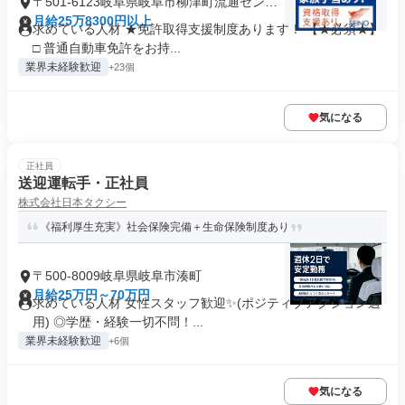
〒501-6123岐阜県岐阜市柳津町流通センタ
ー
月給25万8300円以上
求めている人材 ★免許取得支援制度あります！ 【★必須★】
□ 普通自動車免許をお持...
業界未経験歓迎
+23個
気になる
正社員
送迎運転手・正社員
株式会社日本タクシー
《福利厚生充実》社会保険完備＋生命保険制度あり
〒500-8009岐阜県岐阜市湊町
月給25万円～70万円
求めている人材 女性スタッフ歓迎✨(ポジティブアクション適
用) ◎学歴・経験一切不問！...
業界未経験歓迎
+6個
気になる