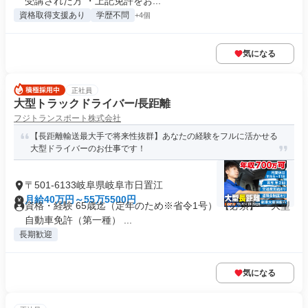
受講された方 ・上記免許をお...
資格取得支援あり
学歴不問
+4個
気になる
正社員
大型トラックドライバー/長距離
フジトランスポート株式会社
【長距離輸送最大手で将来性抜群】あなたの経験をフルに活かせる
大型ドライバーのお仕事です！
〒501-6133岐阜県岐阜市日置江
月給40万円～55万5500円
資格・経験 65歳迄（定年のため※省令1号） 【必須】 ・大型
自動車免許（第一種） ...
長期歓迎
気になる