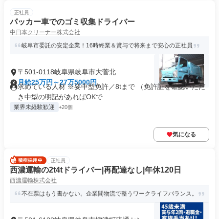
正社員
パッカー車でのゴミ収集ドライバー
中日本クリーナー株式会社
岐阜市委託の安定企業！16時終業＆賞与で将来まで安心の正社員
〒501-0118岐阜県岐阜市大菅北
月給25万円～27万5000円
求めている人材 ※要中型免許／8tまで （免許証を確認いただ
き中型の明記があればOKで...
業界未経験歓迎
+20個
気になる
正社員
西濃運輸の2t4tドライバー|再配達なし|年休120日
西濃運輸株式会社
不在票はもう書かない。企業間物流で整うワークライフバランス。