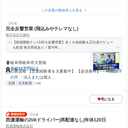
この企業の類似求人を見る
正社員
完全反響営業 (飛込みやテレマなし)
株式会社引越社
【新規開拓ナシ×100％反響営業】全くの未経験＆正社員デビュー
も歓迎 毎月昇給あり／賞与年...
岐阜県岐阜市大菅南
月給34万円以上
応募資格 【営業経験者を大募集中】 【必須条件】 ・45歳以下
の方 ・法人または個人...
主婦・主夫歓迎
+4個
気になる
正社員
西濃運輸の2t4tドライバー|再配達なし|年休120日
西濃運輸株式会社