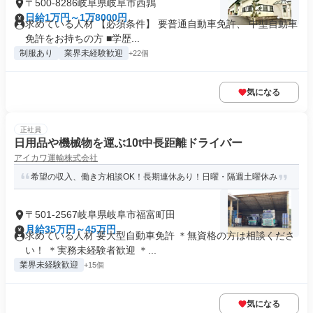
〒500-8286岐阜県岐阜市西鶉
日給1万円～1万8000円
求めている人材 【必須条件】 要普通自動車免許、 中型自動車
免許をお持ちの方 ■学歴...
制服あり
業界未経験歓迎
+22個
気になる
正社員
日用品や機械物を運ぶ10t中長距離ドライバー
アイカワ運輸株式会社
希望の収入、働き方相談OK！長期連休あり！日曜・隔週土曜休み
〒501-2567岐阜県岐阜市福富町田
月給35万円～45万円
求めている人材 要大型自動車免許 ＊無資格の方は相談くださ
い！ ＊実務未経験者歓迎 ＊...
業界未経験歓迎
+15個
気になる