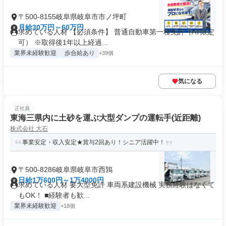
〒500-8155岐阜県岐阜市市ノ坪町
月給30万円～60万円
求めている人材 【必須条件】 普通自動車第一種免許（AT限定
可） ※取得後1年以上経過...
業界未経験歓迎
歩合給あり
+39個
気になる
正社員
東海三県内に土砂を運ぶ大型ダンプの運転手(近距離)
株式会社 大石
事業安定・収入安定★賞与2回あり！シニア活躍中！
〒500-8286岐阜県岐阜市西鶉
日給1万600円～1万4000円
求めている人材 要大型免許 車両系建設機械 実務経験はなくて
もOK！ ■経験者も歓...
業界未経験歓迎
+18個