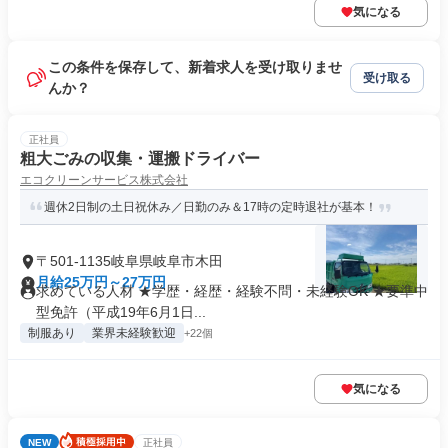
気になる
この条件を保存して、新着求人を受け取りませ
受け取る
んか？
正社員
粗大ごみの収集・運搬ドライバー
エコクリーンサービス株式会社
週休2日制の土日祝休み／日勤のみ＆17時の定時退社が基本！
〒501-1135岐阜県岐阜市木田
月給25万円～27万円
求めている人材 ★学歴・経歴・経験不問・未経験OK ★要準中
型免許（平成19年6月1日...
制服あり
業界未経験歓迎
+22個
気になる
NEW
正社員