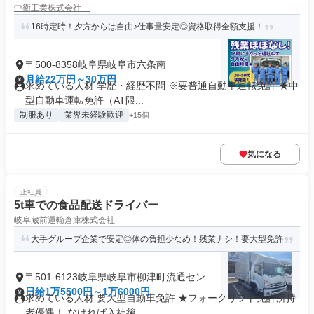
中衛工業株式会社
16時定時！夕方からは自由♪仕事量安定◎資格取得全額支援！
〒500-8358岐阜県岐阜市六条南
月給22万円～30万円
求めている人材 学歴・経歴不問 ※要普通自動車運転免許 ★中
型自動車運転免許（AT限...
制服あり
業界未経験歓迎
+15個
気になる
正社員
5t車での食品配送ドライバー
岐阜蔵前運輸倉庫株式会社
大手グループ企業で安定◎体の負担少なめ！残業ナシ！要大型免許
〒501-6123岐阜県岐阜市柳津町流通センタ
ー
日給1万5500円～1万6000円
求めている人材 要大型自動車免許 ★フォークリフト免許所持
者優遇！ なければ入社後...