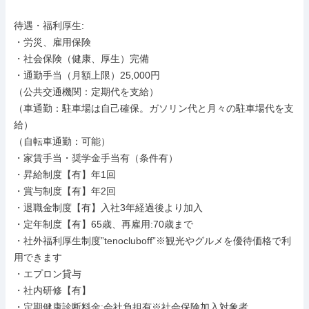
待遇・福利厚生: 

・労災、雇用保険

・社会保険（健康、厚生）完備

・通勤手当（月額上限）25,000円

（公共交通機関：定期代を支給）

（車通勤：駐車場は自己確保。ガソリン代と月々の駐車場代を支
給）

（自転車通勤：可能）

・家賃手当・奨学金手当有（条件有）

・昇給制度【有】年1回

・賞与制度【有】年2回

・退職金制度【有】入社3年経過後より加入

・定年制度【有】65歳、再雇用:70歳まで

・社外福利厚生制度”tenocluboff”※観光やグルメを優待価格で利
用できます

・エプロン貸与

・社内研修【有】

・定期健康診断料金:会社負担有※社会保険加入対象者
