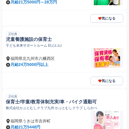
月給21万5000円～28万円
気になる
正社員
児童養護施設の保育士
子ども未来サポートルーム EL(エル)
福岡県北九州市八幡西区
月給24万5000円以上
気になる
正社員
保育士/学童/教育体制充実/車・バイク通勤可
株式会社かぶとむしクラブ九州 かぶとむしクラブ しらかべ
福岡県うきは市吉井町
月給21万5448円