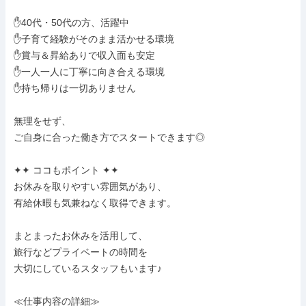
✋40代・50代の方、活躍中

✋子育て経験がそのまま活かせる環境

✋賞与＆昇給ありで収入面も安定

✋一人一人に丁寧に向き合える環境

✋持ち帰りは一切ありません

無理をせず、

ご自身に合った働き方でスタートできます◎

✦✦ ココもポイント ✦✦

お休みを取りやすい雰囲気があり、

有給休暇も気兼ねなく取得できます。

まとまったお休みを活用して、

旅行などプライベートの時間を

大切にしているスタッフもいます♪

≪仕事内容の詳細≫
