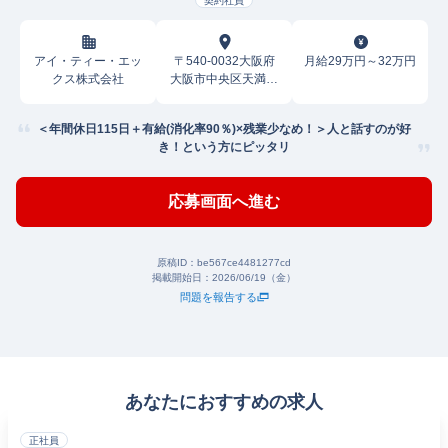
契約社員
アイ・ティー・エッ
〒540-0032大阪府
月給29万円～32万円
クス株式会社
大阪市中央区天満橋
京町
＜年間休日115日＋有給(消化率90％)×残業少なめ！＞人と話すのが好
き！という方にピッタリ
応募画面へ進む
原稿ID：
be567ce4481277cd
掲載開始日：
2026/06/19（金）
問題を報告する
あなたにおすすめの求人
正社員