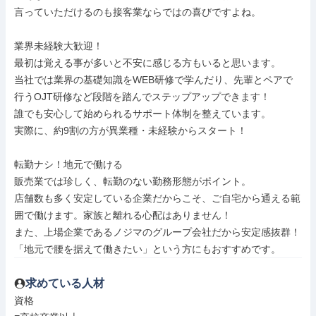
言っていただけるのも接客業ならではの喜びですよね。

業界未経験大歓迎！

最初は覚える事が多いと不安に感じる方もいると思います。

当社では業界の基礎知識をWEB研修で学んだり、先輩とペアで

行うOJT研修など段階を踏んでステップアップできます！

誰でも安心して始められるサポート体制を整えています。

実際に、約9割の方が異業種・未経験からスタート！

転勤ナシ！地元で働ける

販売業では珍しく、転勤のない勤務形態がポイント。

店舗数も多く安定している企業だからこそ、ご自宅から通える範

囲で働けます。家族と離れる心配はありません！

また、上場企業であるノジマのグループ会社だから安定感抜群！

「地元で腰を据えて働きたい」という方にもおすすめです。
求めている人材
資格
