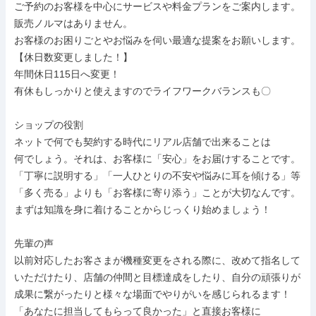
ご予約のお客様を中心にサービスや料金プランをご案内します。

販売ノルマはありません。

お客様のお困りごとやお悩みを伺い最適な提案をお願いします。

【休日数変更しました！】

年間休日115日へ変更！

有休もしっかりと使えますのでライフワークバランスも〇

ショップの役割

ネットで何でも契約する時代にリアル店舗で出来ることは

何でしょう。それは、お客様に「安心」をお届けすることです。

「丁寧に説明する」「一人ひとりの不安や悩みに耳を傾ける」等

「多く売る」よりも「お客様に寄り添う」ことが大切なんです。

まずは知識を身に着けることからじっくり始めましょう！

先輩の声

以前対応したお客さまが機種変更をされる際に、改めて指名して

いただけたり、店舗の仲間と目標達成をしたり、自分の頑張りが

成果に繋がったりと様々な場面でやりがいを感じられるます！

「あなたに担当してもらって良かった」と直接お客様に
