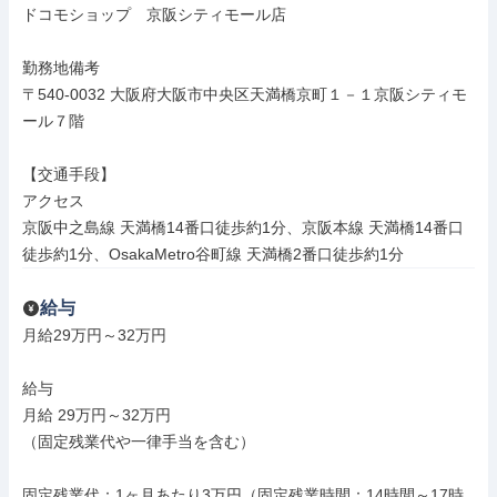
ドコモショップ　京阪シティモール店

勤務地備考

〒540-0032 大阪府大阪市中央区天満橋京町１－１京阪シティモ
ール７階

【交通手段】

アクセス

京阪中之島線 天満橋14番口徒歩約1分、京阪本線 天満橋14番口
徒歩約1分、OsakaMetro谷町線 天満橋2番口徒歩約1分
給与
月給29万円～32万円

給与

月給 29万円～32万円

（固定残業代や一律手当を含む）

固定残業代：1ヶ月あたり3万円（固定残業時間：14時間～17時