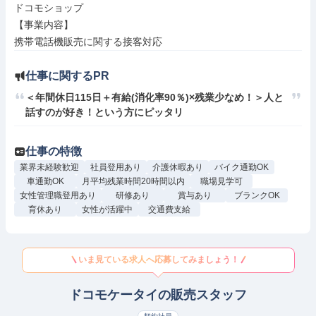
ドコモショップ

【事業内容】

携帯電話機販売に関する接客対応
仕事に関するPR
＜年間休日115日＋有給(消化率90％)×残業少なめ！＞人と
話すのが好き！という方にピッタリ
仕事の特徴
業界未経験歓迎
社員登用あり
介護休暇あり
バイク通勤OK
車通勤OK
月平均残業時間20時間以内
職場見学可
女性管理職登用あり
研修あり
賞与あり
ブランクOK
育休あり
女性が活躍中
交通費支給
いま見ている求人へ応募してみましょう！
ドコモケータイの販売スタッフ