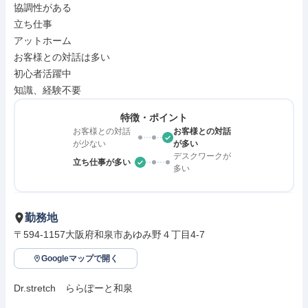
協調性がある

立ち仕事

アットホーム

お客様との対話は多い

初心者活躍中

知識、経験不要
特徴・ポイント
お客様との対話
お客様との対話
が少ない
が多い
デスクワークが
立ち仕事が多い
多い
勤務地
〒594-1157大阪府和泉市あゆみ野４丁目4-7
Googleマップで開く
Dr.stretch　ららぽーと和泉
