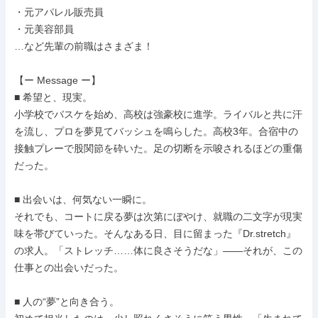
・元アパレル販売員

・元美容部員

…など先輩の前職はさまざま！

【ー Message ー】

■ 希望と、現実。

小学校でバスケを始め、高校は強豪校に進学。ライバルと共に汗
を流し、プロを夢見てバッシュを鳴らした。高校3年。合宿中の
接触プレーで股関節を砕いた。足の切断を示唆されるほどの重傷
だった。

■ 出会いは、何気ない一瞬に。

それでも、コートに戻る夢は次第にぼやけ、就職の二文字が現実
味を帯びていった。そんなある日、目に留まった『Dr.stretch』
の求人。「ストレッチ……体に良さそうだな」――それが、この
仕事との出会いだった。

■ 人の“夢”と向き合う。
