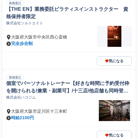
業務委託
【THE EN】業務委託ピラティスインストラクター 資
格保持者限定
株式会社ソルトエイト
大阪府大阪市中央区西心斎橋
完全歩合制
気になる
業務委託
個室でパーソナルトレーナー【好きな時間に予約受付枠
を開けられる!兼業・副業可】/十三店/他店舗も同時登録
株式会社ハコジム
化
大阪府大阪市淀川区十三本町
時給2100円
気になる