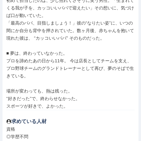
初めて担当したのは、少し照れくさそうに笑う男性。「生まれて
くる我が子を、カッコいいパパで迎えたい」その想いに、気づけ
ば口が動いていた。

「最高のパパ、目指しましょう！」彼の“なりたい姿”に、いつの
間にか自分も背中を押されていた。数ヶ月後、赤ちゃんを抱いて
現れた彼は、 “カッコいいパパ” そのものだった。

■ 夢は、終わっていなかった。

プロを諦めたあの日から11年。 今は店長としてチームを支え、
プロ野球チームのグランドトレーナーとして再び、夢のそばで生
きている。

場所が変わっても、熱は残った。

“好きだった”で、終わらせなかった。

スポーツが好きで、よかった。
求めている人材
資格

◎学歴不問
