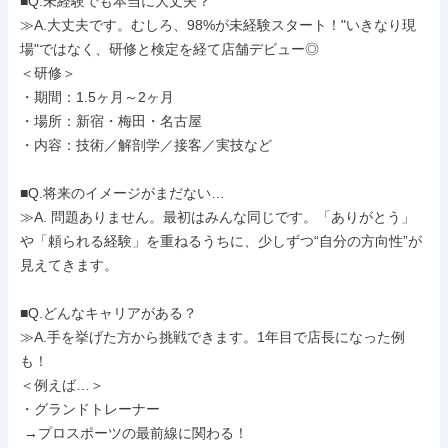
■Q.未経験でも本当に大丈夫？

≫A.大丈夫です。むしろ、98%が未経験スタート！"いきなり現
場"ではなく、研修と検定を経て店舗デビュー◎

＜研修＞

・期間：1.5ヶ月～2ヶ月

・場所：新宿・梅田・名古屋

・内容：技術／解剖学／接客／実技など

■Q.将来のイメージがまだない…

≫A. 問題ありません。最初はみんな同じです。「ありがとう」
や「頼られる経験」を重ねるうちに、少しずつ“自分の方向性”が
見えてきます。

■Q.どんなキャリアがある？

≫A.手を挙げた方から挑戦できます。1年目で店長になった例
も！

＜例えば…＞

・グランドトレーナー

 →プロスポーツの最前線に関わる！
