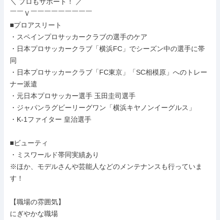
＼ プロもサポート！ ／

￣￣Ｖ￣￣￣￣￣￣￣￣￣

■プロアスリート

・スペインプロサッカークラブの選手のケア

・日本プロサッカークラブ「横浜FC」でシーズン中の選手に帯
同

・日本プロサッカークラブ「FC東京」「SC相模原」へのトレー
ナー派遣

・元日本プロサッカー選手 玉田圭司選手

・ジャパンラグビーリーグワン「横浜キヤノンイーグルス」

・K-1ファイター 皇治選手

■ビューティ

・ミスワールド帯同実績あり

※ほか、モデルさんや芸能人などのメンテナンスも行っていま
す！

【職場の雰囲気】

にぎやかな職場
