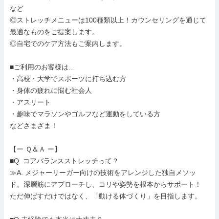
など

◎ストレッチメニューは100種類以上！カウンセリングを通じて
最適なものをご提案します。

◎自宅でのケア方法もご案内します。

■ご利用のお客様は…

・高校・大学でスポーツに打ち込む方

・身体の疲れに悩む社会人

・アスリート

・趣味でマラソンやゴルフなど運動をしている方

などさまざま！

【ー Ｑ＆Ａ ー】

■Q. コアバランスストレッチって？

≫A. メジャーリーガー向けの技術をアレンジした独自メソッ
ド。深層筋にアプローチし、コリや姿勢を根本からサポート！

ただ伸ばすだけではなく、「動ける体づくり」を目指します。
