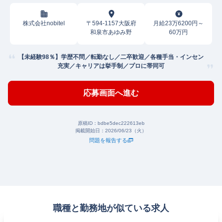
株式会社nobitel
〒594-1157大阪府
月給23万6200円～
和泉市あゆみ野
60万円
【未経験98％】学歴不問／転勤なし／二卒歓迎／各種手当・インセン
充実／キャリアは挙手制／プロに帯同可
応募画面へ進む
原稿ID：
bdbe5dec222613eb
掲載開始日：
2026/06/23（火）
問題を報告する
職種と勤務地が似ている求人