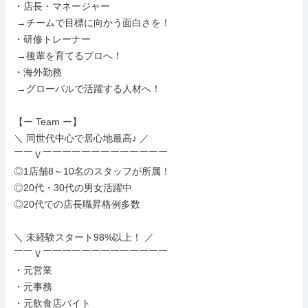
・店長・マネージャー

 →チームで目標に向かう面白さを！

・研修トレーナー

 →後輩を育てるプロへ！

・海外勤務

 →グローバルで活躍する人材へ！

【ー Team ー】

＼ 同世代中心で居心地最高♪ ／

￣￣Ｖ￣￣￣￣￣￣￣￣￣￣￣￣￣

◎1店舗8～10名のスタッフが所属！

◎20代・30代の男女活躍中

◎20代での店長職昇格例多数

＼ 未経験スタート98%以上！ ／

￣￣Ｖ￣￣￣￣￣￣￣￣￣￣￣￣￣

・元営業

・元事務

・元飲食店バイト
