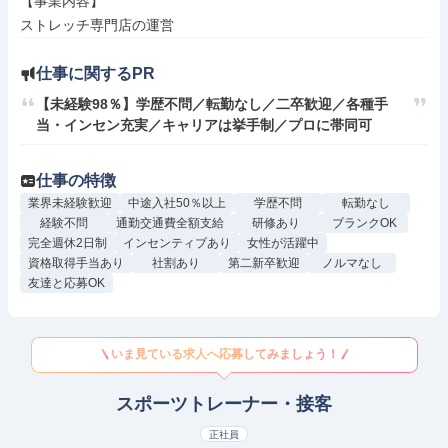
【事業内容】

ストレッチ専門店の運営
仕事に関するPR
【未経験98％】学歴不問／転勤なし／二卒歓迎／各種手
当・インセン充実／キャリアは挙手制／プロに帯同可
仕事の特徴
業界未経験歓迎
中途入社50％以上
学歴不問
転勤なし
経験不問
通勤交通費全額支給
研修あり
ブランクOK
完全週休2日制
インセンティブあり
女性が活躍中
資格取得手当あり
社割あり
第二新卒歓迎
ノルマなし
友達と応募OK
いま見ている求人へ応募してみましょう！
スポーツトレーナー・接客
正社員