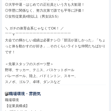
◎大学中退・はじめての正社員という方も大歓迎！

◎学歴に関係なく、努力次第で誰でも平等に評価！

◎女性従業員4割以上（男女比5:5）

＼ ガチの体育会系じゃなくてOK！ ／

￣￣Ｖ￣￣￣￣￣￣￣￣￣￣￣￣￣￣￣￣

大会での輝かしい成績は必要ナシ◎「部活が楽しかった」「ちょ
っと体を動かすのが好き」…そのくらいライトな仲間たちばかり
です！

＜先輩スタッフのスポーツ歴＞

野球、サッカー、テニス、バスケットボール

バレーボール、陸上、バドミントン、スキー、

スノボ、ゴルフ、卓球、ダンスなど
職場環境・雰囲気
職場環境

【従業員構成】
