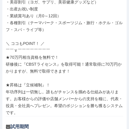
・美容割引（ヨガ、サプリ、美容健康グッズなど）

・出産お祝い制度

・業績賞与あり（月0～12回）

・各種割引（テーマパーク・スポーツジム・旅行・ホテル・ゴル
フ・スパ・ライブ等）

＼ ココもPOINT！ ／

￣￣Ｖ￣￣￣￣￣￣￣￣

★70万円相当資格を無料で！

研修後に『CBSTライセンス』を取得可能！通常取得に70万円か
かりますが、無料で取得できます！

★昇格は『立候補制』！

年功序列は一切無し。誰もがチャンスを掴める仕組みがありま
す。お客様からの評価や店舗メンバーからの支持を糧に、代表・
役員・全社員へプレゼン。希望のポジションを勝ち獲るシステム
です。
試用期間