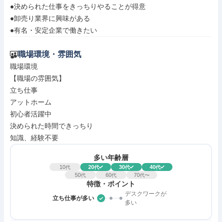
●決められた仕事をきっちりやることが得意

●卸売り業界に興味がある

●有名・安定企業で働きたい
職場環境・雰囲気
職場環境

【職場の雰囲気】

立ち仕事

アットホーム

初心者活躍中

決められた時間できっちり

知識、経験不要
多い年齢層
10
20
30
40
代
代
代
代
50
60
70
代
代
代〜
特徴・ポイント
デスクワークが
立ち仕事が多い
多い