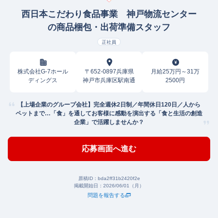
西日本こだわり食品事業 神戸物流センター
の商品梱包・出荷準備スタッフ
正社員
株式会社G-7ホール
〒652-0897兵庫県
月給25万円～31万
ディングス
神戸市兵庫区駅南通
2500円
【上場企業のグループ会社】完全週休2日制／年間休日120日／人から
ペットまで…「食」を通してお客様に感動を演出する「食と生活の創造
企業」で活躍しませんか？
応募画面へ進む
原稿ID：
bda2ff31b2420f2e
掲載開始日：
2026/06/01（月）
問題を報告する