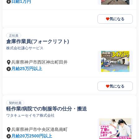
日給1万円
気になる
正社員
倉庫作業員(フォークリフト)
株式会社謙心サービス
兵庫県神戸市西区神出町田井
月給25万円以上
気になる
契約社員
軽作業/病院での制服等の仕分・搬送
ワタキューセイモア株式会社
兵庫県神戸市中央区港島南町
月給20万2500円以上