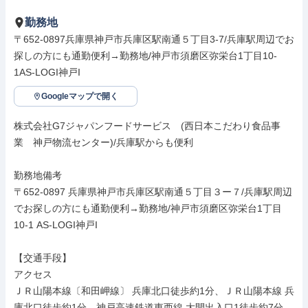
勤務地
〒652-0897兵庫県神戸市兵庫区駅南通５丁目3-7/兵庫駅周辺でお
探しの方にも通勤便利→勤務地/神戸市須磨区弥栄台1丁目10-
1AS-LOGI神戸I
Googleマップで開く
株式会社G7ジャパンフードサービス　(西日本こだわり食品事
業　神戸物流センター)/兵庫駅からも便利

勤務地備考

〒652-0897 兵庫県神戸市兵庫区駅南通５丁目３ー７/兵庫駅周辺
でお探しの方にも通勤便利→勤務地/神戸市須磨区弥栄台1丁目
10-1 AS-LOGI神戸I

【交通手段】

アクセス

ＪＲ山陽本線〔和田岬線〕 兵庫北口徒歩約1分、ＪＲ山陽本線 兵
庫北口徒歩約1分、神戸高速鉄道東西線 大開出入口1徒歩約7分
