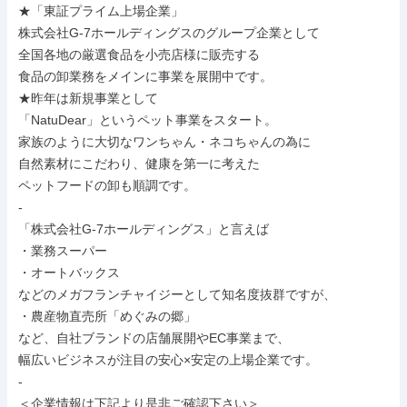
★「東証プライム上場企業」

株式会社G-7ホールディングスのグループ企業として

全国各地の厳選食品を小売店様に販売する

食品の卸業務をメインに事業を展開中です。

★昨年は新規事業として

「NatuDear」というペット事業をスタート。

家族のように大切なワンちゃん・ネコちゃんの為に

自然素材にこだわり、健康を第一に考えた

ペットフードの卸も順調です。

-

「株式会社G-7ホールディングス」と言えば

・業務スーパー

・オートバックス

などのメガフランチャイジーとして知名度抜群ですが、

・農産物直売所「めぐみの郷」

など、自社ブランドの店舗展開やEC事業まで、

幅広いビジネスが注目の安心×安定の上場企業です。

-

＜企業情報は下記より是非ご確認下さい＞
