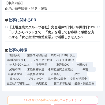
【事業内容】

食品の卸売販売・開発・製造
仕事に関するPR
【上場企業のグループ会社】完全週休2日制／年間休日120
日／人からペットまで…「食」を通してお客様に感動を演
出する「食と生活の創造企業」で活躍しませんか？
仕事の特徴
制服あり
業界未経験歓迎
年間休日120日以上
資格取得支援あり
フリーター歓迎
バイク通勤OK
中途入社50％以上
学歴不問
車通勤OK
転勤なし
経験不問
未経験者歓迎
通勤交通費全額支給
午前
経験者歓迎
有資格者歓迎
研修あり
夕方
賞与あり
ブランクOK
完全週休2日制
女性が活躍中
固定給25万円以上
長期歓迎
第二新卒歓迎
髪型・髪色自由
いま見ている求人へ応募してみましょう！