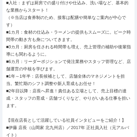
■入社：まずは厨房での盛り付けや仕込み、洗い場など、基本的
な業務からスタート！

（※当店は食券制のため、接客は配膳や簡単なご案内が中心で
す）

■1カ月：食材の仕込み・ラーメンの提供もスムーズに。ピーク時
間帯の動き方も身についてきます。

■3カ月：厨房を任される時間帯も増え、売上管理の補助や後輩指
導にも関わるように。

■6カ月：リーダーポジションで発注業務やスタッフ管理など、店
舗運営の中核を学びます。

■1年～1年半：店長候補として、店舗全体のマネジメントを担
当。繁忙期のシフト調整や新人育成もお任せ！

■2年目以降：店長へ昇進！責任ある立場として、売上目標の達
成・スタッフの育成・店舗づくりなど、やりがいある仕事を担い
ます。

【現在店長として活躍している社員インタビューをご紹介！】

■伊藤 店長（山岡家 北九州店）／2017年 正社員入社（元アルバ
イト）
