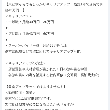
【未経験からでもしっかりキャリアアップ！最短1年で店長で月
給43万円！】

＜キャリアパス＞

・一般職：月給30万円～36万円

▼

・店長職：月給43万円～60万円

▼

・スーパーバイザー職：月給68万円以上

※本部配属など希望に応じてキャリアアップ可能

＜キャリアアップの方法＞

・店舗運営や人材管理が書かれた３冊の教科書を学習

・各教科書の内容を補完する社内研修（交通費・宿泊費支給）

【飲食店＝ブラックではありません！】

＜勤務時間・残業＞

基本的には1日実働8時間です。

繁忙期は残業が必要になる場合がありますが
