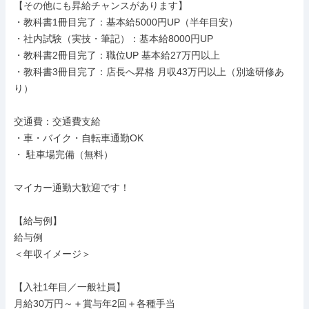
【その他にも昇給チャンスがあります】

・教科書1冊目完了：基本給5000円UP（半年目安）

・社内試験（実技・筆記）：基本給8000円UP

・教科書2冊目完了：職位UP 基本給27万円以上

・教科書3冊目完了：店長へ昇格 月収43万円以上（別途研修あ
り）

交通費：交通費支給

・車・バイク・自転車通勤OK

・ 駐車場完備（無料）

マイカー通勤大歓迎です！

【給与例】

給与例

＜年収イメージ＞

【入社1年目／一般社員】

月給30万円～＋賞与年2回＋各種手当
