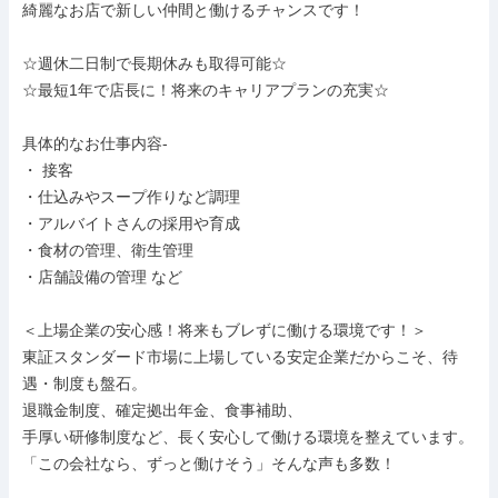
綺麗なお店で新しい仲間と働けるチャンスです！

☆週休二日制で長期休みも取得可能☆

☆最短1年で店長に！将来のキャリアプランの充実☆

具体的なお仕事内容-

・ 接客

・仕込みやスープ作りなど調理

・アルバイトさんの採用や育成

・食材の管理、衛生管理

・店舗設備の管理 など

＜上場企業の安心感！将来もブレずに働ける環境です！＞

東証スタンダード市場に上場している安定企業だからこそ、待
遇・制度も盤石。

退職金制度、確定拠出年金、食事補助、

手厚い研修制度など、長く安心して働ける環境を整えています。

「この会社なら、ずっと働けそう」そんな声も多数！
