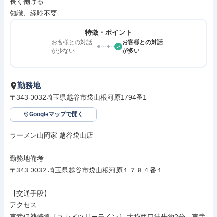
長く働ける

知識、経験不要
特徴・ポイント
お客様との対話
お客様との対話
が少ない
が多い
勤務地
〒343-0032埼玉県越谷市袋山根河原1794番1
Googleマップで開く
ラーメン山岡家 越谷袋山店

勤務地備考

〒343-0032 埼玉県越谷市袋山根河原１７９４番１

【交通手段】

アクセス

東武伊勢崎線〔スカイツリーライン〕 大袋西口徒歩約2分、東武