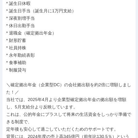
* 誕生日休暇

* 誕生日手当（誕生月に1万円支給）

* 深夜割増手当

* 休日出勤手当

* 退職金（確定拠出年金）

* 財形貯蓄

* 社員持株

* 永年勤続表彰

* 食事補助

* 制服貸与

＼確定拠出年金（企業型DC）の会社拠出額を約2倍に増額しまし
た！／

当社では、2025年4月より企業型確定拠出年金の拠出額を増額
し、5月支給分より反映しています。

これは、公的年金にプラスして将来の生活資金をしっかり準備で
きる制度で、

定年後も安心して過ごしていただくためのサポートです。

背景には、2024年度の売上高345億円（前年比130.5％）という