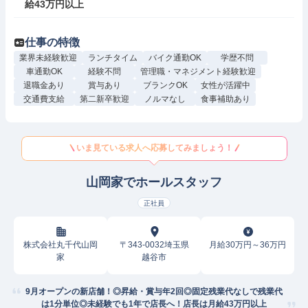
給43万円以上
仕事の特徴
業界未経験歓迎
ランチタイム
バイク通勤OK
学歴不問
車通勤OK
経験不問
管理職・マネジメント経験歓迎
退職金あり
賞与あり
ブランクOK
女性が活躍中
交通費支給
第二新卒歓迎
ノルマなし
食事補助あり
いま見ている求人へ応募してみましょう！
山岡家でホールスタッフ
正社員
株式会社丸千代山岡
〒343-0032埼玉県
月給30万円～36万円
家
越谷市
9月オープンの新店舗！◎昇給・賞与年2回◎固定残業代なしで残業代
は1分単位◎未経験でも1年で店長へ！店長は月給43万円以上