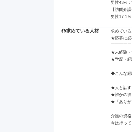
男性43%：
【訪問介護
男性17.1％
求めている人材
求めている
★応募に必
￣￣￣￣￣
★未経験・
★学歴・経
◆こんな経
￣￣￣￣￣
★人と話す
★誰かの役
★「ありが
介護の資格
今は持って