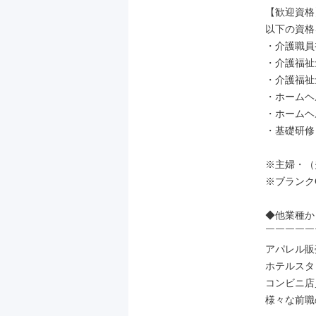
【歓迎資格】
以下の資格
・介護職員
・介護福祉
・介護福祉士
・ホームヘ
・ホームヘ
・基礎研修

※主婦・（
※ブランクO
◆他業種か
￣￣￣￣￣
アパレル販
ホテルスタ
コンビニ店
様々な前職