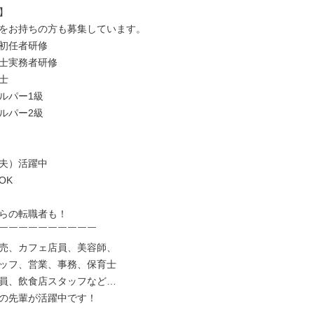


をお持ちの方も募集しています。

初任者研修

士実務者研修



ルパー1級

ルパー2級

夫）活躍中

K

らの転職者も！

￣￣￣￣￣￣￣￣￣￣

売、カフェ店員、美容師、

ッフ、営業、事務、保育士

員、飲食店スタッフなど…

の先輩が活躍中です！
