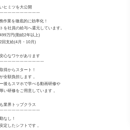
いヒミツを大公開

￣￣￣￣￣￣￣￣￣￣

事務作業を徹底的に効率化！

トを社員の給与へ還元しています。

99万円(勤続2年以上)

回支給(4月・10月)

安心なワケがあります

￣￣￣￣￣￣￣￣￣￣￣

取得からスタート！

が全額負担します 。

ー後もスマホで学べる動画研修や

厚い研修をご用意しています 。

も業界トップクラス

￣￣￣￣￣￣￣￣￣￣

勤なし！

安定したシフトです 。
