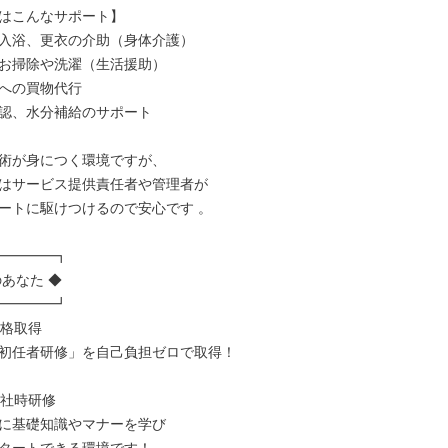
はこんなサポート】

入浴、更衣の介助（身体介護）

お掃除や洗濯（生活援助）

への買物代行

認、水分補給のサポート

術が身につく環境ですが、

はサービス提供責任者や管理者が

ートに駆けつけるので安心です 。

━━━━┓

あなた ◆

━━━━┛

資格取得

初任者研修」を自己負担ゼロで取得！

入社時研修

に基礎知識やマナーを学び
