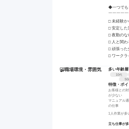
◆一つでも
￣￣￣￣￣
□ 未経験
□ 安定し
□ 夜勤の
□ 人と関
□ 頑張っ
□ ワーク
多い年齢層
職場環境・雰囲気
10
代
50
特徴・ポイ
お客様との対
が少ない
マニュアル通
の仕事
1人作業が多
立ち仕事が多