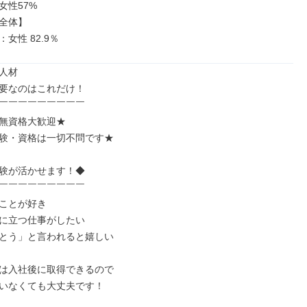
女性57%

全体】

：女性 82.9％
人材

要なのはこれだけ！

￣￣￣￣￣￣￣￣￣

無資格大歓迎★

験・資格は一切不問です★

験が活かせます！◆

￣￣￣￣￣￣￣￣￣

ことが好き

に立つ仕事がしたい

とう」と言われると嬉しい

は入社後に取得できるので

いなくても大丈夫です！
