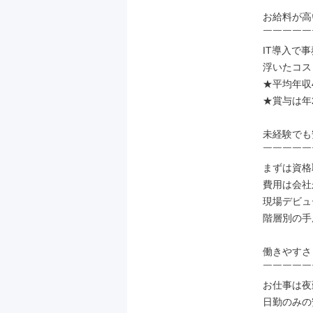
お給料が高
￣￣￣￣￣
IT導入で
浮いたコス
★平均年収4
★賞与は年2
未経験でも
￣￣￣￣￣
まずは資格
費用は会社
現場デビュ
階層別の手
働きやすさ
￣￣￣￣￣
お仕事は夜
日勤のみの