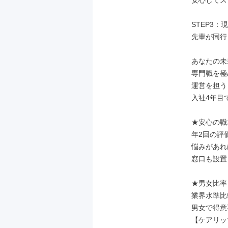
安心してス
STEP3：
先輩が同行
あなたの未
専門職を極
運営を担う
入社4年目
★安心の職
年2回の評
悩みがあれ
窓口も設置
★男女比率

業界水準比
男女で得意
【ケアリッ