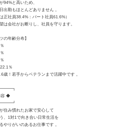
が94%と高いため、

日出勤もほとんどありません 。

正社員38.4%：パート社員61.6%）

望は会社がお断りし、社員を守ります。

ツの年齢分布】

％

％

％

2.1％

8.6歳！若手からベテランまで活躍中です 。

━━━┓

容 ◆

━━━┛

が住み慣れたお家で安心して

う、1対1で向き合い日常生活を

るやりがいのあるお仕事です 。
