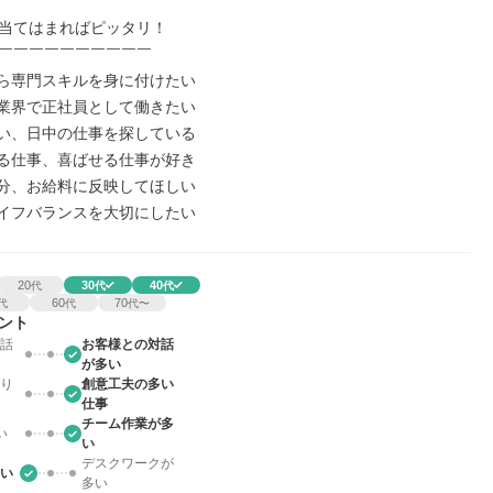
当てはまればピッタリ！

￣￣￣￣￣￣￣￣￣￣

から専門スキルを身に付けたい

た業界で正社員として働きたい

ない、日中の仕事を探している

わる仕事、喜ばせる仕事が好き

た分、お給料に反映してほしい

ライフバランスを大切にしたい
20
30
40
代
代
代
60
70
代
代
代〜
ント
話
お客様との対話
が多い
り
創意工夫の多い
仕事
チーム作業が多
い
い
デスクワークが
い
多い