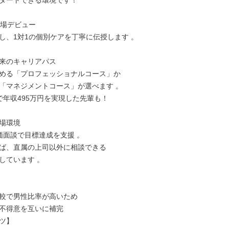
タートできる環境です！

現場デビュー

し、1対1の個別ケアを丁寧に伝授します 。

来のキャリアパス

める「プロフェッショナルコース」か

「マネジメントコース」が選べます 。

で年収495万円を実現した先輩も！

場環境

価面談で目標達成を支援 。

ば、直属の上司以外に相談できる

しています 。

較で男性比率が高いため

不得意を互いに補完

ツ】
