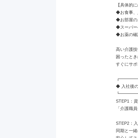
【具体的に
◆お食事、
◆お部屋の
◆スーパー
◆お薬の確
高い介護技
困ったとき
すぐにサポ
┏━━━━
◆ 入社後の
┗━━━━
STEP1：
「介護職員
STEP2：
同期と一緒