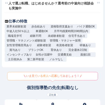
人で選ぶ転職、はじめませんか？選考前の中途向け相談会
も実施中
仕事の特徴
業界未経験歓迎
歩合給あり
資格取得支援あり
バイク通勤OK
中途入社50％以上
車通勤OK
月平均残業時間20時間以内
職場見学可
経験不問
未経験者歓迎
住宅手当あり
管理職・マネジメント経験歓迎
管理職・マネジャー採用
女性管理職登用あり
経験者歓迎
有資格者歓迎
研修あり
賞与あり
ブランクOK
育休あり
完全週休2日制
インセンティブあり
女性が活躍中
交通費支給
面接1回
土日祝休み
第二新卒歓迎
ノルマなし
いま見ている求人へ応募してみましょう！
個別指導塾の先生|転勤なし
正社員