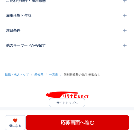
こだわり条件 × 雇用形態
雇用形態 × 年収
注目条件
他のキーワードから探す
転職・求人トップ
/
愛知県
/
一宮市
/
個別指導塾の先生|転勤なし
サイトトップへ
中途採用をご検討の企業様
利用規約・プライバシーポリシー
サイトマップ
ヘルプ・お問い合わせ
応募画面へ進む
（C）Indeed Inc.
気になる