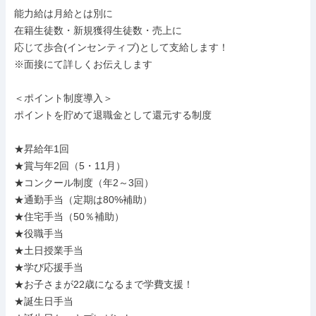
能力給は月給とは別に

在籍生徒数・新規獲得生徒数・売上に

応じて歩合(インセンティブ)として支給します！

※面接にて詳しくお伝えします

＜ポイント制度導入＞

ポイントを貯めて退職金として還元する制度

★昇給年1回

★賞与年2回（5・11月）

★コンクール制度（年2～3回）

★通勤手当（定期は80%補助）

★住宅手当（50％補助）

★役職手当

★土日授業手当

★学び応援手当

★お子さまが22歳になるまで学費支援！

★誕生日手当
