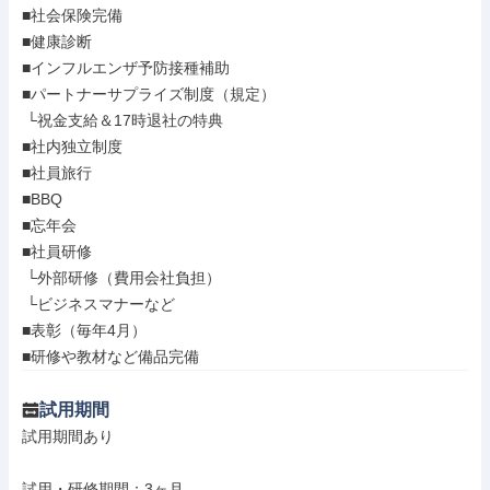
■社会保険完備

■健康診断

■インフルエンザ予防接種補助

■パートナーサプライズ制度（規定）

 └祝金支給＆17時退社の特典

■社内独立制度

■社員旅行

■BBQ

■忘年会

■社員研修

 └外部研修（費用会社負担）

 └ビジネスマナーなど

■表彰（毎年4月）

■研修や教材など備品完備
試用期間
試用期間あり

試用・研修期間：3ヶ月
