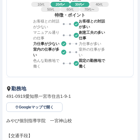
10
20
30
40
代
代
代
代
50
60
70
代
代
代〜
特徴・ポイント
お客様との対話
お客様との対話
が少ない
が多い
マニュアル通り
創意工夫の多い
の仕事
仕事
力仕事が少ない
力仕事が多い
室内の仕事が多
室外の仕事が多
い
い
色んな勤務地で
固定の勤務地で
働く
働く
勤務地
491-0919愛知県一宮市住吉1-9-1
Googleマップで開く
みやび個別指導学院　一宮神山校

【交通手段】
