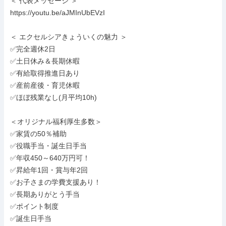
＜ 代表メッセージ ＞

https://youtu.be/aJMInUbEVzI

＜ エクセルシアきょういくの魅力 ＞

✅完全週休2日

✅土日休み＆長期休暇

✅有給取得推進日あり

✅産前産後・育児休暇

✅ほぼ残業なし(月平均10h)

＜オリジナル福利厚生多数＞

✅家賃の50％補助

✅役職手当・誕生日手当

✅年収450～640万円可！

✅昇給年1回・賞与年2回

✅お子さまの学費支援あり！

✅長期ありがとう手当

✅ポイント制度

✅誕生日手当
