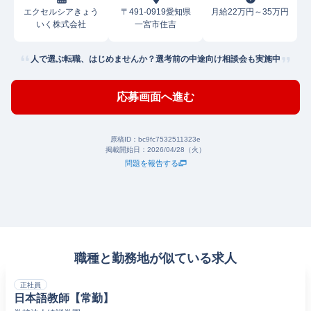
エクセルシアきょう
〒491-0919愛知県
月給22万円～35万円
いく株式会社
一宮市住吉
人で選ぶ転職、はじめませんか？選考前の中途向け相談会も実施中
応募画面へ進む
原稿ID：
bc9fc7532511323e
掲載開始日：
2026/04/28（火）
問題を報告する
職種と勤務地が似ている求人
正社員
日本語教師【常勤】