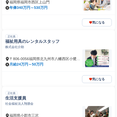
福岡県福岡市西区上山門
年俸340万円～530万円
気になる
正社員
福祉用具のレンタルスタッフ
株式会社介助
〒806-0056福岡県北九州市八幡西区小鷺田
町
月給24万円～50万円
気になる
正社員
生活支援員
社会福祉法人翔朋会
福岡県小郡市三沢