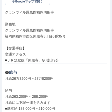
Googleマップで開く
グランヴィル鳳凰館福岡周船寺

勤務地

グランヴィル鳳凰館福岡周船寺

福岡県福岡市西区周船寺3丁目6番35号

【交通手段】

交通アクセス

■ＪＲ筑肥線「周船寺」駅 徒歩9分
給与
月給26万3200円～28万8200円

給与

月給263,200円～288,200円

月給には下記一律を含みます

■基本給 185,000円～210,000円
