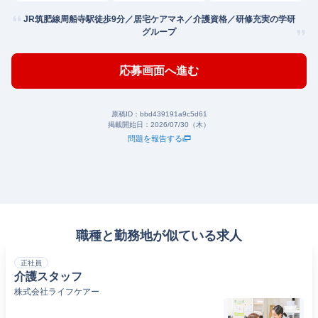
JR筑肥線周船寺駅徒歩9分／居宅ケアマネ／介護資格／研修充実の学研
グループ
応募画面へ進む
原稿ID：
bbd439191a9c5d61
掲載開始日：
2026/07/30（木）
問題を報告する
職種と勤務地が似ている求人
正社員
介護スタッフ
株式会社ライフケアー