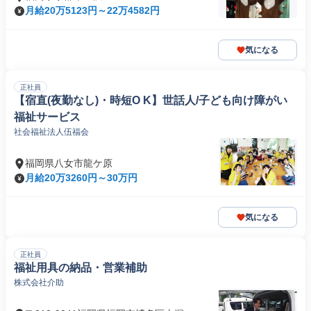
月給20万5123円～22万4582円
気になる
正社員
【宿直(夜勤なし)・時短O K】世話人/子ども向け障がい
福祉サービス
社会福祉法人伍福会
福岡県八女市龍ケ原
月給20万3260円～30万円
気になる
正社員
福祉用具の納品・営業補助
株式会社介助