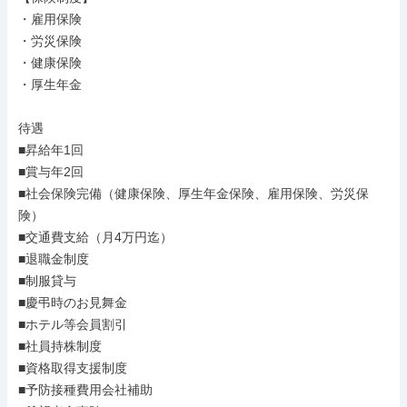
・雇用保険

・労災保険

・健康保険

・厚生年金

待遇

■昇給年1回

■賞与年2回

■社会保険完備（健康保険、厚生年金保険、雇用保険、労災保
険）

■交通費支給（月4万円迄）

■退職金制度

■制服貸与

■慶弔時のお見舞金

■ホテル等会員割引

■社員持株制度

■資格取得支援制度

■予防接種費用会社補助
