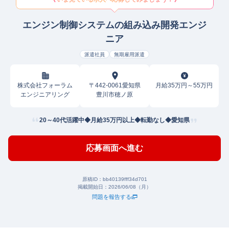
エンジン制御システムの組み込み開発エンジ
ニア
派遣社員
無期雇用派遣
株式会社フォーラム
〒442-0061愛知県
月給35万円～55万円
エンジニアリング
豊川市穂ノ原
20～40代活躍中◆月給35万円以上◆転勤なし◆愛知県
応募画面へ進む
原稿ID：
bb40139fff34d701
掲載開始日：
2026/06/08（月）
問題を報告する