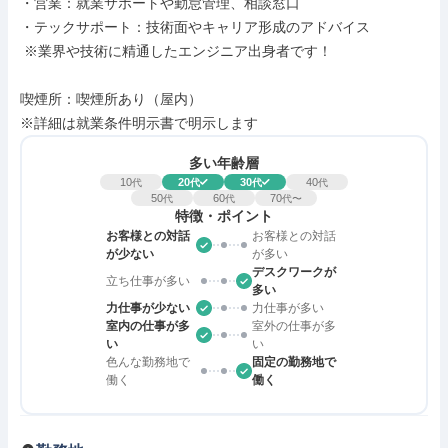
・営業：就業サポートや勤怠管理、相談窓口

・テックサポート：技術面やキャリア形成のアドバイス

 ※業界や技術に精通したエンジニア出身者です！

喫煙所：喫煙所あり（屋内）

※詳細は就業条件明示書で明示します
多い年齢層
10
20
30
40
代
代
代
代
50
60
70
代
代
代〜
特徴・ポイント
お客様との対話
お客様との対話
が少ない
が多い
デスクワークが
立ち仕事が多い
多い
力仕事が少ない
力仕事が多い
室内の仕事が多
室外の仕事が多
い
い
色んな勤務地で
固定の勤務地で
働く
働く