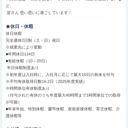
ど、

 皆さん 思い思いに過ごしています！
休日・休暇
休日休暇

完全週休2日制（土・日）祝日

※就業先により変動

■年間休日124日

■有給休暇（10～20日）

 半日休暇制度あり

※初年度は入社時に、入社月に応じて最大10日の有休を付与

※平均有休取得日数16.2日（2025年度実績）

※時間単位有休制度あり

（付与された有休のうち年度最大40時間まで1時間単位での取得
が可能）

■年末年始、特別休暇、慶弔休暇、産前産後休暇、育児休暇、介
護休暇等