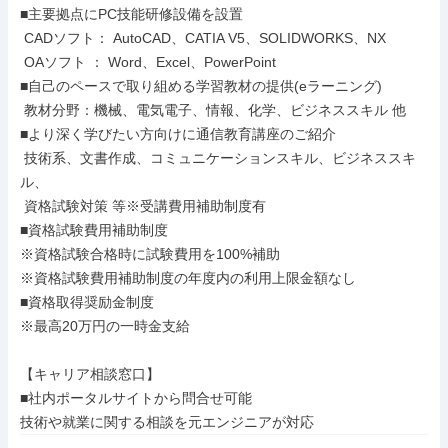
■主要拠点にPC技能研修設備を設置

 CADソフト： AutoCAD、CATIA V5、SOLIDWORKS、NX

 OAソフト ： Word、Excel、PowerPoint

■自己のペースで取り組める学習教材の提供(eラーニング)

 教材分野：機械、電気電子、情報、化学、ビジネススキル 他

■より深く学びたい方向けに通信教育講座のご紹介

 技術系、文書作成、コミュニケーションスキル、ビジネススキ
ル、

 資格試験対策 等※受講費用補助制度有

■資格試験費用補助制度

※資格試験合格時に試験費用を100%補助

※資格試験費用補助制度の年度内の利用上限金額なし

■資格取得奨励金制度

※最高20万円の一時金支給

【キャリア相談窓口】

■社内ポータルサイトから問合せ可能

技術や就業に関する相談を元エンジニアが対応