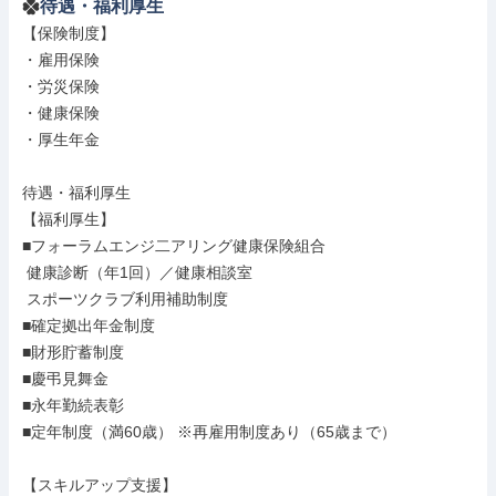
待遇・福利厚生
【保険制度】

・雇用保険

・労災保険

・健康保険

・厚生年金

待遇・福利厚生

【福利厚生】

■フォーラムエンジ二アリング健康保険組合

 健康診断（年1回）／健康相談室

 スポーツクラブ利用補助制度

■確定拠出年金制度

■財形貯蓄制度

■慶弔見舞金

■永年勤続表彰

■定年制度（満60歳） ※再雇用制度あり（65歳まで）

【スキルアップ支援】
