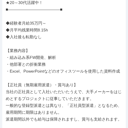
★20～30代活躍中！

■―――――――――――――■

◆経験者月給35万円～

◆月平均残業時間8.15h

◆入社後も転勤なし

【業務内容】

・組み込み系FW開発、解析

・他部署との折衝業務

・Excel、PowerPointなどのオフィスツールを使用した資料作成

【正社員（無期雇用派遣）・賞与あり】

当社の正社員として入社いただいたうえで、大手メーカーをはじ
めとするプロジェクトに従事していただきます。

一般的な登録型派遣とは異なり、「正社員型派遣」となるため、
雇用期間に期限はありません。

派遣期間以外でも給与は保障されますし、賞与も支給されます。
