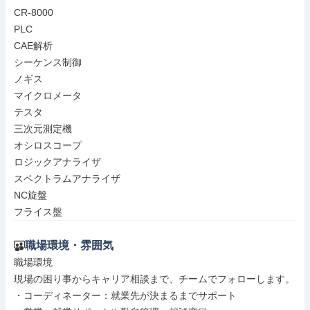
CR-8000

PLC

CAE解析

シーケンス制御

ノギス

マイクロメータ

テスタ

三次元測定機

オシロスコープ

ロジックアナライザ

スペクトラムアナライザ

NC旋盤

フライス盤
職場環境・雰囲気
職場環境

現場の困り事からキャリア相談まで、チームでフォローします。

・コーディネーター：就業先が決まるまでサポート
