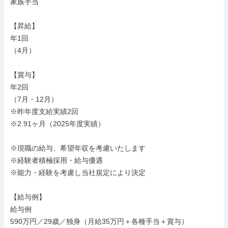
家族手当

【昇給】

年1回

（4月）

【賞与】

年2回

（7月・12月）

※昨年度支給実績2回

※2.91ヶ月（2025年度実績）

※現職の給与、希望年収を考慮いたします

※経験者積極採用・給与優遇

※能力・経験を考慮し当社規定により決定

【給与例】

給与例

590万円／29歳／独身（月給35万円＋各種手当＋賞与）
