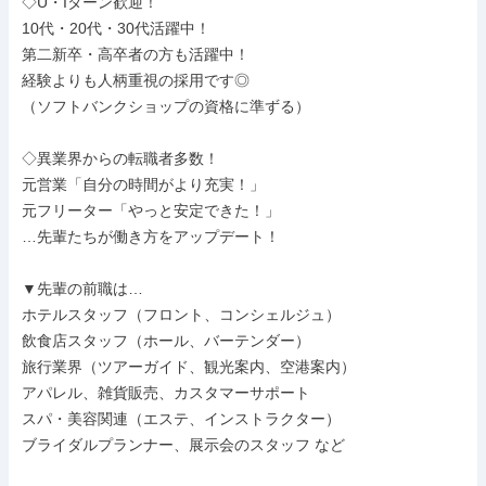
◇U・Iターン歓迎！

10代・20代・30代活躍中！

第二新卒・高卒者の方も活躍中！

経験よりも人柄重視の採用です◎

（ソフトバンクショップの資格に準ずる）

◇異業界からの転職者多数！

元営業「自分の時間がより充実！」

元フリーター「やっと安定できた！」

…先輩たちが働き方をアップデート！

▼先輩の前職は…

ホテルスタッフ（フロント、コンシェルジュ）

飲食店スタッフ（ホール、バーテンダー）

旅行業界（ツアーガイド、観光案内、空港案内）

アパレル、雑貨販売、カスタマーサポート

スパ・美容関連（エステ、インストラクター）

ブライダルプランナー、展示会のスタッフ など
