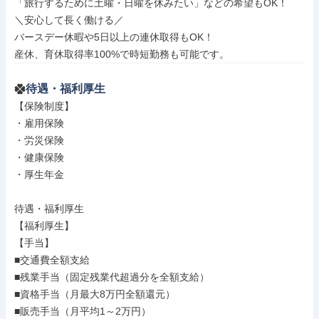
「旅行するために土曜・日曜を休みたい」などの希望もOK！

＼安心して長く働ける／

バースデー休暇や5日以上の連休取得もOK！

産休、育休取得率100%で時短勤務も可能です。
待遇・福利厚生
【保険制度】

・雇用保険

・労災保険

・健康保険

・厚生年金

待遇・福利厚生

【福利厚生】

【手当】

■交通費全額支給

■残業手当（固定残業代超過分を全額支給）

■資格手当（月最大8万円全額還元）

■販売手当（月平均1～2万円）
