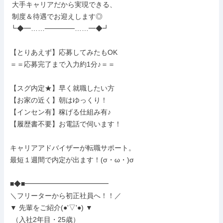
 大手キャリアだから実現できる、

 制度＆待遇でお迎えします◎

┗◆━……──────……━◆┛

【とりあえず】応募してみたもOK

＝＝応募完了まで入力約1分♪＝＝

【スグ内定★】早く就職したい方

【お家の近く】朝はゆっくり！

【インセン有】稼げる仕組み有♪

【履歴書不要】お電話で伺います！

キャリアアドバイザーが転職サポート。

最短１週間で内定が出ます！(σ・ω・)σ

■◆■━━━━━━━━━━━━

＼フリーターから初正社員へ！！／

▼ 先輩をご紹介(●'▽'●) ▼

 （入社2年目・25歳）
