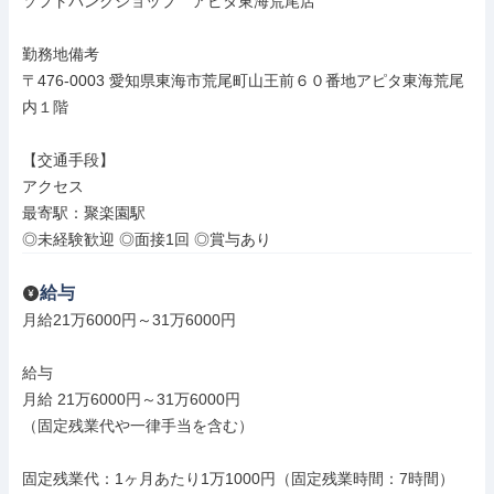
ソフトバンクショップ　アピタ東海荒尾店

勤務地備考

〒476-0003 愛知県東海市荒尾町山王前６０番地アピタ東海荒尾
内１階

【交通手段】

アクセス

最寄駅：聚楽園駅

◎未経験歓迎 ◎面接1回 ◎賞与あり
給与
月給21万6000円～31万6000円

給与

月給 21万6000円～31万6000円

（固定残業代や一律手当を含む）

固定残業代：1ヶ月あたり1万1000円（固定残業時間：7時間）
