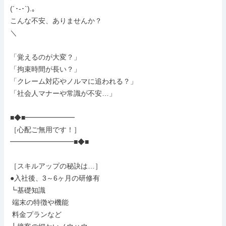
(´･-･`).｡

こんな不安、ありませんか？

＼

「覚えるのが大変？」

「拘束時間が長い？」

「クレーム対応やノルマに追われる？」

「社会人マナーや常識が不安…」

■◆■━━━━━━━

［心配ご無用です！］

━━━━━━━━━■◆■

［スキルアップの秘訣は…］

●入社後、3～6ヶ月の研修有

┗基礎知識

 端末の特徴や機能

 料金プランなど
