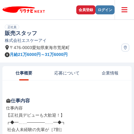
会員登録
ログイン
正社員
販売スタッフ
株式会社エスケーアイ
〒476-0003愛知県東海市荒尾町
月給21万6000円～31万6000円
仕事概要
応募について
企業情報
仕事内容
仕事内容

【正社員デビューも大歓迎！】

┏◆━……──────……━◆┓

 社会人未経験の先輩が［7割］
