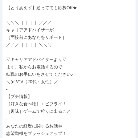
【とりあえず】迷ってても応募OK★

＼＼＼ ｜｜｜｜ ／／／

キャリアアドバイザーが

［面接前にあなたをサポート］

／／／ ｜｜｜｜ ＼＼＼

▽キャリアアドバイザーより▽

まず、私からお電話するので

転職のお手伝いをさせてください♪

＼(o´∀`)/（20代・女性）／

-

【プチ情報】

［好きな食べ物］エビフライ！

［趣味］ゲームで狩りに出ること

-

あなたの経歴に関するお話や

志望動機をブラッシュアップ！
