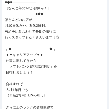
■◆■━━━━━━━

［なんと年の1/3がお休み！］

━━━━━━━━━■◆■

ほとんどのお店が、

月10日休みや、週休2日制。

有給を組み合わせて長期の旅行に

行くスタッフもたくさんいますよ◎

┏◆━……───────……━◆┓

 ▼▼キャリアアップ▼▼

 仕事に慣れてきたら

 「ソフトバンク資格認定制度」を

 目指しましょう！

 合格すれば

 入社1年目でも

 【月給3万円】UPの例も！

 さらに上のランクの資格取得で
