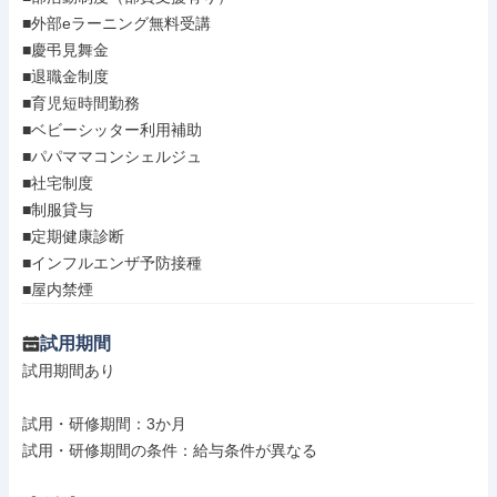
■外部eラーニング無料受講

■慶弔見舞金

■退職金制度

■育児短時間勤務

■ベビーシッター利用補助

■パパママコンシェルジュ

■社宅制度

■制服貸与

■定期健康診断

■インフルエンザ予防接種

■屋内禁煙
試用期間
試用期間あり

試用・研修期間：3か月

試用・研修期間の条件：給与条件が異なる
