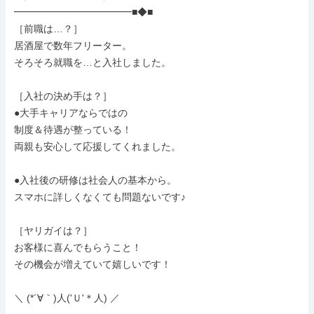
━━━━━━━━━━━━■◆■

［前職は…？］

居酒屋で数年フリーター。

そろそろ就職を…と入社しました。

［入社の決め手は？］

●大手キャリアならではの

制度＆待遇が整っている！

両親も安心して応援してくれました。

●入社後の研修は社会人の基本から。

スマホに詳しくなくても問題ないです♪

［ヤリガイは？］

お客様に喜んでもらうこと！

その機会が増えていて嬉しいです！

＼ (*´∀｀)人('Ｕ'＊人) ／
