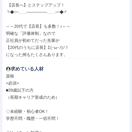
 【店長へ】とステップアップ！

┗◆━……───────……━◆┛

～～20代で【店長】も多数！♪～～

明確な「評価体制」なので

正社員が初めてだった先輩が

【20代のうちに店長】Σ(･ω･ﾉ)ﾉ！

になった例もたくさんあります。
求めている人材
資格

<必須>

■39歳以下の方

（長期キャリア形成のため）

◇未経験・初心者OK！

学歴不問・職歴・一切不問！
