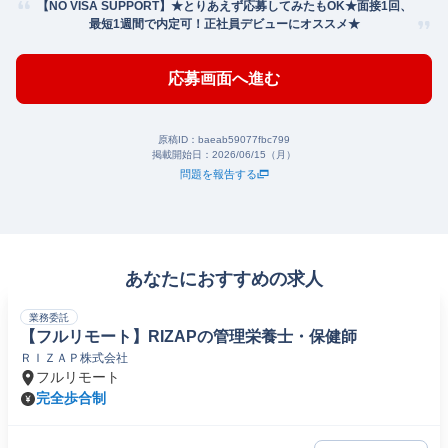
【NO VISA SUPPORT】★とりあえず応募してみたもOK★面接1回、
最短1週間で内定可！正社員デビューにオススメ★
応募画面へ進む
原稿ID：
baeab59077fbc799
掲載開始日：
2026/06/15（月）
問題を報告する
あなたにおすすめの求人
業務委託
【フルリモート】RIZAPの管理栄養士・保健師
ＲＩＺＡＰ株式会社
フルリモート
完全歩合制