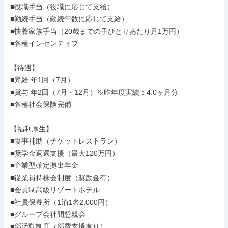
■役職手当（役職に応じて支給）

■勤続手当（勤続年数に応じて支給）

■扶養家族手当（20歳までの子ひとりあたり月1万円）

■各種インセンティブ

【待遇】

■昇給 年1回（7月）

■賞与 年2回（7月・12月）※昨年度実績：4.0ヶ月分

■各種社会保険完備

【福利厚生】

■食事補助（チケットレストラン）

■奨学金返還支援（最大120万円）

■企業型確定拠出年金

■従業員持株会制度（奨励金有）

■会員制高級リゾートホテル

■社員保養所（1泊1名2,000円）

■グループ会社間懇親会

■部活動制度（部費支援有り）
