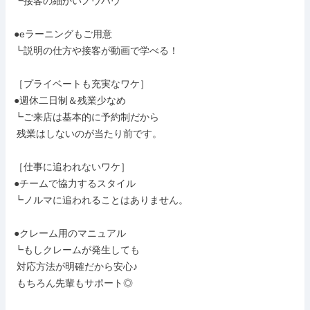
┗接客の細かいノウハウ

●eラーニングもご用意

┗説明の仕方や接客が動画で学べる！

［プライベートも充実なワケ］

●週休二日制＆残業少なめ

┗ご来店は基本的に予約制だから

 残業はしないのが当たり前です。

［仕事に追われないワケ］

●チームで協力するスタイル

┗ノルマに追われることはありません。

●クレーム用のマニュアル

┗もしクレームが発生しても

 対応方法が明確だから安心♪

 もちろん先輩もサポート◎
