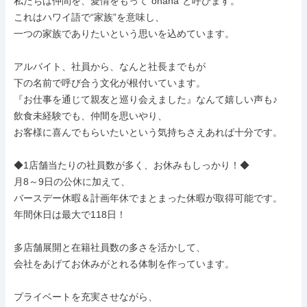
私たちは仲間を、愛情をもって”ohana”と呼びます。

これはハワイ語で“家族”を意味し、

一つの家族でありたいという思いを込めています。

アルバイト、社員から、なんと社長までもが

下の名前で呼び合う文化が根付いています。

『お仕事を通じて親友と巡り会えました』なんて嬉しい声も♪

飲食未経験でも、仲間を思いやり、

お客様に喜んでもらいたいという気持ちさえあれば十分です。

◆1店舗当たりの社員数が多く、お休みもしっかり！◆

月8～9日の公休に加えて、

バースデー休暇＆計画年休でまとまった休暇が取得可能です。

年間休日は最大で118日！

多店舗展開と在籍社員数の多さを活かして、

会社をあげてお休みがとれる体制を作っています。

プライベートを充実させながら、
