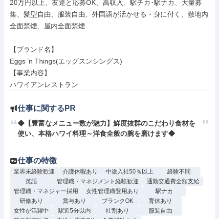
20万円以上、友達と応募OK、高収入、駅チカ･駅ナカ、大量募
集、髪型自由、服装自由、外国語が活かせる・身に付く、敷地内
全面禁煙、屋内全面禁煙

【ブランド名】

Eggs 'n Things(エッグスンシングス)

【事業内容】

ハワイアンレストラン
仕事に関するPR
◆【豊富なメニュー数が魅力】鮮度抜群のこだわり食材を
使い、本格ハワイ料理～洋食全般の腕を磨けます◆
仕事の特徴
業界未経験歓迎
介護休暇あり
中途入社50％以上
経験不問
英語
管理職・マネジメント経験歓迎
通勤交通費全額支給
管理職・マネジャー採用
女性管理職登用あり
駅ナカ
研修あり
賞与あり
ブランクOK
育休あり
女性が活躍中
駅近5分以内
社割あり
服装自由