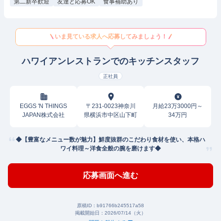
第二新卒歓迎
友達と応募OK
食事補助あり
いま見ている求人へ応募してみましょう！
ハワイアンレストランでのキッチンスタッフ
正社員
EGGS 'N THINGS
〒231-0023神奈川
月給23万3000円～
JAPAN株式会社
県横浜市中区山下町
34万円
◆【豊富なメニュー数が魅力】鮮度抜群のこだわり食材を使い、本格ハ
ワイ料理～洋食全般の腕を磨けます◆
応募画面へ進む
原稿ID：
b91766b245517a58
掲載開始日：
2026/07/14（火）