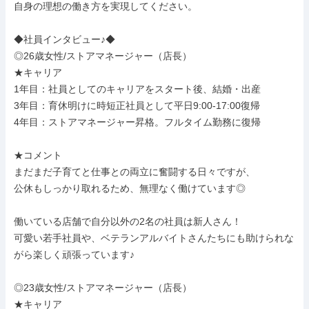
自身の理想の働き方を実現してください。

◆社員インタビュー♪◆

◎26歳女性/ストアマネージャー（店長）

★キャリア

1年目：社員としてのキャリアをスタート後、結婚・出産

3年目：育休明けに時短正社員として平日9:00-17:00復帰

4年目：ストアマネージャー昇格。フルタイム勤務に復帰

★コメント

まだまだ子育てと仕事との両立に奮闘する日々ですが、

公休もしっかり取れるため、無理なく働けています◎

働いている店舗で自分以外の2名の社員は新人さん！

可愛い若手社員や、ベテランアルバイトさんたちにも助けられな
がら楽しく頑張っています♪

◎23歳女性/ストアマネージャー（店長）

★キャリア
