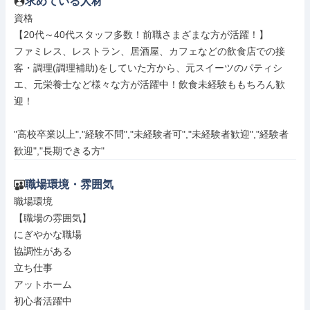
求めている人材
資格

【20代～40代スタッフ多数！前職さまざまな方が活躍！】

ファミレス、レストラン、居酒屋、カフェなどの飲食店での接
客・調理(調理補助)をしていた方から、元スイーツのパティシ
エ、元栄養士など様々な方が活躍中！飲食未経験ももちろん歓
迎！

"高校卒業以上","経験不問","未経験者可","未経験者歓迎","経験者
歓迎","長期できる方"
職場環境・雰囲気
職場環境

【職場の雰囲気】

にぎやかな職場

協調性がある

立ち仕事

アットホーム

初心者活躍中
