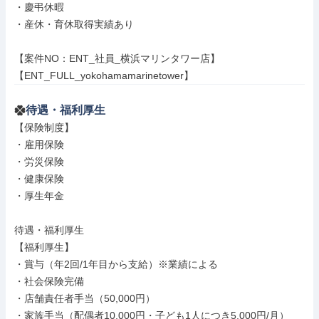
・慶弔休暇

・産休・育休取得実績あり

【案件NO：ENT_社員_横浜マリンタワー店】

【ENT_FULL_yokohamamarinetower】
待遇・福利厚生
【保険制度】

・雇用保険

・労災保険

・健康保険

・厚生年金

待遇・福利厚生

【福利厚生】

・賞与（年2回/1年目から支給）※業績による

・社会保険完備

・店舗責任者手当（50,000円）

・家族手当（配偶者10,000円・子ども1人につき5,000円/月）
