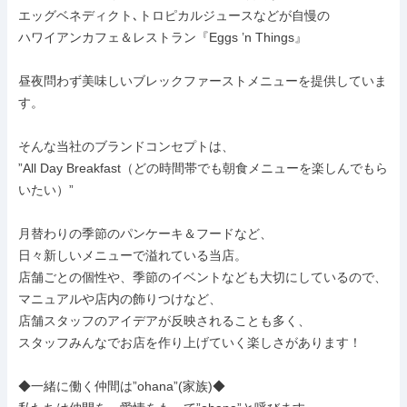
エッグベネディクト､トロピカルジュースなどが自慢の

ハワイアンカフェ＆レストラン『Eggs ’n Things』

昼夜問わず美味しいブレックファーストメニューを提供していま
す。

そんな当社のブランドコンセプトは、

”All Day Breakfast（どの時間帯でも朝食メニューを楽しんでもら
いたい）”

月替わりの季節のパンケーキ＆フードなど、

日々新しいメニューで溢れている当店。

店舗ごとの個性や、季節のイベントなども大切にしているので、

マニュアルや店内の飾りつけなど、

店舗スタッフのアイデアが反映されることも多く、

スタッフみんなでお店を作り上げていく楽しさがあります！

◆一緒に働く仲間は”ohana”(家族)◆
