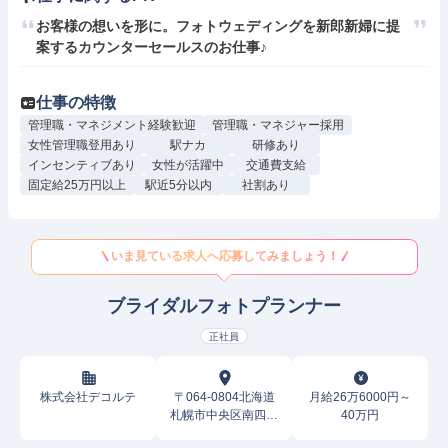
お客様の想いを形に。フォトウェディングを新郎新婦に提
案するカウンターセールスのお仕事♪
仕事の特徴
管理職・マネジメント経験歓迎
管理職・マネジャー採用
女性管理職登用あり
駅ナカ
研修あり
インセンティブあり
女性が活躍中
交通費支給
固定給25万円以上
駅近5分以内
社割あり
いま見ている求人へ応募してみましょう！
ブライダルフォトプランナー
正社員
株式会社デコルテ
〒064-0804北海道
月給26万6000円～
札幌市中央区南四条
40万円
西