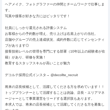
ヘアメイク、フォトグラファーの仲間とチームワークで仕事しま
す。

写真や接客が好きな方にはピッタリです！

社員にしっかり還元される評価システム

お客様からの予約数が増え、売り上げは右肩上がりの当社。

店舗やグループの売上達成状況、成約件数に応じてインセンティ
ブがあります◎

接客技術レベルの管理を専門にする部署（10年以上の経験者が在
籍）があり、研修を実施！

教育するスタッフスキルが高いことが魅力

デコルテ採用公式インスタ→ @decollte_recruit

将来の店長候補として、活躍してくださる方を求めています！！

トッププランナーとして活躍することは勿論、店長・エリアマネ
ージャーとして事業運営をリードする選択肢もあります。

本求人では、将来の店長候補として活躍してくださる方を募集し