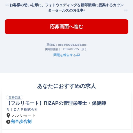
お客様の想いを形に。フォトウェディングを新郎新婦に提案するカウン
ターセールスのお仕事♪
応募画面へ進む
原稿ID：
b8d4600253365abe
掲載開始日：
2026/05/25（月）
問題を報告する
あなたにおすすめの求人
業務委託
【フルリモート】RIZAPの管理栄養士・保健師
ＲＩＺＡＰ株式会社
フルリモート
完全歩合制