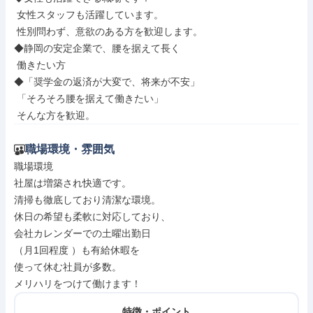
 女性スタッフも活躍しています。

 性別問わず、意欲のある方を歓迎します。

◆静岡の安定企業で、腰を据えて長く

 働きたい方

◆「奨学金の返済が大変で、将来が不安」

 「そろそろ腰を据えて働きたい」

 そんな方を歓迎。
職場環境・雰囲気
職場環境

社屋は増築され快適です。

清掃も徹底しており清潔な環境。

休日の希望も柔軟に対応しており、

会社カレンダーでの土曜出勤日

（月1回程度 ）も有給休暇を

使って休む社員が多数。

メリハリをつけて働けます！
特徴・ポイント