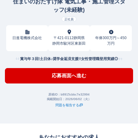
住まいのおたすけ隊 電気工事・施工管理スタ
ッフ(未経験)
正社員
日進電機株式会社
〒421-0112静岡県
年俸300万円～450
静岡市駿河区東新田
万円
賞与年３回!土日休♪奨学金返済支援!!女性管理職登用実績◎
応募画面へ進む
原稿ID：
b8915cbbc7e32994
掲載開始日：
2026/06/02（火）
問題を報告する
あなたにおすすめの求人