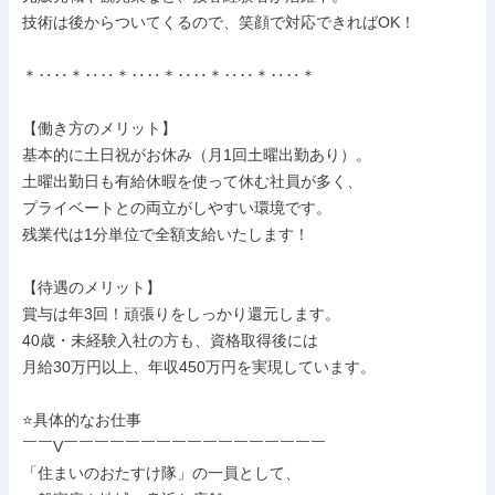
技術は後からついてくるので、笑顔で対応できればOK！

＊‥‥＊‥‥＊‥‥＊‥‥＊‥‥＊‥‥＊

【働き方のメリット】

基本的に土日祝がお休み（月1回土曜出勤あり）。

土曜出勤日も有給休暇を使って休む社員が多く、

プライベートとの両立がしやすい環境です。

残業代は1分単位で全額支給いたします！

【待遇のメリット】

賞与は年3回！頑張りをしっかり還元します。

40歳・未経験入社の方も、資格取得後には

月給30万円以上、年収450万円を実現しています。

⭐具体的なお仕事

￣￣V￣￣￣￣￣￣￣￣￣￣￣￣￣￣￣￣￣

「住まいのおたすけ隊」の一員として、
