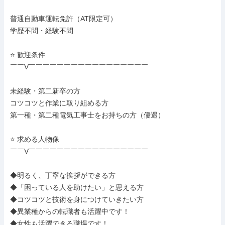
普通自動車運転免許（AT限定可）

学歴不問・経験不問

⭐ 歓迎条件

￣￣V￣￣￣￣￣￣￣￣￣￣￣￣￣￣￣￣￣

未経験・第二新卒の方

コツコツと作業に取り組める方

第一種・第二種電気工事士をお持ちの方（優遇）

⭐ 求める人物像

￣￣V￣￣￣￣￣￣￣￣￣￣￣￣￣￣￣￣￣

◆明るく、丁寧な挨拶ができる方

◆「困っている人を助けたい」と思える方

◆コツコツと技術を身につけていきたい方

◆異業種からの転職者も活躍中です！

◆女性も活躍できる職場です！
