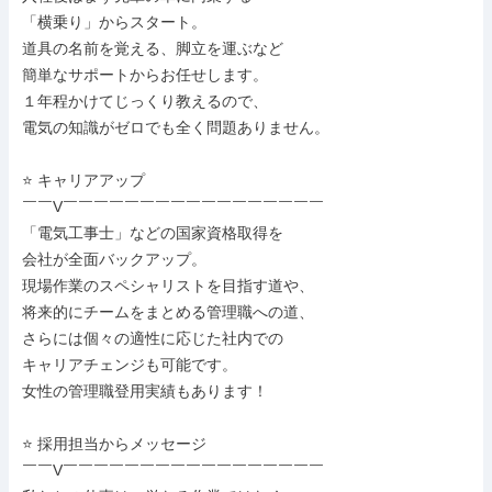
「横乗り」からスタート。

道具の名前を覚える、脚立を運ぶなど

簡単なサポートからお任せします。

１年程かけてじっくり教えるので、

電気の知識がゼロでも全く問題ありません。

⭐ キャリアアップ

￣￣V￣￣￣￣￣￣￣￣￣￣￣￣￣￣￣￣￣

「電気工事士」などの国家資格取得を

会社が全面バックアップ。

現場作業のスペシャリストを目指す道や、

将来的にチームをまとめる管理職への道、

さらには個々の適性に応じた社内での

キャリアチェンジも可能です。

女性の管理職登用実績もあります！

⭐ 採用担当からメッセージ

￣￣V￣￣￣￣￣￣￣￣￣￣￣￣￣￣￣￣￣
