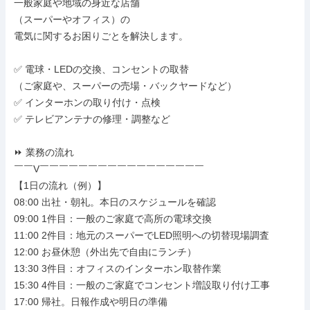
一般家庭や地域の身近な店舗

（スーパーやオフィス）の

電気に関するお困りごとを解決します。

✅ 電球・LEDの交換、コンセントの取替

（ご家庭や、スーパーの売場・バックヤードなど）

✅ インターホンの取り付け・点検

✅ テレビアンテナの修理・調整など

⏩ 業務の流れ

￣￣V￣￣￣￣￣￣￣￣￣￣￣￣￣￣￣￣￣

【1日の流れ（例）】

08:00 出社・朝礼。本日のスケジュールを確認

09:00 1件目：一般のご家庭で高所の電球交換

11:00 2件目：地元のスーパーでLED照明への切替現場調査

12:00 お昼休憩（外出先で自由にランチ）

13:30 3件目：オフィスのインターホン取替作業

15:30 4件目：一般のご家庭でコンセント増設取り付け工事

17:00 帰社。日報作成や明日の準備
