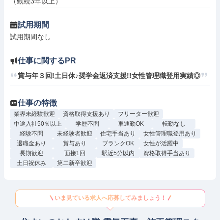
（勤続3年以上）
試用期間
試用期間なし
仕事に関するPR
賞与年３回!土日休♪奨学金返済支援!!女性管理職登用実績◎
仕事の特徴
業界未経験歓迎
資格取得支援あり
フリーター歓迎
中途入社50％以上
学歴不問
車通勤OK
転勤なし
経験不問
未経験者歓迎
住宅手当あり
女性管理職登用あり
退職金あり
賞与あり
ブランクOK
女性が活躍中
長期歓迎
面接1回
駅近5分以内
資格取得手当あり
土日祝休み
第二新卒歓迎
いま見ている求人へ応募してみましょう！