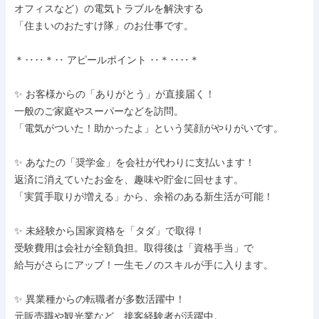
オフィスなど）の電気トラブルを解決する

「住まいのおたすけ隊」のお仕事です。

＊‥‥＊‥ アピールポイント ‥＊‥‥＊

✨ お客様からの「ありがとう」が直接届く！

一般のご家庭やスーパーなどを訪問。

「電気がついた！助かったよ」という笑顔がやりがいです。

✨ あなたの「奨学金」を会社が代わりに支払います！

返済に消えていたお金を、趣味や貯金に回せます。

「実質手取りが増える」から、余裕のある新生活が可能！

✨ 未経験から国家資格を「タダ」で取得！

受験費用は会社が全額負担。取得後は「資格手当」で

給与がさらにアップ！一生モノのスキルが手に入ります。

✨ 異業種からの転職者が多数活躍中！

元販売職や観光業など、接客経験者が活躍中。
