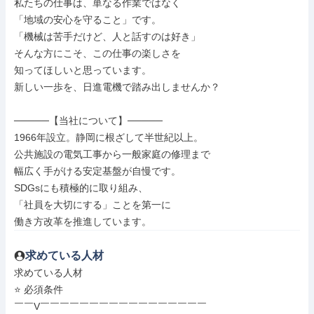
私たちの仕事は、単なる作業ではなく

「地域の安心を守ること」です。

「機械は苦手だけど、人と話すのは好き」

そんな方にこそ、この仕事の楽しさを

知ってほしいと思っています。

新しい一歩を、日進電機で踏み出しませんか？

─────【当社について】─────

1966年設立。静岡に根ざして半世紀以上。

公共施設の電気工事から一般家庭の修理まで

幅広く手がける安定基盤が自慢です。

SDGsにも積極的に取り組み、

「社員を大切にする」ことを第一に

働き方改革を推進しています。
求めている人材
求めている人材

⭐ 必須条件

￣￣V￣￣￣￣￣￣￣￣￣￣￣￣￣￣￣￣￣
