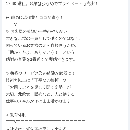
17:30 退社。残業は少なめでプライベートも充実！

⏩ 他の現場作業とココが違う！

￣￣V￣￣￣￣￣￣￣￣￣￣￣￣￣￣￣￣

✨ お客様の笑顔が一番のやりがい

大きな現場の一員として働くのではなく、

困っているお客様の元へ直接伺うため、

「助かったよ、ありがとう！」という

感謝の言葉を1番近くで実感できます。

✨ 接客やサービス業の経験が武器に！

技術力以上に「丁寧なご挨拶」や

「お困りごとを優しく聞く姿勢」が

大切。元飲食・販売など、人と接する

仕事のスキルがそのまま活かせます！

⭐ 教育体制

￣￣V￣￣￣￣￣￣￣￣￣￣￣￣￣￣￣￣￣

入社後はまず先輩の車に同乗する
